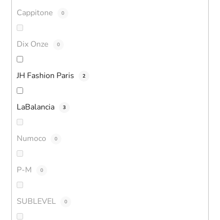
Cappitone
0
Dix Onze
0
JH Fashion Paris
2
LaBalancia
3
Numoco
0
P-M
0
SUBLEVEL
0