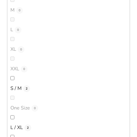
M
0
L
0
XL
0
XXL
0
S / M
2
One Size
0
L / XL
2