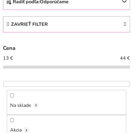
Radiť podľa:
Odporúčame
a
d
e
ZAVRIEŤ FILTER
n
i
e
Cena
p
r
13
€
44
€
o
d
u
k
t
o
Na sklade
2
v
Akcia
1