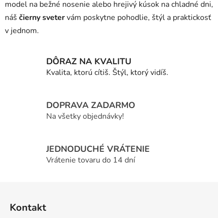
e
model na bežné nosenie alebo hrejivý kúsok na chladné dni,
p
náš
čierny sveter
vám poskytne pohodlie, štýl a praktickosť
r
v jednom.
v
k
y
DÔRAZ NA KVALITU
v
Kvalita, ktorú cítiš. Štýl, ktorý vidíš.
ý
p
i
DOPRAVA ZADARMO
s
Na všetky objednávky!
u
JEDNODUCHÉ VRÁTENIE
Vrátenie tovaru do 14 dní
Z
á
Kontakt
p