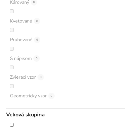
Károvaný
0
Kvetované
0
Pruhované
0
S nápisom
0
Zvierací vzor
0
Geometrický vzor
0
Veková skupina