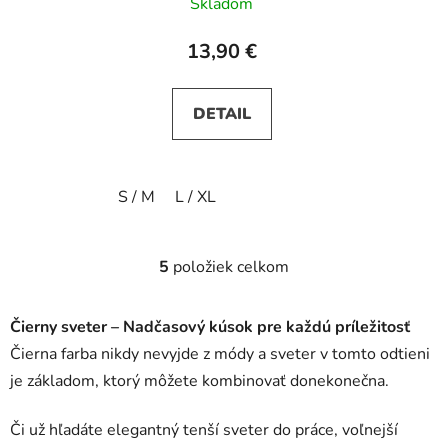
Skladom
13,90 €
DETAIL
S / M
L / XL
5
položiek celkom
O
v
l
Čierny sveter – Nadčasový kúsok pre každú príležitosť
á
Čierna farba nikdy nevyjde z módy a sveter v tomto odtieni
d
je základom, ktorý môžete kombinovať donekonečna.
a
c
i
Či už hľadáte elegantný tenší sveter do práce, voľnejší