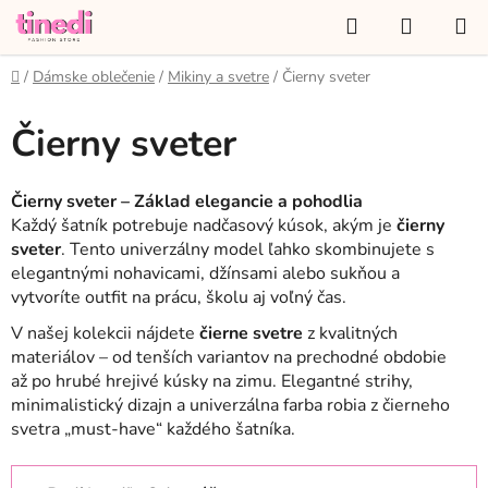
Prejsť
Hľadať
NÁKUP
na
KOŠÍK
obsah
Domov
/
Dámske oblečenie
/
Mikiny a svetre
/
Čierny sveter
Čierny sveter
Čierny sveter – Základ elegancie a pohodlia
Každý šatník potrebuje nadčasový kúsok, akým je
čierny
sveter
. Tento univerzálny model ľahko skombinujete s
elegantnými nohavicami, džínsami alebo sukňou a
vytvoríte outfit na prácu, školu aj voľný čas.
V našej kolekcii nájdete
čierne svetre
z kvalitných
materiálov – od tenších variantov na prechodné obdobie
až po hrubé hrejivé kúsky na zimu. Elegantné strihy,
minimalistický dizajn a univerzálna farba robia z čierneho
svetra „must-have“ každého šatníka.
R