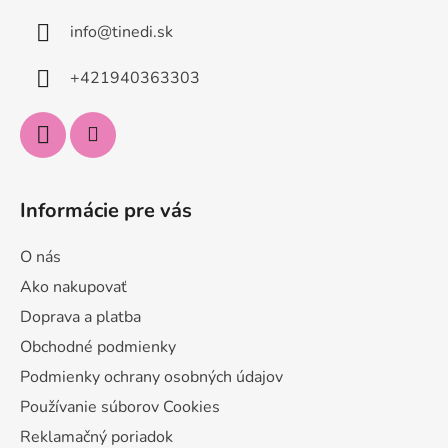
ä
info
@
tinedi.sk
t
i
+421940363303
e
Informácie pre vás
O nás
Ako nakupovať
Doprava a platba
Obchodné podmienky
Podmienky ochrany osobných údajov
Používanie súborov Cookies
Reklamačný poriadok