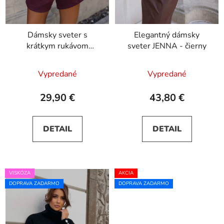
t
o
Dámsky sveter s
Elegantný dámsky
v
krátkym rukávom
sveter JENNA - čierny
TIRRA - čierny
Vypredané
Vypredané
29,90 €
43,80 €
DETAIL
DETAIL
VISKÓZA
AKCIA
DOPRAVA ZADARMO
DOPRAVA ZADARMO