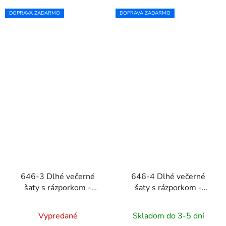
DOPRAVA ZADARMO
DOPRAVA ZADARMO
646-3 Dlhé večerné
646-4 Dlhé večerné
šaty s rázporkom -
šaty s rázporkom -
červené
čierne
Vypredané
Skladom do 3-5 dní