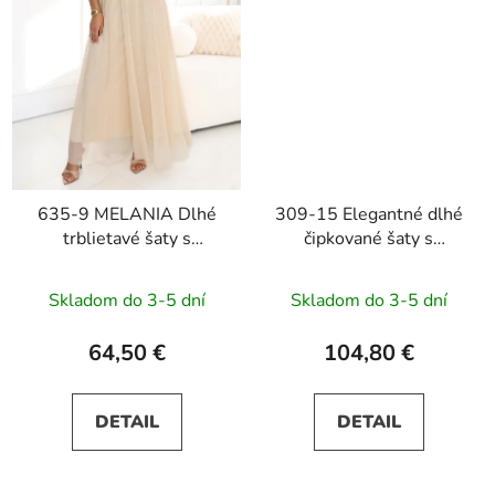
635-9 MELANIA Dlhé
309-15 Elegantné dlhé
trblietavé šaty s
čipkované šaty s
výstrihom a krátkymi
výstrihom AMBER -
rukávmi - béžové
svetlomodré
Skladom do 3-5 dní
Skladom do 3-5 dní
64,50 €
104,80 €
DETAIL
DETAIL