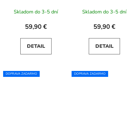
okrúhlym výstrihom a
okrúhlym výstrihom a
priesvitnými rukávmi -
priesvitnými rukávmi -
Skladom do 3-5 dní
Skladom do 3-5 dní
svetlomodré
béžové
59,90 €
59,90 €
DETAIL
DETAIL
DOPRAVA ZADARMO
DOPRAVA ZADARMO