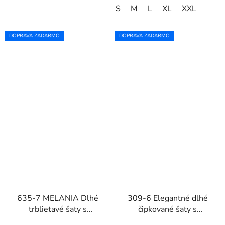
S
M
L
XL
XXL
DOPRAVA ZADARMO
DOPRAVA ZADARMO
635-7 MELANIA Dlhé
309-6 Elegantné dlhé
trblietavé šaty s
čipkované šaty s
výstrihom a krátkymi
výstrihom AMBER -