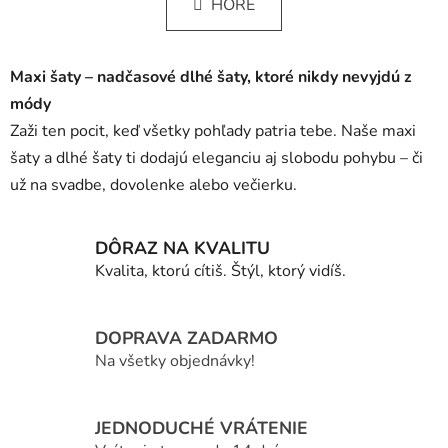
k
HORE
á
o
d
v
a
a
Maxi šaty – nadčasové dlhé šaty, ktoré nikdy nevyjdú z
c
n
i
i
módy
e
e
Zaži ten pocit, keď všetky pohľady patria tebe. Naše maxi
p
šaty a dlhé šaty ti dodajú eleganciu aj slobodu pohybu – či
r
už na svadbe, dovolenke alebo večierku.
v
k
y
DÔRAZ NA KVALITU
v
Kvalita, ktorú cítiš. Štýl, ktorý vidíš.
ý
p
i
DOPRAVA ZADARMO
s
Na všetky objednávky!
u
JEDNODUCHÉ VRÁTENIE