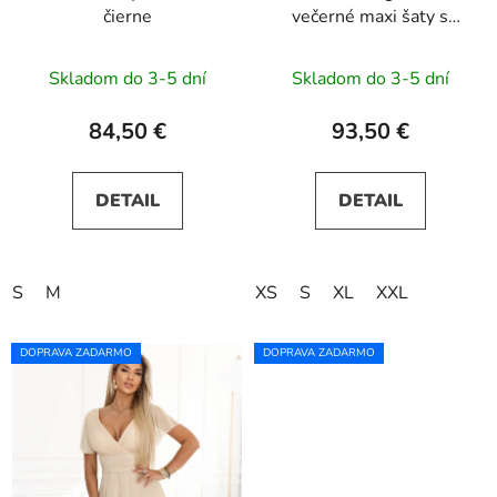
čierne
večerné maxi šaty s
rázporkom a ružami -
maslová žltá
Skladom do 3-5 dní
Skladom do 3-5 dní
84,50 €
93,50 €
DETAIL
DETAIL
S
M
XS
S
XL
XXL
DOPRAVA ZADARMO
DOPRAVA ZADARMO