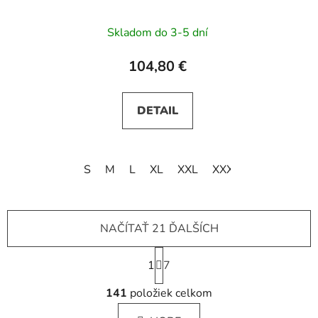
výstrihom AMBER -
čierne
Skladom do 3-5 dní
104,80 €
DETAIL
S
M
L
XL
XXL
XXXL
NAČÍTAŤ 21 ĎALŠÍCH
S
1
t
7
r
O
á
141
položiek celkom
v
n
l