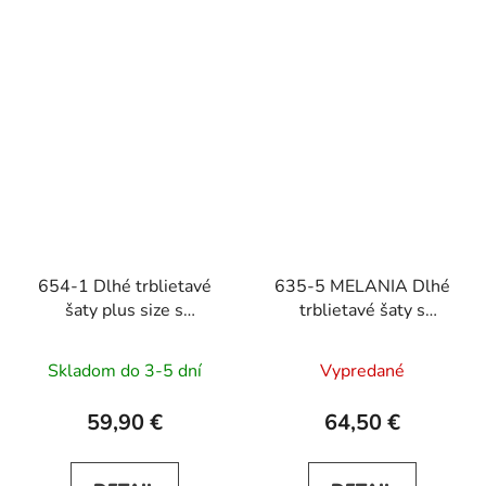
654-1 Dlhé trblietavé
635-5 MELANIA Dlhé
šaty plus size s
trblietavé šaty s
okrúhlym výstrihom a
výstrihom a krátkymi
priesvitnými rukávmi -
rukávmi - vínové
Skladom do 3-5 dní
Vypredané
zelené
59,90 €
64,50 €