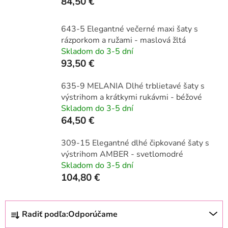
84,50 €
643-5 Elegantné večerné maxi šaty s
rázporkom a ružami - maslová žltá
Skladom do 3-5 dní
93,50 €
635-9 MELANIA Dlhé trblietavé šaty s
výstrihom a krátkymi rukávmi - béžové
Skladom do 3-5 dní
64,50 €
309-15 Elegantné dlhé čipkované šaty s
výstrihom AMBER - svetlomodré
Skladom do 3-5 dní
104,80 €
R
Radiť podľa:
Odporúčame
a