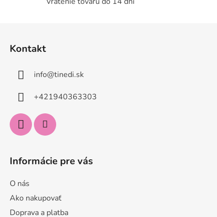
Vrátenie tovaru do 14 dní
Z
á
Kontakt
p
ä
info
@
tinedi.sk
t
i
+421940363303
e
Informácie pre vás
O nás
Ako nakupovať
Doprava a platba