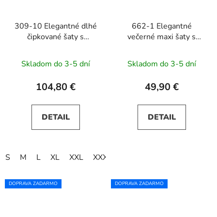
309-10 Elegantné dlhé
662-1 Elegantné
čipkované šaty s
večerné maxi šaty s
výstrihom AMBER -
tylom a viazaním v páse
béžové
- svetlomodré
Skladom do 3-5 dní
Skladom do 3-5 dní
104,80 €
49,90 €
DETAIL
DETAIL
S
M
L
XL
XXL
XXXL
DOPRAVA ZADARMO
DOPRAVA ZADARMO