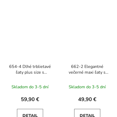
654-4 Dlhé trblietavé
662-2 Elegantné
šaty plus size s
večerné maxi šaty s
okrúhlym výstrihom a
tylom a viazaním v páse
priesvitnými rukávmi -
- čierne
Skladom do 3-5 dní
Skladom do 3-5 dní
broskyňové
59,90 €
49,90 €
DETAIL
DETAIL