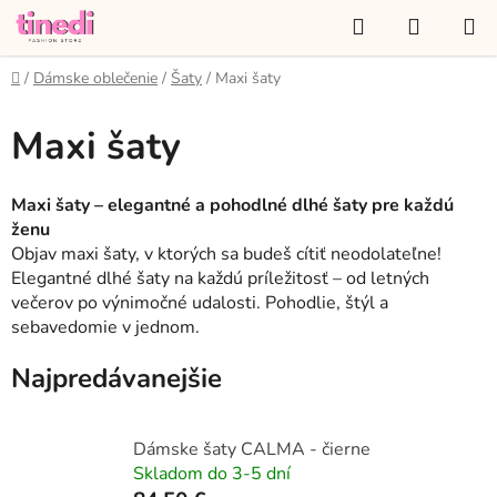
Prejsť
Hľadať
NÁKUP
na
KOŠÍK
obsah
Domov
/
Dámske oblečenie
/
Šaty
/
Maxi šaty
Maxi šaty
Maxi šaty – elegantné a pohodlné dlhé šaty pre každú
ženu
Objav maxi šaty, v ktorých sa budeš cítiť neodolateľne!
Elegantné dlhé šaty na každú príležitosť – od letných
večerov po výnimočné udalosti. Pohodlie, štýl a
sebavedomie v jednom.
Najpredávanejšie
Dámske šaty CALMA - čierne
Skladom do 3-5 dní