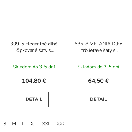
309-5 Elegantné dlhé
635-8 MELANIA Dlhé
čipkované šaty s
trblietavé šaty s
výstrihom AMBER -
výstrihom a krátkymi
zelené
rukávmi - pistáciová
Skladom do 3-5 dní
Skladom do 3-5 dní
104,80 €
64,50 €
DETAIL
DETAIL
S
M
L
XL
XXL
XXXL