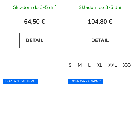
rukávmi - broskyňové
tmavomodré
Skladom do 3-5 dní
Skladom do 3-5 dní
64,50 €
104,80 €
DETAIL
DETAIL
S
M
L
XL
XXL
XXX
DOPRAVA ZADARMO
DOPRAVA ZADARMO