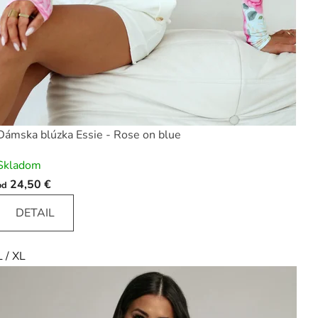
e
č
e
n
í
Dámska blúzka Essie - Rose on blue
m
Skladom
24,50 €
od
DETAIL
L / XL