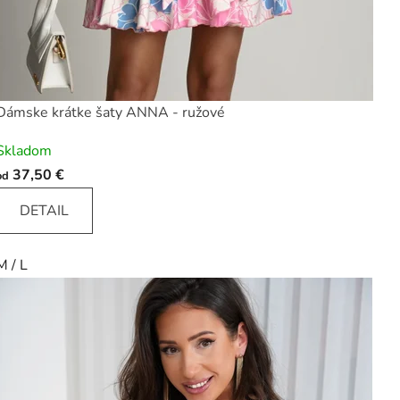
Dámske krátke šaty ANNA - ružové
Skladom
37,50 €
od
DETAIL
M / L