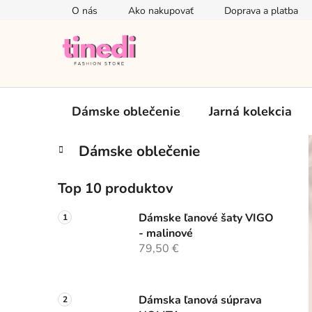
Prejsť
O nás
Ako nakupovať
Doprava a platba
na
obsah
Dámske oblečenie
Jarná kolekcia
B
K
Preskočiť
Dámske oblečenie
a
kategórie
o
t
č
e
Top 10 produktov
n
g
ý
ó
Dámske ľanové šaty VIGO
p
r
- malinové
i
a
79,50 €
e
n
e
Dámska ľanová súprava
l