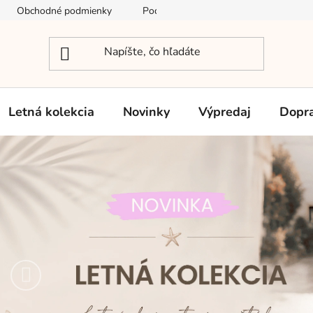
Obchodné podmienky
Podmienky ochrany osobných údajov
Letná kolekcia
Novinky
Výpredaj
Dopra
V
i
t
a
j
Predchádzajúce
t