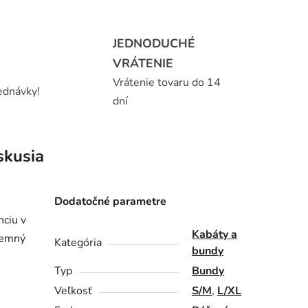
JEDNODUCHÉ
VRÁTENIE
Vrátenie tovaru do 14
ednávky!
dní
skusia
Dodatočné parametre
nciu v
Kabáty a
 jemný
Kategória
bundy
Typ
Bundy
Veľkosť
S/M
,
L/XL