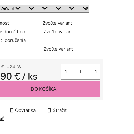
nosť
Zvoľte variant
 doručiť do:
Zvoľte variant
ti doručenia
Zvoľte variant
 €
–24 %
,90 €
/ ks
tková cena:
DO KOŠÍKA
Opýtať sa
Strážiť
ať