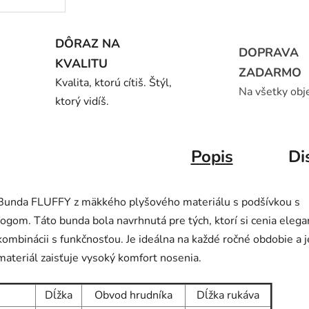
DÔRAZ NA
DOPRAVA
KVALITU
ZADARMO
Kvalita, ktorú cítiš. Štýl,
Na všetky obj
ktorý vidíš.
Popis
Di
Bunda FLUFFY z mäkkého plyšového materiálu s podšívkou s
logom. Táto bunda bola navrhnutá pre tých, ktorí si cenia elega
kombinácii s funkčnosťou. Je ideálna na každé ročné obdobie a
materiál zaisťuje vysoký komfort nosenia.
Dĺžka
Obvod hrudníka
Dĺžka rukáva