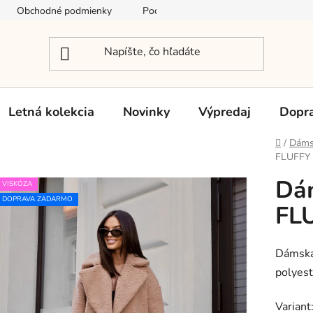
Obchodné podmienky
Podmienky ochrany osobných údajov
Letná kolekcia
Novinky
Výpredaj
Dopra
Domov
/
Dáms
FLUFFY 
Dá
VISKÓZA
DOPRAVA ZADARMO
FLU
Dámska
polyest
Variant