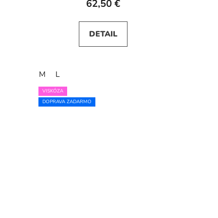
62,50 €
DETAIL
M
L
VISKÓZA
DOPRAVA ZADARMO