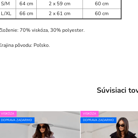
S/M
64 cm
2 x 59 cm
60 cm
L/XL
66 cm
2 x 61 cm
60 cm
Zloženie: 70% viskóza, 30% polyester.
Krajina pôvodu: Poľsko.
Súvisiaci to
VISKÓZA
VISKÓZA
DOPRAVA ZADARMO
DOPRAVA ZADARMO