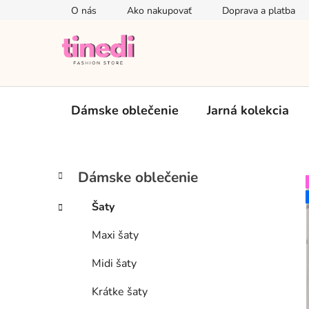
Prejsť
O nás
Ako nakupovať
Doprava a platba
na
obsah
Dámske oblečenie
Jarná kolekcia
B
K
Preskočiť
Dámske oblečenie
a
kategórie
o
t
č
Šaty
e
n
g
Maxi šaty
ý
ó
p
r
Midi šaty
i
a
e
n
Krátke šaty