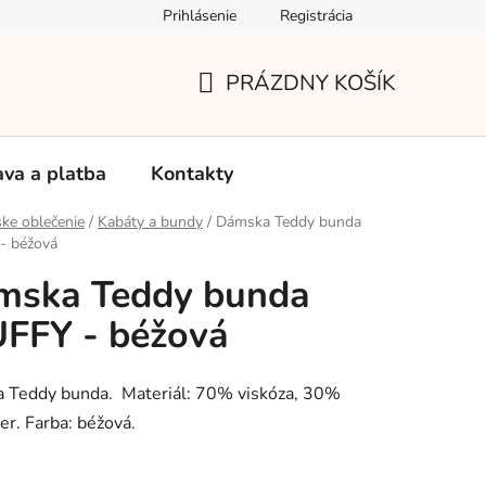
Prihlásenie
Registrácia
Používanie súborov Cookies
Reklamačný poriadok
Vrá
PRÁZDNY KOŠÍK
NÁKUPNÝ
KOŠÍK
va a platba
Kontakty
ke oblečenie
/
Kabáty a bundy
/
Dámska Teddy bunda
- béžová
mska Teddy bunda
FFY - béžová
 Teddy bunda. Materiál: 70% viskóza, 30%
er. Farba: béžová.
: