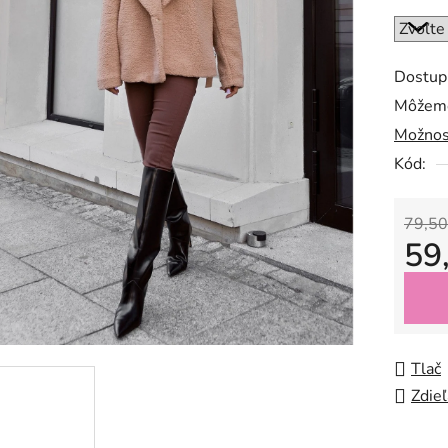
Dostup
Môžeme
Možnos
Kód:
79,50
59
Jedno
Tlač
Zdieľ