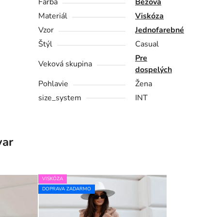
Farba
Béžová
Materiál
Viskóza
Vzor
Jednofarebné
Štýl
Casual
Pre
Veková skupina
dospelých
Pohlavie
Žena
size_system
INT
var
VISKÓZA
DOPRAVA ZADARMO