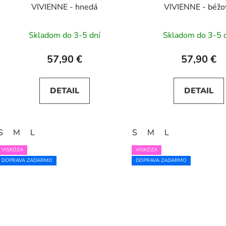
VIVIENNE - hnedá
VIVIENNE - béžo
Skladom do 3-5 dní
Skladom do 3-5 
57,90 €
57,90 €
DETAIL
DETAIL
S
M
L
S
M
L
VISKÓZA
VISKÓZA
DOPRAVA ZADARMO
DOPRAVA ZADARMO