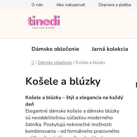
Prejsť
O nás
Ako nakupovať
Doprava a platba
na
obsah
Dámske oblečenie
Jarná kolekcia
Domov
/
Dámske oblečenie
/
Košele a blúzky
Košele a blúzky
Košele a blúzky – štýl a elegancia na každý
deň
Elegantné dámske košele a dámske blúzky
sú neoddeliteľnou súčasťou moderného
šatníka. Poskytujú nekonečné možnosti
kombinovania – od formálneho pracovného