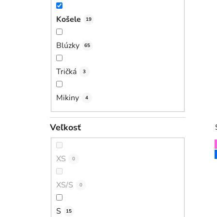
Košele
19
Blúzky
65
Tričká
3
Mikiny
4
Veľkosť
XS
0
XS/S
0
S
15