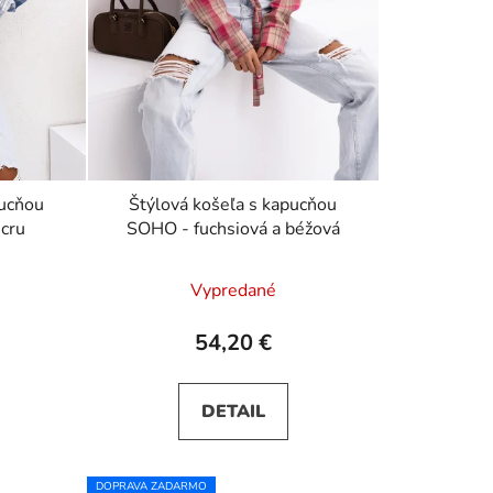
k
t
o
v
pucňou
Štýlová košeľa s kapucňou
cru
SOHO - fuchsiová a béžová
Vypredané
54,20 €
DETAIL
DOPRAVA ZADARMO