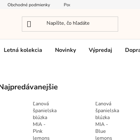
Obchodné podmienky
Podmienky ochrany osobných údajov
Letná kolekcia
Novinky
Výpredaj
Dopra
Najpredávanejšie
Ľanová
Ľanová
španielska
španielska
blúzka
blúzka
MIA -
MIA -
Pink
Blue
lemons
lemons