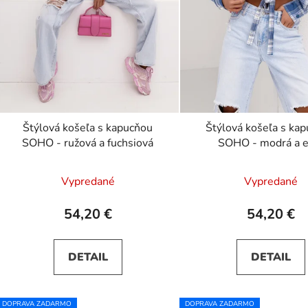
u
k
t
o
v
Štýlová košeľa s kapucňou
Štýlová košeľa s ka
SOHO - ružová a fuchsiová
SOHO - modrá a e
Vypredané
Vypredané
54,20 €
54,20 €
DETAIL
DETAIL
DOPRAVA ZADARMO
DOPRAVA ZADARMO