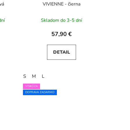
vá
VIVIENNE - čierna
dní
Skladom do 3-5 dní
57,90 €
DETAIL
S
M
L
VISKÓZA
DOPRAVA ZADARMO