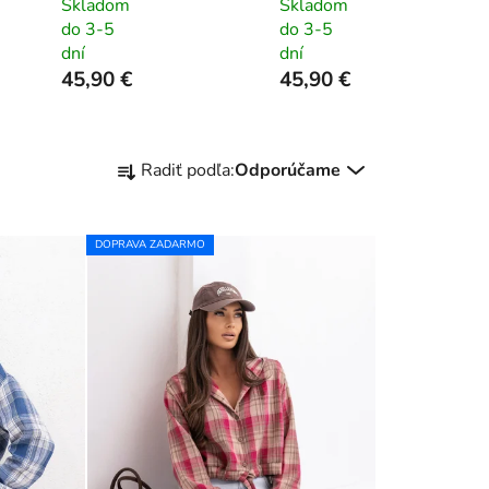
Skladom
Skladom
do 3-5
do 3-5
dní
dní
45,90 €
45,90 €
R
Radiť podľa:
Odporúčame
a
d
e
DOPRAVA ZADARMO
n
i
e
p
r
o
d
u