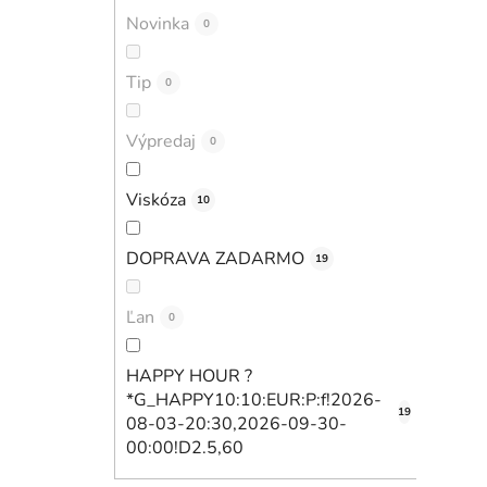
Novinka
0
Tip
0
Výpredaj
0
Viskóza
10
DOPRAVA ZADARMO
19
Ľan
0
HAPPY HOUR ?
*G_HAPPY10:10:EUR:P:f!2026-
19
08-03-20:30,2026-09-30-
00:00!D2.5,60