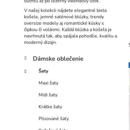
outfitu až po ležérny víkendový look.
V našej kolekcii nájdete elegantné biele
košele, jemné saténové blúzky, trendy
oversize modely aj romantické kúsky s
čipkou či volánmi. Každá blúzka a košeľa je
navrhnutá tak, aby spájala pohodlie, kvalitu a
moderný dizajn.
B
K
Preskočiť
Dámske oblečenie
a
kategórie
o
t
č
Šaty
e
n
g
Maxi šaty
ý
i
ó
p
r
Midi šaty
i
a
e
n
Krátke šaty
e
Plisované šaty
l