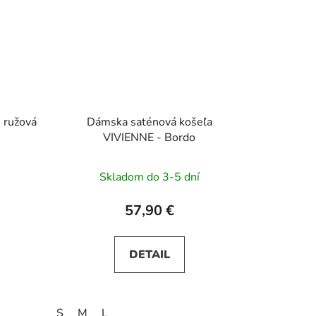
 ružová
Dámska saténová košeľa
VIVIENNE - Bordo
Skladom do 3-5 dní
57,90 €
DETAIL
S
M
L