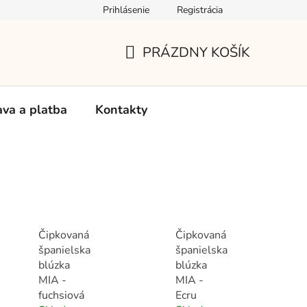
Prihlásenie
Registrácia
Používanie súborov Cookies
Reklamačný poriadok
Vrá
PRÁZDNY KOŠÍK
NÁKUPNÝ
KOŠÍK
va a platba
Kontakty
Čipkovaná
Čipkovaná
španielska
španielska
blúzka
blúzka
MIA -
MIA -
fuchsiová
Ecru