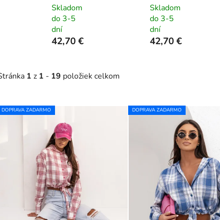
Skladom
Skladom
do 3-5
do 3-5
dní
dní
42,70 €
42,70 €
Stránka
1
z
1
-
19
položiek celkom
V
DOPRAVA ZADARMO
DOPRAVA ZADARMO
ý
p
s
p
r
o
d