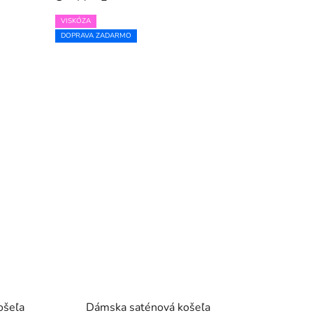
VISKÓZA
DOPRAVA ZADARMO
ošeľa
Dámska saténová košeľa