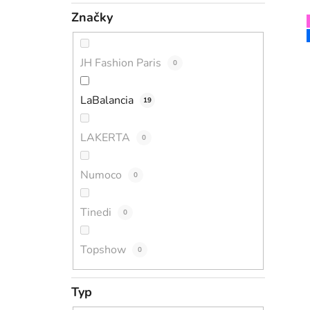
Značky
JH Fashion Paris
0
LaBalancia
19
LAKERTA
0
Numoco
0
Tinedi
0
Topshow
0
Typ