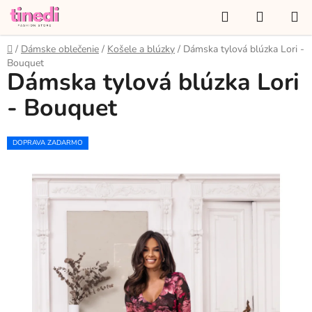
Prejsť
Hľadať
NÁKUP
na
KOŠÍK
obsah
Domov
/
Dámske oblečenie
/
Košele a blúzky
/
Dámska tylová blúzka Lori -
Bouquet
Dámska tylová blúzka Lori
- Bouquet
DOPRAVA ZADARMO