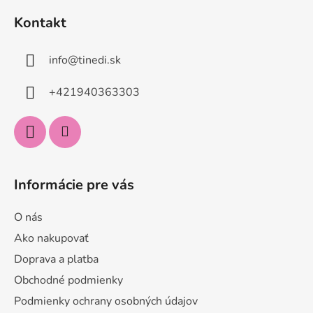
á
Kontakt
p
ä
info
@
tinedi.sk
t
i
+421940363303
e
Informácie pre vás
O nás
Ako nakupovať
Doprava a platba
Obchodné podmienky
Podmienky ochrany osobných údajov