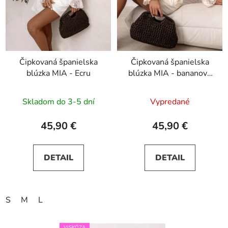
Čipkovaná španielska
Čipkovaná španielska
blúzka MIA - Ecru
blúzka MIA - bananová
žltá
Skladom do 3-5 dní
Vypredané
45,90 €
45,90 €
DETAIL
DETAIL
S
M
L
VISKÓZA