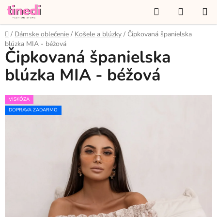
Prejsť
Hľadať
NÁKUP
na
KOŠÍK
obsah
Domov
/
Dámske oblečenie
/
Košele a blúzky
/
Čipkovaná španielska
blúzka MIA - béžová
Čipkovaná španielska
blúzka MIA - béžová
VISKÓZA
DOPRAVA ZADARMO