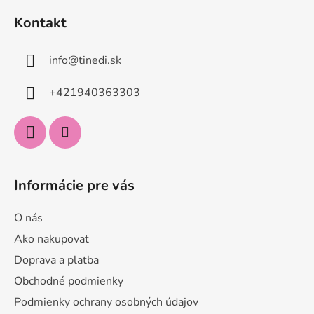
á
Kontakt
p
ä
info
@
tinedi.sk
t
i
+421940363303
e
Informácie pre vás
O nás
Ako nakupovať
Doprava a platba
Obchodné podmienky
Podmienky ochrany osobných údajov