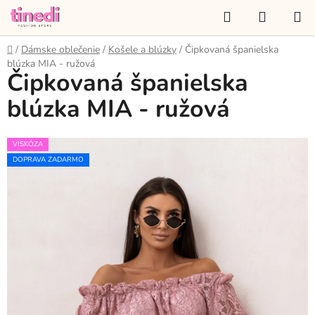
Prejsť
Hľadať
NÁKUP
na
KOŠÍK
obsah
Domov
/
Dámske oblečenie
/
Košele a blúzky
/
Čipkovaná španielska
blúzka MIA - ružová
Čipkovaná španielska
blúzka MIA - ružová
VISKÓZA
DOPRAVA ZADARMO