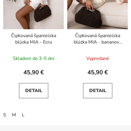
Čipkovaná španielska
Čipkovaná španielska
blúzka MIA - Ecru
blúzka MIA - bananová
žltá
Skladom do 3-5 dní
Vypredané
45,90 €
45,90 €
DETAIL
DETAIL
S
M
L
Z