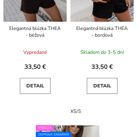
Elegantná blúzka THEA
Elegantná blúzka THEA
- béžová
- bordová
Vypredané
Skladom do 3-5 dní
33,50 €
33,50 €
DETAIL
DETAIL
XS/S
VISKÓZA
DOPRAVA ZADARMO