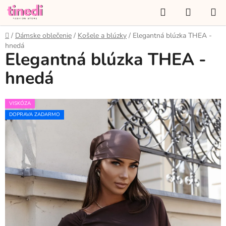
Prejsť
Hľadať
NÁKUP
na
KOŠÍK
obsah
Domov
/
Dámske oblečenie
/
Košele a blúzky
/
Elegantná blúzka THEA -
hnedá
Elegantná blúzka THEA -
hnedá
VISKÓZA
DOPRAVA ZADARMO