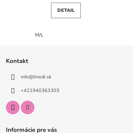
DETAIL
M/L
Z
á
Kontakt
p
ä
info
@
tinedi.sk
t
i
+421940363303
e
Informácie pre vás