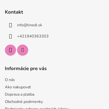
Z
á
Kontakt
p
ä
info
@
tinedi.sk
t
i
+421940363303
e
Informácie pre vás
O nás
Ako nakupovať
Doprava a platba
Obchodné podmienky
Podmienky ochrany osobných údajov