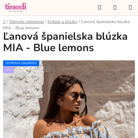
Prejsť
Hľadať
NÁKUP
na
KOŠÍK
obsah
Domov
/
Dámske oblečenie
/
Košele a blúzky
/
Ľanová španielska blúzka
MIA - Blue lemons
Ľanová španielska blúzka
MIA - Blue lemons
DOPRAVA ZADARMO
ĽAN