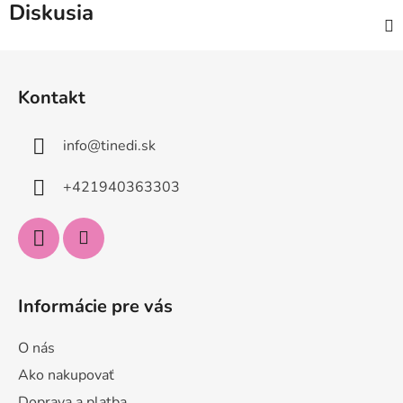
Diskusia
Z
á
Kontakt
p
ä
info
@
tinedi.sk
t
i
+421940363303
e
Informácie pre vás
O nás
Ako nakupovať
Doprava a platba