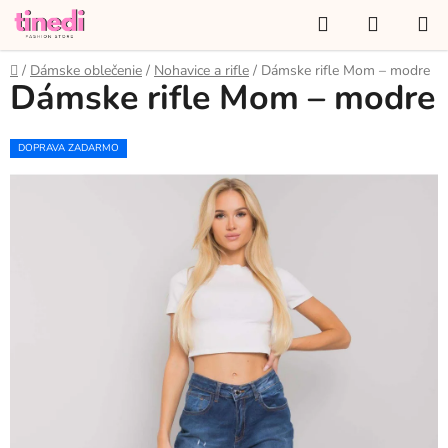
Prejsť
Hľadať
NÁKUP
na
KOŠÍK
obsah
Domov
/
Dámske oblečenie
/
Nohavice a rifle
/
Dámske rifle Mom – modre
Dámske rifle Mom – modre
DOPRAVA ZADARMO