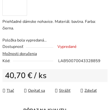
Priehľadné dámske nohavice. Materiál: bavlna. Farba:
čierna.
Položka bola vypredaná…
Dostupnosť
Vypredané
Možnosti doručenia
Kód:
LAB50070043328859
40,70 €
/ ks
Jednotková cena:
Tlač
Opýtať sa
Strážiť
Zdieľať