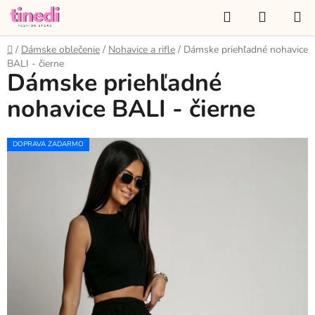
Prejsť
Hľadať
NÁKUP
na
KOŠÍK
obsah
Domov
/
Dámske oblečenie
/
Nohavice a rifle
/
Dámske priehľadné nohavice
BALI - čierne
Dámske priehľadné
nohavice BALI - čierne
DOPRAVA ZADARMO