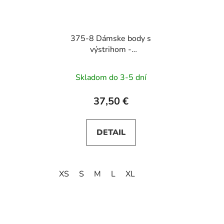
375-8 Dámske body s
výstrihom -
tmavomodré
Skladom do 3-5 dní
37,50 €
DETAIL
XS
S
M
L
XL