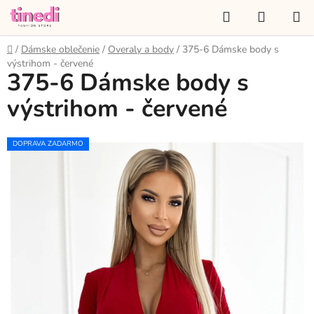
Prejsť
Hľadať
NÁKUP
na
KOŠÍK
obsah
Domov
/
Dámske oblečenie
/
Overaly a body
/
375-6 Dámske body s
výstrihom - červené
375-6 Dámske body s
výstrihom - červené
DOPRAVA ZADARMO