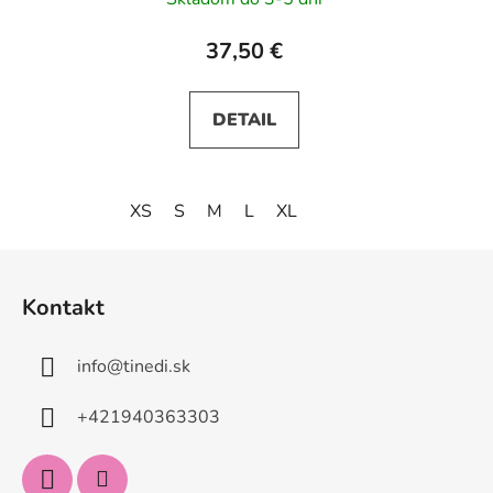
37,50 €
DETAIL
XS
S
M
L
XL
Z
á
Kontakt
p
ä
info
@
tinedi.sk
t
i
+421940363303
e