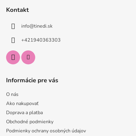
á
Kontakt
p
ä
info
@
tinedi.sk
t
i
+421940363303
e
Informácie pre vás
O nás
Ako nakupovať
Doprava a platba
Obchodné podmienky
Podmienky ochrany osobných údajov