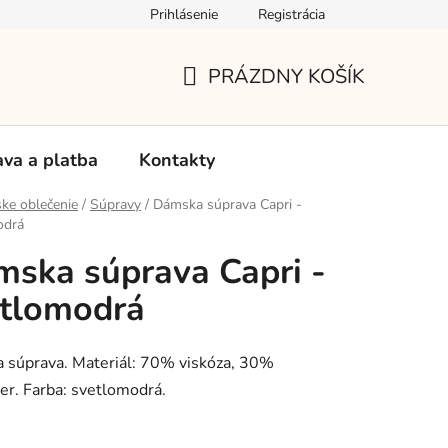
Prihlásenie
Registrácia
Používanie súborov Cookies
Reklamačný poriadok
Vrá
PRÁZDNY KOŠÍK
NÁKUPNÝ
KOŠÍK
va a platba
Kontakty
ke oblečenie
/
Súpravy
/
Dámska súprava Capri -
odrá
ska súprava Capri -
etlomodrá
 súprava. Materiál: 70% viskóza, 30%
er. Farba: svetlomodrá.
: