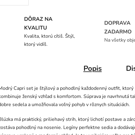
DÔRAZ NA
DOPRAVA
KVALITU
ZADARMO
Kvalita, ktorú cítiš. Štýl,
Na všetky obj
ktorý vidíš.
Popis
Di
Modrý Capri set je štýlový a pohodlný každodenný outfit, ktorý
kombinuje ženský vzhľad s komfortom. Súprava je navrhnutá ta
dobre sedela a umožňovala voľný pohyb v rôznych situáciách.
Blúzka má praktický, priliehavý strih, ktorý lichotí postave a zá
zostáva pohodlný na nosenie. Legíny perfektne sedia a dodávaj