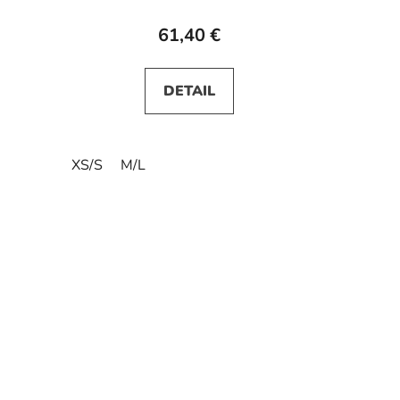
61,40 €
DETAIL
XS/S
M/L