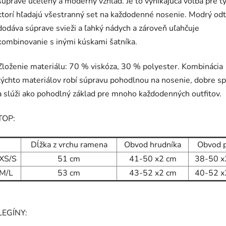
súprave ucelený a moderný vzhľad. Je to vynikajúca voľba pre tý
ktorí hľadajú všestranný set na každodenné nosenie. Modrý odt
dodáva súprave svieži a ľahký nádych a zároveň uľahčuje
kombinovanie s inými kúskami šatníka.
Zloženie materiálu: 70 % viskóza, 30 % polyester. Kombinácia
týchto materiálov robí súpravu pohodlnou na nosenie, dobre sp
a slúži ako pohodlný základ pre mnoho každodenných outfitov.
TOP:
Dĺžka z vrchu ramena
Obvod hrudníka
Obvod 
XS/S
51 cm
41-50 x2 cm
38-50
x
M/L
53
cm
43-52
x2 cm
40-52
x
LEGÍNY: