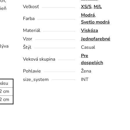
ch,
Veľkosť
XS/S
,
M/L
ieň
Modrá
,
Farba
Svetlo modrá
Materiál
Viskóza
Vzor
Jednofarebné
lýva
Štýl
Casual
Pre
Veková skupina
dospelých
Pohlavie
Žena
size_system
INT
pásu
2 cm
2 cm