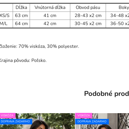
Dĺžka
Vnútorná dĺžka
Obvod pásu
Boky
XS/S
63
cm
41
cm
28-43
x2 cm
34-48
x
M/L
64
cm
42
cm
30-45
x2 cm
36-50
x
Zloženie: 70% viskóza, 30% polyester.
Krajina pôvodu: Poľsko.
Podobné prod
VISKÓZA
VISKÓZA
DOPRAVA ZADARMO
DOPRAVA ZADARMO