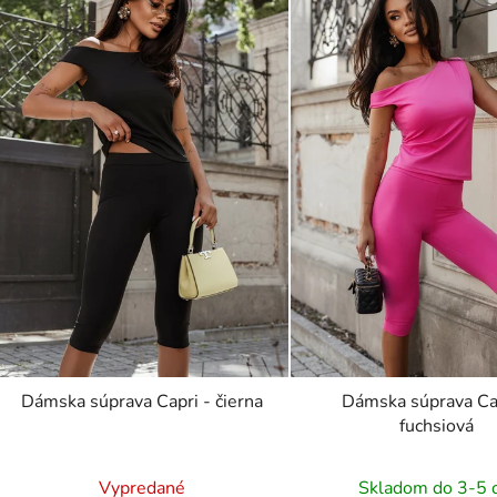
Dámska súprava Capri - čierna
Dámska súprava Ca
fuchsiová
Vypredané
Skladom do 3-5 