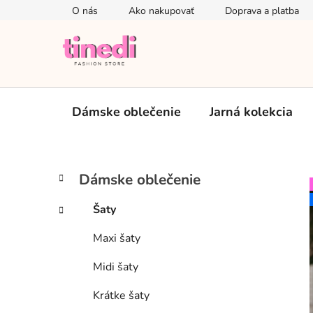
Prejsť
O nás
Ako nakupovať
Doprava a platba
na
obsah
Dámske oblečenie
Jarná kolekcia
B
K
Preskočiť
Dámske oblečenie
a
kategórie
o
t
č
Šaty
e
n
g
Maxi šaty
ý
ó
p
r
Midi šaty
i
a
e
n
Krátke šaty