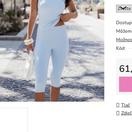
Dostup
Môžeme
Možnos
Kód:
61
Jedno
Tlač
Zdieľ