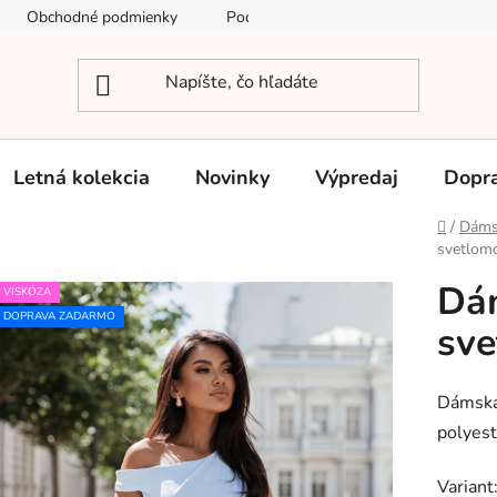
Obchodné podmienky
Podmienky ochrany osobných údajov
Letná kolekcia
Novinky
Výpredaj
Dopra
Domov
/
Dáms
svetlom
Dám
VISKÓZA
DOPRAVA ZADARMO
sv
Dámska
polyest
Variant