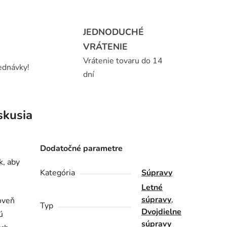
JEDNODUCHÉ
VRÁTENIE
Vrátenie tovaru do 14
ednávky!
dní
skusia
Dodatočné parametre
k, aby
Kategória
Súpravy
Letné
súpravy
,
roveň
Typ
Dvojdielne
ú
súpravy