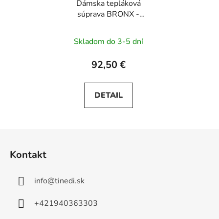
Dámska tepláková
súprava BRONX -
ružová
Skladom do 3-5 dní
92,50 €
DETAIL
Z
á
Kontakt
p
ä
info
@
tinedi.sk
t
i
+421940363303
e