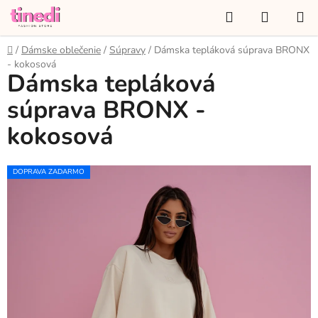
Prejsť
Hľadať
NÁKUP
na
KOŠÍK
obsah
Domov
/
Dámske oblečenie
/
Súpravy
/
Dámska tepláková súprava BRONX
- kokosová
Dámska tepláková
súprava BRONX -
kokosová
DOPRAVA ZADARMO