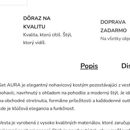
DÔRAZ NA
DOPRAVA
KVALITU
ZADARMO
Kvalita, ktorú cítiš. Štýl,
Na všetky obj
ktorý vidíš.
Popis
Di
Set AURA je elegantný nohavicový kostým pozostávajúci z vest
nohavíc, navrhnutý s ohľadom na pohodlie a moderný štýl. Je i
na obchodné stretnutia, formálne príležitosti a každodenné outf
kde je kľúčová elegancia a funkčnosť.
Vesta je vyrobená z vysoko kvalitných materiálov, ktoré zaručuj