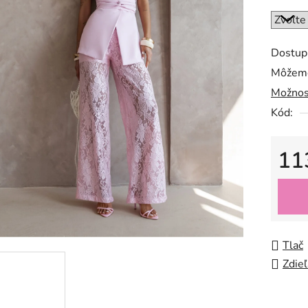
Dostup
Môžeme
Možnos
Kód:
11
Jedno
Tlač
Zdieľ