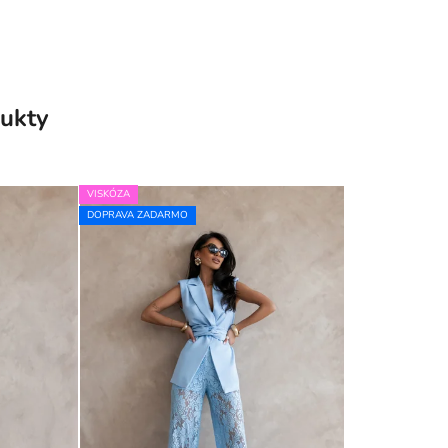
ukty
VISKÓZA
DOPRAVA ZADARMO