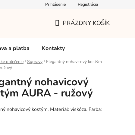
Prihlásenie
Registrácia
Používanie súborov Cookies
Reklamačný poriadok
Vrá
PRÁZDNY KOŠÍK
NÁKUPNÝ
KOŠÍK
va a platba
Kontakty
ke oblečenie
/
Súpravy
/
Elegantný nohavicový kostým
ružový
gantný nohavicový
stým AURA - ružový
ný nohavicový kostým. Materiál: viskóza. Farba:
: