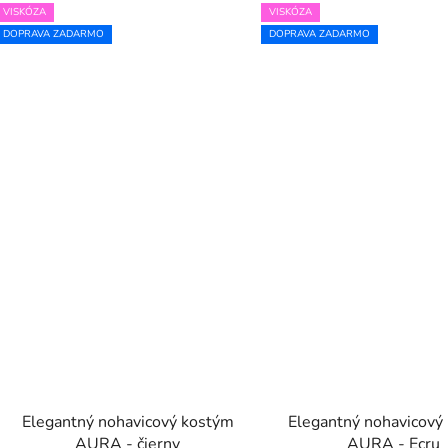
VISKÓZA
VISKÓZA
DOPRAVA ZADARMO
DOPRAVA ZADARMO
Elegantný nohavicový kostým
Elegantný nohavicový
AURA - čierny
AURA - Ecru