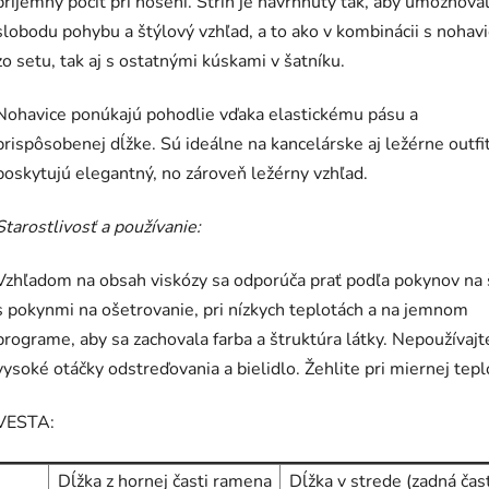
prijemný pocit pri nosení. Strih je navrhnutý tak, aby umožňova
slobodu pohybu a štýlový vzhľad, a to ako v kombinácii s nohav
zo setu, tak aj s ostatnými kúskami v šatníku.
Nohavice ponúkajú pohodlie vďaka elastickému pásu a
prispôsobenej dĺžke. Sú ideálne na kancelárske aj ležérne outfi
poskytujú elegantný, no zároveň ležérny vzhľad.
Starostlivosť a používanie:
Vzhľadom na obsah viskózy sa odporúča prať podľa pokynov na 
s pokynmi na ošetrovanie, pri nízkych teplotách a na jemnom
programe, aby sa zachovala farba a štruktúra látky. Nepoužívajt
vysoké otáčky odstreďovania a bielidlo. Žehlite pri miernej tepl
VESTA:
Dĺžka z hornej časti ramena
Dĺžka v strede (zadná čas