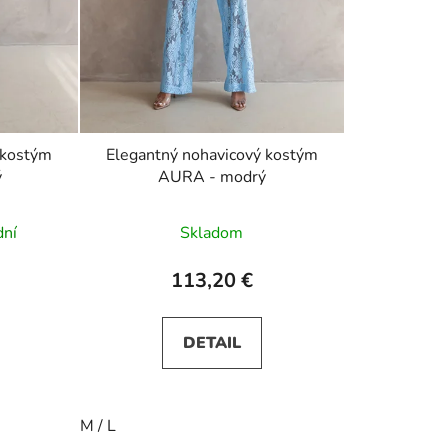
 kostým
Elegantný nohavicový kostým
ý
AURA - modrý
dní
Skladom
113,20 €
DETAIL
M / L