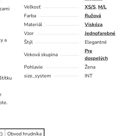
l
Veľkosť
XS/S
,
M/L
icami
Farba
Ružová
Materiál
Viskóza
Vzor
Jednofarebné
ty a
Štýl
Elegantné
Pre
Veková skupina
dospelých
Pohlavie
Žena
size_system
INT
štítku
e
ote.
ť)
Obvod hrudníka