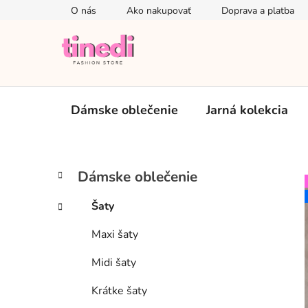
Prejsť
O nás
Ako nakupovať
Doprava a platba
na
obsah
Dámske oblečenie
Jarná kolekcia
B
K
Preskočiť
Dámske oblečenie
a
kategórie
o
t
č
Šaty
e
n
g
Maxi šaty
ý
ó
p
r
Midi šaty
i
a
e
n
Krátke šaty