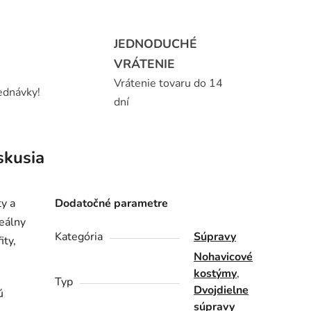
JEDNODUCHÉ
VRÁTENIE
Vrátenie tovaru do 14
ednávky!
dní
skusia
y a
Dodatočné parametre
deálny
Kategória
Súpravy
ity,
Nohavicové
kostýmy
,
Typ
Dvojdielne
ú
súpravy