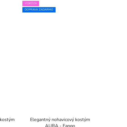
VISKÓZA
DOPRAVA ZADARMO
 kostým
Elegantný nohavicový kostým
AURA - Fango