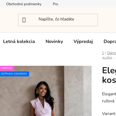
Obchodné podmienky
Podmienky ochrany osobných údajov
Letná kolekcia
Novinky
Výpredaj
Dopra
Domov
/
Dáms
AURA - 
Ele
VISKÓZA
DOPRAVA ZADARMO
ko
Elegant
ružová.
Variant