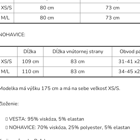
XS/S
80 cm
73
cm
M/L
80
cm
73
cm
NOHAVICE:
Dĺžka
Dĺžka vnútornej strany
Obvod p
XS/S
109
cm
83
cm
31-41 x2
M/L
110
cm
83
cm
34-45
x2
Modelka má výšku 175 cm a má na sebe veľkosť XS/S.
Zloženie:
VESTA: 95% viskóza, 5% elastan
NOHAVICE: 70% viskóza, 25% polyester, 5% elastan