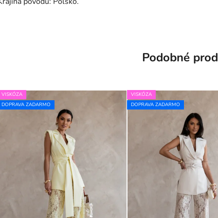
Krajina pôvodu: Poľsko.
Podobné prod
VISKÓZA
VISKÓZA
DOPRAVA ZADARMO
DOPRAVA ZADARMO