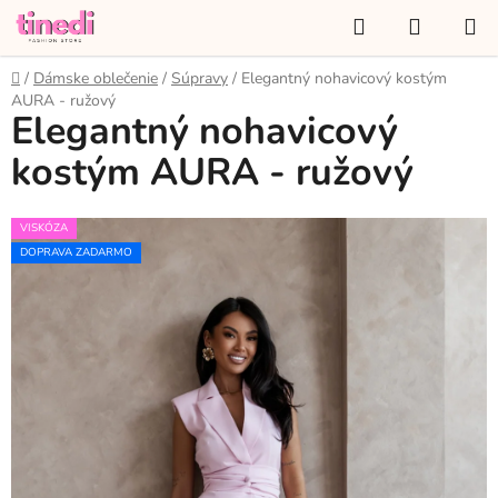
Prejsť
Hľadať
NÁKUP
na
KOŠÍK
obsah
Domov
/
Dámske oblečenie
/
Súpravy
/
Elegantný nohavicový kostým
AURA - ružový
Elegantný nohavicový
kostým AURA - ružový
VISKÓZA
DOPRAVA ZADARMO