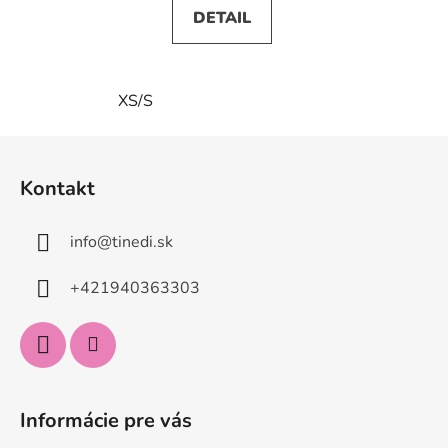
DETAIL
XS/S
Z
á
Kontakt
p
ä
info
@
tinedi.sk
t
i
+421940363303
e
Informácie pre vás