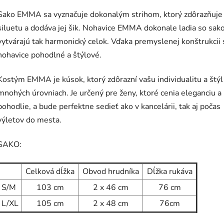
Sako EMMA sa vyznačuje dokonalým strihom, ktorý zdôrazňuje
siluetu a dodáva jej šik. Nohavice EMMA dokonale ladia so sak
vytvárajú tak harmonický celok. Vďaka premyslenej konštrukcii 
nohavice pohodlné a štýlové.
Kostým EMMA je kúsok, ktorý zdôrazní vašu individualitu a štýl
mnohých úrovniach. Je určený pre ženy, ktoré cenia eleganciu a
pohodlie, a bude perfektne sedieť ako v kancelárii, tak aj počas
výletov do mesta.
SAKO:
Celková dĺžka
Obvod hrudníka
Dĺžka rukáva
S/M
103 cm
2 x 46 cm
76 cm
L/XL
105 cm
2 x 48 cm
76cm