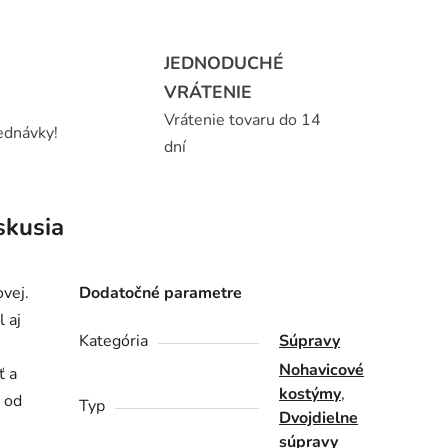
JEDNODUCHÉ
VRÁTENIE
Vrátenie tovaru do 14
ednávky!
dní
skusia
vej.
Dodatočné parametre
 aj
Kategória
Súpravy
Nohavicové
ť a
kostýmy
,
, od
Typ
Dvojdielne
súpravy