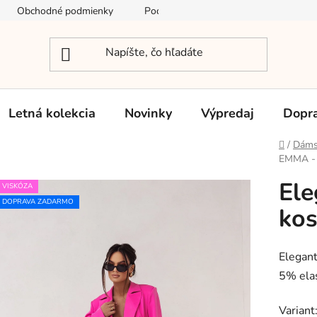
Obchodné podmienky
Podmienky ochrany osobných údajov
Letná kolekcia
Novinky
Výpredaj
Dopra
Domov
/
Dáms
EMMA - 
Ele
VISKÓZA
DOPRAVA ZADARMO
ko
Elegant
5% elas
Variant