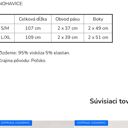
NOHAVICE:
Celková dĺžka
Obvod pásu
Boky
S/M
107 cm
2 x 37 cm
2 x 49 cm
L/XL
109 cm
2 x 39 cm
2 x 51 cm
Zloženie: 95% viskóza 5% elastan.
Krajina pôvodu: Poľsko.
Súvisiaci to
DOPRAVA ZADARMO
DOPRAVA ZADARMO