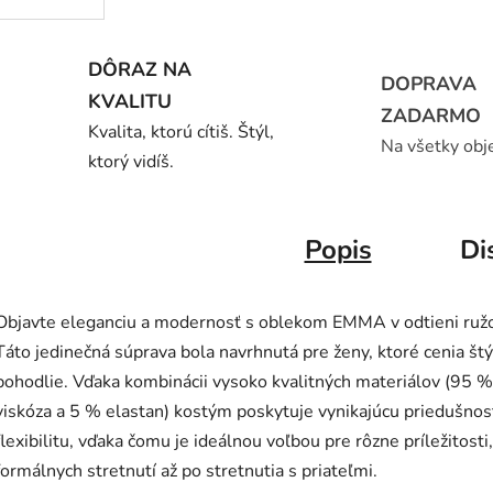
DÔRAZ NA
DOPRAVA
KVALITU
ZADARMO
Kvalita, ktorú cítiš. Štýl,
Na všetky obj
ktorý vidíš.
Popis
Di
Objavte eleganciu a modernosť s oblekom EMMA v odtieni ružo
Táto jedinečná súprava bola navrhnutá pre ženy, ktoré cenia štýl
pohodlie. Vďaka kombinácii vysoko kvalitných materiálov (95 %
viskóza a 5 % elastan) kostým poskytuje vynikajúcu priedušnos
flexibilitu, vďaka čomu je ideálnou voľbou pre rôzne príležitosti
formálnych stretnutí až po stretnutia s priateľmi.