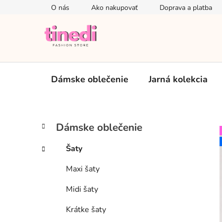
Prejsť
O nás
Ako nakupovať
Doprava a platba
na
obsah
Dámske oblečenie
Jarná kolekcia
B
K
Preskočiť
Dámske oblečenie
a
kategórie
o
t
č
Šaty
e
n
g
Maxi šaty
ý
ó
p
r
Midi šaty
i
a
e
n
Krátke šaty