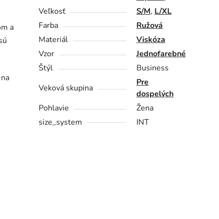
Veľkosť
S/M
,
L/XL
Farba
Ružová
om a
Materiál
Viskóza
sú
Vzor
Jednofarebné
Štýl
Business
 na
Pre
Veková skupina
dospelých
Pohlavie
Žena
size_system
INT