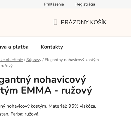
Prihlásenie
Registrácia
Používanie súborov Cookies
Reklamačný poriadok
Vrá
PRÁZDNY KOŠÍK
NÁKUPNÝ
KOŠÍK
va a platba
Kontakty
ke oblečenie
/
Súpravy
/
Elegantný nohavicový kostým
ružový
gantný nohavicový
stým EMMA - ružový
ný nohavicový kostým. Materiál: 95% viskóza,
tan. Farba: ružová.
: