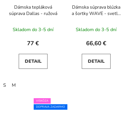
Dámska tepláková
Dámska súprava blúzka
súprava Dallas - ružová
a šortky WAVE - svetlo
modrá
Skladom do 3-5 dní
Skladom do 3-5 dní
77 €
66,60 €
DETAIL
DETAIL
S
M
VISKÓZA
DOPRAVA ZADARMO