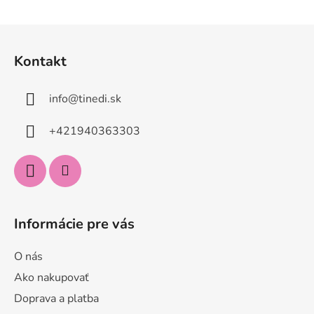
Z
á
Kontakt
p
ä
info
@
tinedi.sk
t
i
+421940363303
e
Informácie pre vás
O nás
Ako nakupovať
Doprava a platba