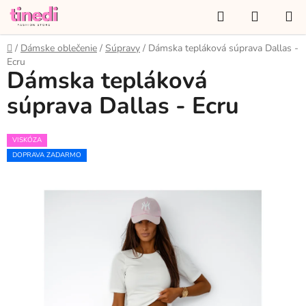
Prejsť
Hľadať
NÁKUP
na
KOŠÍK
obsah
Domov
/
Dámske oblečenie
/
Súpravy
/
Dámska tepláková súprava Dallas -
Ecru
Dámska tepláková
súprava Dallas - Ecru
VISKÓZA
DOPRAVA ZADARMO