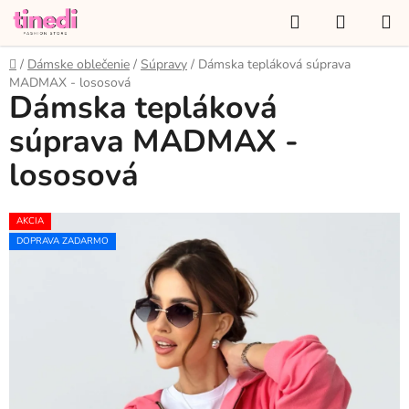
Prejsť
Hľadať
NÁKUP
na
KOŠÍK
obsah
Domov
/
Dámske oblečenie
/
Súpravy
/
Dámska tepláková súprava
MADMAX - lososová
Dámska tepláková
súprava MADMAX -
lososová
AKCIA
DOPRAVA ZADARMO