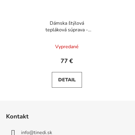
Dámska štýlová
tepláková súprava -
Bordo
Vypredané
77 €
DETAIL
Z
á
Kontakt
p
ä
info
@
tinedi.sk