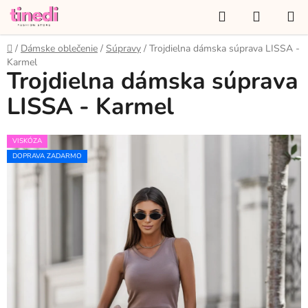
Prejsť
Hľadať
NÁKUP
na
KOŠÍK
obsah
Domov
/
Dámske oblečenie
/
Súpravy
/
Trojdielna dámska súprava LISSA -
Karmel
Trojdielna dámska súprava
LISSA - Karmel
VISKÓZA
DOPRAVA ZADARMO