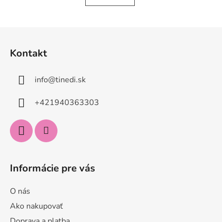
Z
á
Kontakt
p
ä
info
@
tinedi.sk
t
i
+421940363303
e
Informácie pre vás
O nás
Ako nakupovať
Doprava a platba