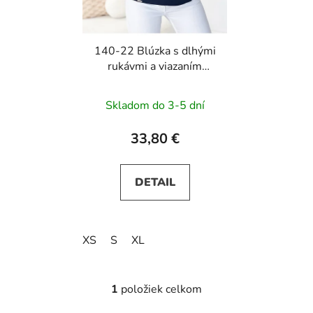
k
t
o
140-22 Blúzka s dlhými
v
rukávmi a viazaním
vpredu - tmavomodrá
Skladom do 3-5 dní
33,80 €
DETAIL
XS
S
XL
1
položiek celkom
O
v