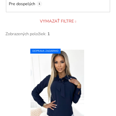
Pre dospelých
1
VYMAZAŤ FILTRE
Zobrazených položiek:
1
V
DOPRAVA ZADARMO
ý
p
i
s
p
r
o
d
u