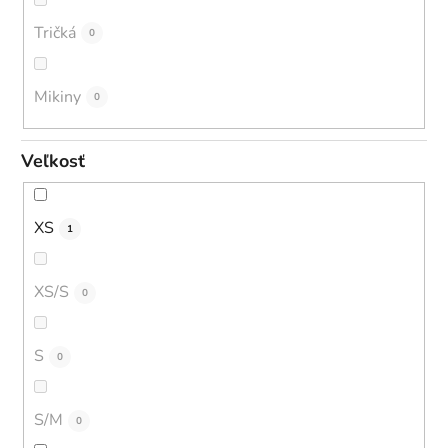
Tričká
0
Mikiny
0
Veľkosť
XS
1
XS/S
0
S
0
S/M
0