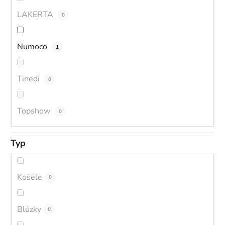
LAKERTA
0
Numoco
1
Tinedi
0
Topshow
0
Typ
Košele
0
Blúzky
0