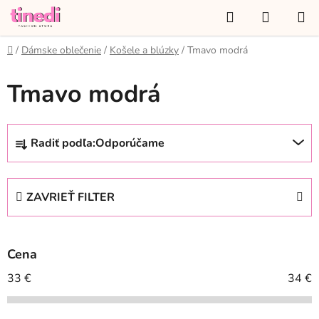
Prejsť
Hľadať
NÁKUP
na
KOŠÍK
obsah
Domov
/
Dámske oblečenie
/
Košele a blúzky
/
Tmavo modrá
Tmavo modrá
R
Radiť podľa:
Odporúčame
a
d
e
ZAVRIEŤ FILTER
n
i
e
Cena
p
r
33
€
34
€
o
d