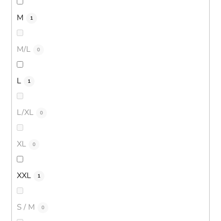
M
1
M/L
0
L
1
L/XL
0
XL
0
XXL
1
S / M
0