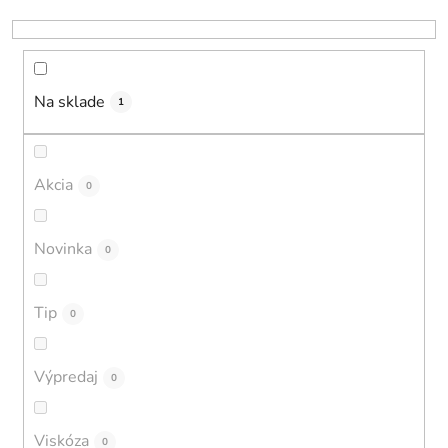
u
k
t
o
Na sklade
1
v
Akcia
0
Novinka
0
Tip
0
Výpredaj
0
Viskóza
0