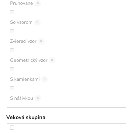
Pruhované
0
So vzorom
0
Zvierací vzor
0
Geometrický vzor
0
S kamienkami
0
S nášivkou
0
Veková skupina