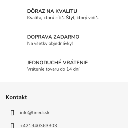
l
DÔRAZ NA KVALITU
á
d
Kvalita, ktorú cítiš. Štýl, ktorý vidíš.
a
c
i
DOPRAVA ZADARMO
e
Na všetky objednávky!
p
r
v
JEDNODUCHÉ VRÁTENIE
k
Vrátenie tovaru do 14 dní
y
v
Z
ý
á
p
Kontakt
p
i
s
ä
u
info
@
tinedi.sk
t
i
+421940363303