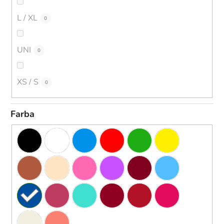
L / XL
0
UNI
0
XS / S
0
Farba