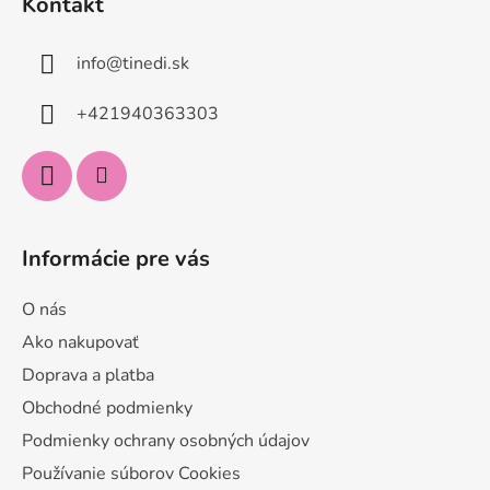
Kontakt
p
i
s
ä
u
info
@
tinedi.sk
t
i
+421940363303
e
Informácie pre vás
O nás
Ako nakupovať
Doprava a platba
Obchodné podmienky
Podmienky ochrany osobných údajov
Používanie súborov Cookies