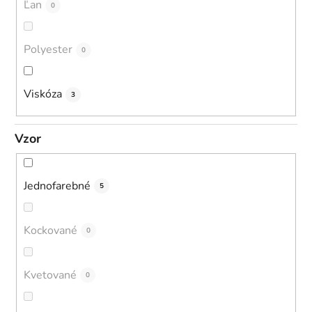
Ľan
0
Polyester
0
Viskóza
3
Vzor
Jednofarebné
5
Kockované
0
Kvetované
0