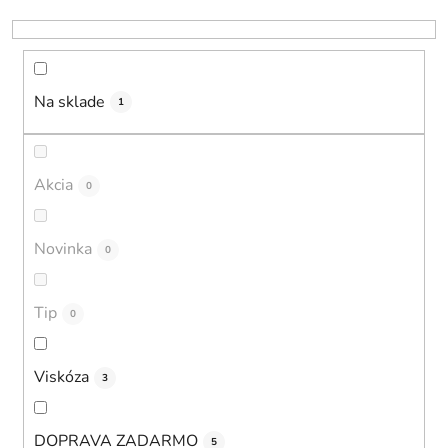
u
k
t
o
Na sklade
1
v
Akcia
0
Novinka
0
Tip
0
Viskóza
3
DOPRAVA ZADARMO
5