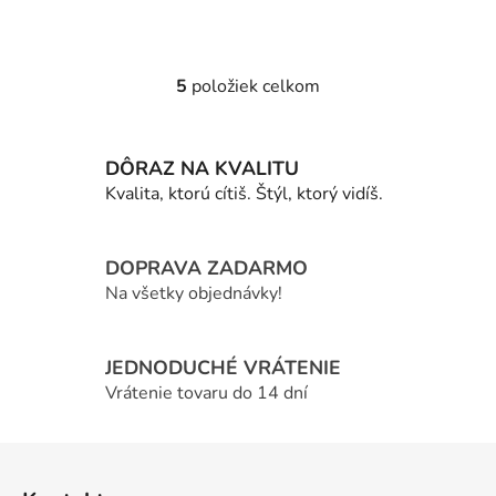
5
položiek celkom
O
v
l
DÔRAZ NA KVALITU
á
d
Kvalita, ktorú cítiš. Štýl, ktorý vidíš.
a
c
i
DOPRAVA ZADARMO
e
Na všetky objednávky!
p
r
v
JEDNODUCHÉ VRÁTENIE
k
Vrátenie tovaru do 14 dní
y
v
Z
ý
á
p