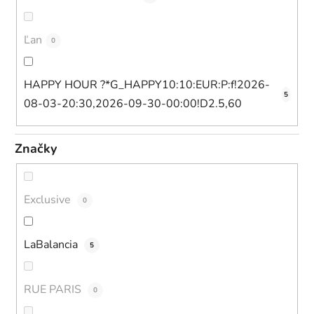
Ľan
0
HAPPY HOUR ?*G_HAPPY10:10:EUR:P:f!2026-
5
08-03-20:30,2026-09-30-00:00!D2.5,60
Značky
Exclusive
0
LaBalancia
5
RUE PARIS
0