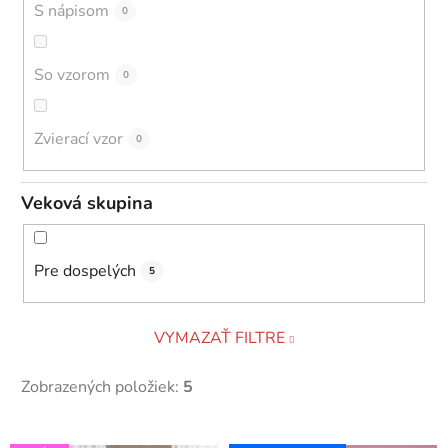
S nápisom
0
So vzorom
0
Zvierací vzor
0
Veková skupina
Pre dospelých
5
VYMAZAŤ FILTRE
Zobrazených položiek:
5
V