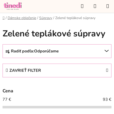
Prejsť
Hľadať
NÁKUP
na
KOŠÍK
obsah
Domov
/
Dámske oblečenie
/
Súpravy
/
Zelené teplákové súpravy
Zelené teplákové súpravy
R
Radiť podľa:
Odporúčame
a
d
e
ZAVRIEŤ FILTER
n
i
e
Cena
p
r
77
€
93
€
o
d