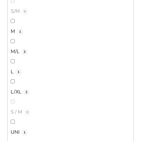
S/M
0
M
1
M/L
3
L
1
L/XL
2
S / M
0
UNI
1