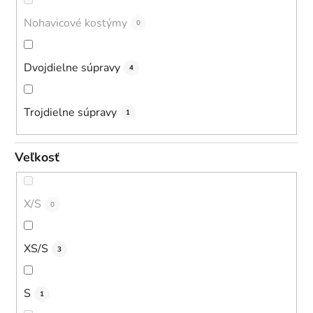
Nohavicové kostýmy
0
Dvojdielne súpravy
4
Trojdielne súpravy
1
Veľkosť
X/S
0
XS/S
3
S
1