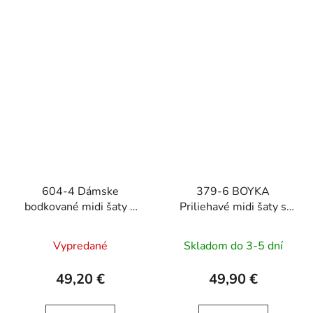
604-4 Dámske
379-6 BOYKA
bodkované midi šaty s
Priliehavé midi šaty s
výstrihom a ozdobným
výstrihom - biele s
opaskom - tmavomodré
ružovými kvetmi
Vypredané
Skladom do 3-5 dní
49,20 €
49,90 €