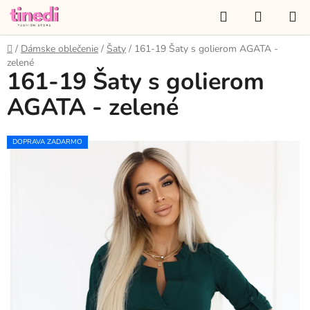
Prejsť
Hľadať
NÁKUP
na
KOŠÍK
obsah
Domov
/
Dámske oblečenie
/
Šaty
/
161-19 Šaty s golierom AGATA -
zelené
161-19 Šaty s golierom
AGATA - zelené
DOPRAVA ZADARMO