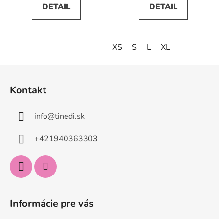
DETAIL
DETAIL
XS
S
L
XL
Z
á
Kontakt
p
ä
info
@
tinedi.sk
t
i
+421940363303
e
Informácie pre vás