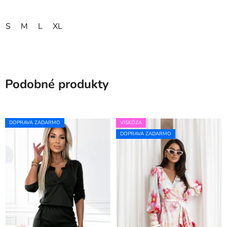
S
M
L
XL
Podobné produkty
DOPRAVA ZADARMO
VISKÓZA
DOPRAVA ZADARMO