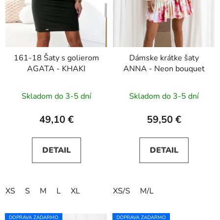
161-18 Šaty s golierom
Dámske krátke šaty
AGATA - KHAKI
ANNA - Neon bouquet
Skladom do 3-5 dní
Skladom do 3-5 dní
49,10 €
59,50 €
DETAIL
DETAIL
XS
S
M
L
XL
XS/S
M/L
DOPRAVA ZADARMO
DOPRAVA ZADARMO