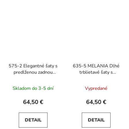
575-2 Elegantné šaty s
635-5 MELANIA Dlhé
predlženou zadnou
trblietavé šaty s
častou – zelené
výstrihom a krátkymi
rukávmi - vínové
Skladom do 3-5 dní
Vypredané
64,50 €
64,50 €
DETAIL
DETAIL