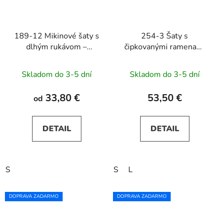
189-12 Mikinové šaty s
254-3 Šaty s
dlhým rukávom –
čipkovanými ramenami
mentolové
SILVIA - béžové
Skladom do 3-5 dní
Skladom do 3-5 dní
33,80 €
53,50 €
od
DETAIL
DETAIL
S
S
L
DOPRAVA ZADARMO
DOPRAVA ZADARMO