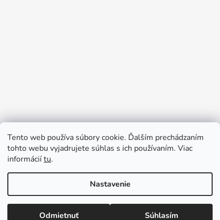
Tento web používa súbory cookie. Ďalším prechádzaním
tohto webu vyjadrujete súhlas s ich používaním. Viac
informácií
tu
.
Sledovať na Instagrame
Nastavenie
Vytvoril Shoptet
Odmietnuť
Súhlasím
Copyright 2026
Tinedi
. Všetky práva vyhradené.
Upraviť