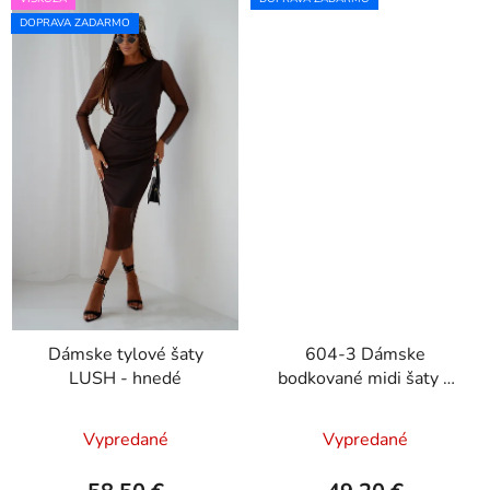
DOPRAVA ZADARMO
Dámske tylové šaty
604-3 Dámske
LUSH - hnedé
bodkované midi šaty s
výstrihom a ozdobným
opaskom - béžové
Vypredané
Vypredané