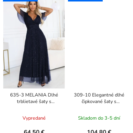
635-3 MELANIA Dlhé
309-10 Elegantné dlhé
trblietavé šaty s
čipkované šaty s
výstrihom a krátkymi
výstrihom AMBER -
rukávmi - tmavomodré
béžové
Vypredané
Skladom do 3-5 dní
64,50 €
104,80 €