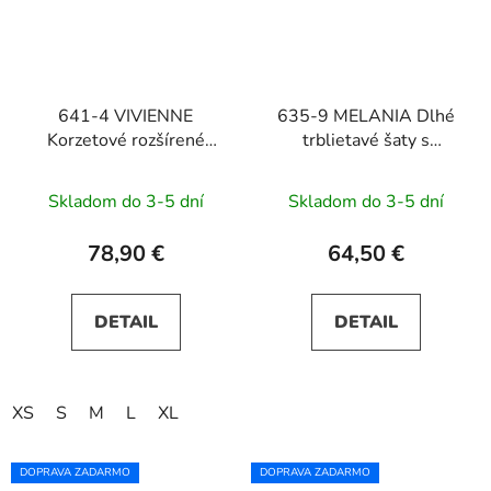
641-4 VIVIENNE
635-9 MELANIA Dlhé
Korzetové rozšírené
trblietavé šaty s
midi šaty - svetlo
výstrihom a krátkymi
béžové
rukávmi - béžové
Skladom do 3-5 dní
Skladom do 3-5 dní
78,90 €
64,50 €
DETAIL
DETAIL
XS
S
M
L
XL
DOPRAVA ZADARMO
DOPRAVA ZADARMO