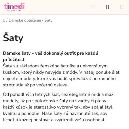
Prejsť
Hľadať
NÁKUP
na
KOŠÍK
obsah
Domov
/
Dámske oblečenie
/
Šaty
Šaty
Dámske šaty – váš dokonalý outfit pre každú
príležitosť
Šaty sú základom ženského šatníka a univerzálnym
kúskom, ktorý nikdy nevyjde z módy. V našej ponuke šiat
nájdete modely, ktoré vás budú sprevádzať od ranného
stretnutia až po večernú oslavu.
Od pohodlných letných šiat, cez elegantné midi a maxi
modely, až po spoločenské šaty na svadby či plesy –
každý kúsok je starostlivo vybraný tak, aby spájal štýl,
kvalitu a pohodlie. Naše šaty sú navrhnuté tak, aby
lichotili každej postave a zvýraznili vašu osobnosť.