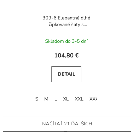
309-6 Elegantné dlhé
čipkované šaty s
výstrihom AMBER -
tmavomodré
Skladom do 3-5 dní
104,80 €
DETAIL
S
M
L
XL
XXL
XXXL
NAČÍTAŤ 21 ĎALŠÍCH