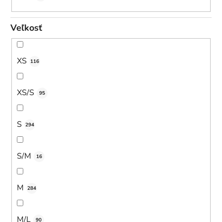
Veľkosť
XS
116
XS/S
95
S
294
S/M
16
M
284
M/L
90