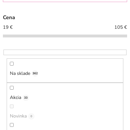
i
e
Cena
p
r
19
€
105
€
o
d
u
k
t
o
Na sklade
362
v
Akcia
33
Novinka
0