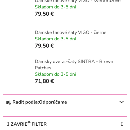
Dámske ľanové šaty VIGO - svetloružové
Skladom do 3-5 dní
79,50 €
Dámske ľanové šaty VIGO - čierne
Skladom do 3-5 dní
79,50 €
Dámsky overal-šaty SINTRA - Brown
Patches
Skladom do 3-5 dní
71,80 €
R
Radiť podľa:
Odporúčame
a
d
e
ZAVRIEŤ FILTER
n