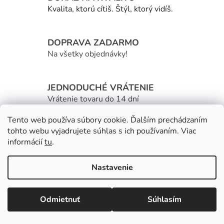
u
Kvalita, ktorú cítiš. Štýl, ktorý vidíš.
DOPRAVA ZADARMO
Na všetky objednávky!
JEDNODUCHÉ VRÁTENIE
Vrátenie tovaru do 14 dní
Tento web používa súbory cookie. Ďalším prechádzaním
Z
tohto webu vyjadrujete súhlas s ich používaním. Viac
á
informácií
tu
.
Kontakt
p
ä
Nastavenie
info
@
tinedi.sk
t
i
+421940363303
Odmietnuť
Súhlasím
e