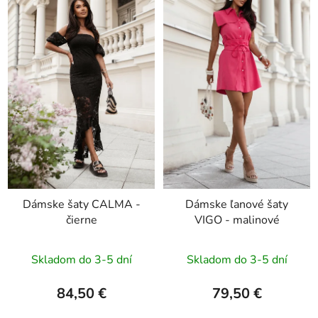
p
i
s
p
r
o
d
u
k
t
o
Dámske šaty CALMA -
Dámske ľanové šaty
v
čierne
VIGO - malinové
Skladom do 3-5 dní
Skladom do 3-5 dní
84,50 €
79,50 €