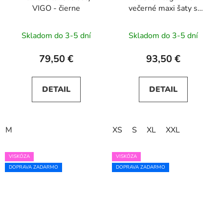
VIGO - čierne
večerné maxi šaty s
rázporkom a ružami -
maslová žltá
Skladom do 3-5 dní
Skladom do 3-5 dní
79,50 €
93,50 €
DETAIL
DETAIL
M
XS
S
XL
XXL
VISKÓZA
VISKÓZA
DOPRAVA ZADARMO
DOPRAVA ZADARMO