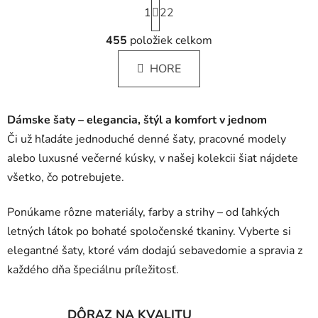
S
1
t
22
r
O
á
455
položiek celkom
v
n
l
k
HORE
á
o
d
v
a
a
Dámske šaty – elegancia, štýl a komfort v jednom
c
n
i
i
Či už hľadáte jednoduché denné šaty, pracovné modely
e
e
alebo luxusné večerné kúsky, v našej kolekcii šiat nájdete
p
všetko, čo potrebujete.
r
v
Ponúkame rôzne materiály, farby a strihy – od ľahkých
k
y
letných látok po bohaté spoločenské tkaniny. Vyberte si
v
elegantné šaty, ktoré vám dodajú sebavedomie a spravia z
ý
každého dňa špeciálnu príležitosť.
p
i
s
DÔRAZ NA KVALITU