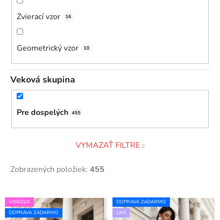
Zvierací vzor
16
Geometrický vzor
10
Veková skupina
Pre dospelých
455
VYMAZAŤ FILTRE
Zobrazených položiek:
455
V
VISKÓZA
DOPRAVA ZADARMO
ý
DOPRAVA ZADARMO
ĽAN