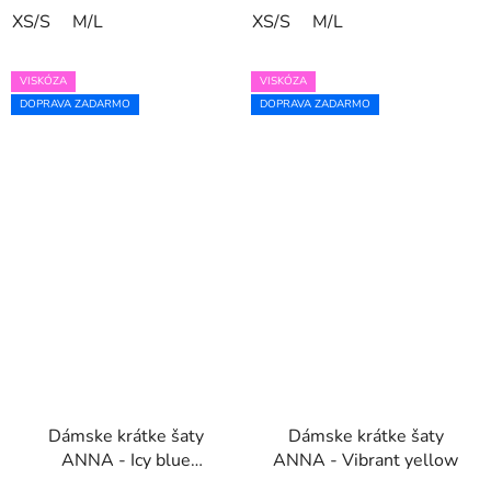
XS/S
M/L
XS/S
M/L
VISKÓZA
VISKÓZA
DOPRAVA ZADARMO
DOPRAVA ZADARMO
Dámske krátke šaty
Dámske krátke šaty
ANNA - Icy blue
ANNA - Vibrant yellow
flowers