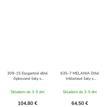
309-15 Elegantné dlhé
635-7 MELANIA Dlhé
čipkované šaty s
trblietavé šaty s
výstrihom AMBER -
výstrihom a krátkymi
svetlomodré
rukávmi - broskyňové
Skladom do 3-5 dní
Skladom do 3-5 dní
104,80 €
64,50 €