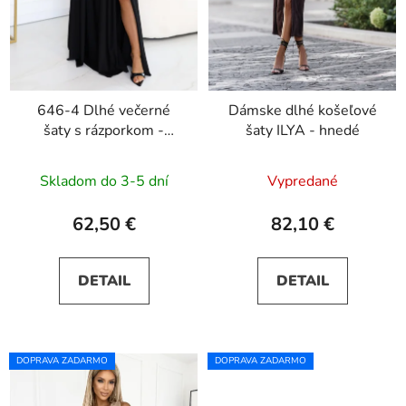
646-4 Dlhé večerné
Dámske dlhé košeľové
šaty s rázporkom -
šaty ILYA - hnedé
čierne
Skladom do 3-5 dní
Vypredané
62,50 €
82,10 €
DETAIL
DETAIL
DOPRAVA ZADARMO
DOPRAVA ZADARMO