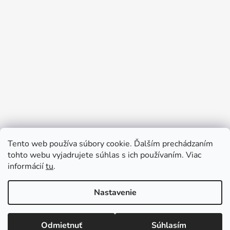
Tento web používa súbory cookie. Ďalším prechádzaním
tohto webu vyjadrujete súhlas s ich používaním. Viac
informácií
tu
.
Sledovať na Instagrame
Nastavenie
Vytvoril Shoptet
Odmietnuť
Súhlasím
Copyright 2026
Tinedi
. Všetky práva vyhradené.
Upraviť