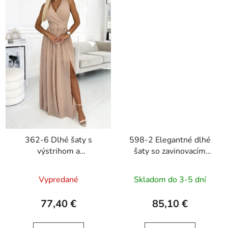
362-6 Dlhé šaty s
598-2 Elegantné dlhé
výstrihom a
šaty so zavinovacím
zaväzovaním vzadu
výstrihom IRINA -
JUSTINE - béžové
zelené s trblietkami
Vypredané
Skladom do 3-5 dní
77,40 €
85,10 €