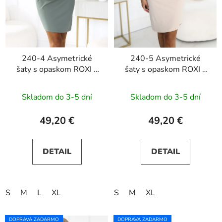
240-4 Asymetrické
240-5 Asymetrické
šaty s opaskom ROXI -
šaty s opaskom ROXI -
olivové
béžové
Skladom do 3-5 dní
Skladom do 3-5 dní
49,20 €
49,20 €
DETAIL
DETAIL
S
M
L
XL
S
M
XL
DOPRAVA ZADARMO
DOPRAVA ZADARMO