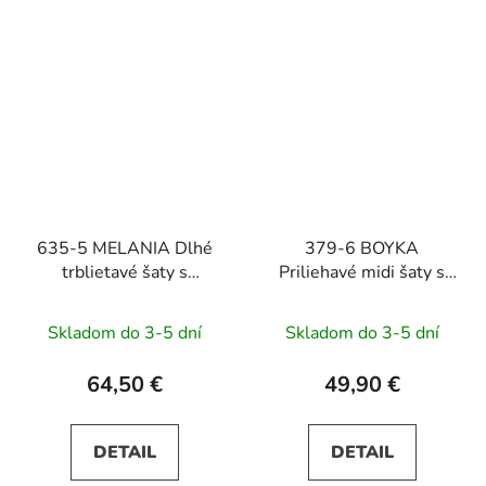
635-5 MELANIA Dlhé
379-6 BOYKA
trblietavé šaty s
Priliehavé midi šaty s
výstrihom a krátkymi
výstrihom - biele s
rukávmi - vínové
ružovými kvetmi
Skladom do 3-5 dní
Skladom do 3-5 dní
64,50 €
49,90 €
DETAIL
DETAIL