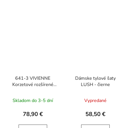
641-3 VIVIENNE
Dámske tylové šaty
Korzetové rozšírené
LUSH - čierne
midi šaty - pastelová
žltá
Skladom do 3-5 dní
Vypredané
78,90 €
58,50 €