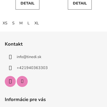
DETAIL
DETAIL
XS
S
M
L
XL
Z
á
Kontakt
p
ä
info
@
tinedi.sk
t
i
+421940363303
e
Informácie pre vás