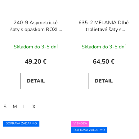
240-9 Asymetrické
635-2 MELANIA Dlhé
šaty s opaskom ROXI -
trblietavé šaty s
čokoládovo hnedé
výstrihom a krátkymi
rukávmi - čierne
Skladom do 3-5 dní
Skladom do 3-5 dní
49,20 €
64,50 €
DETAIL
DETAIL
S
M
L
XL
DOPRAVA ZADARMO
VISKÓZA
DOPRAVA ZADARMO