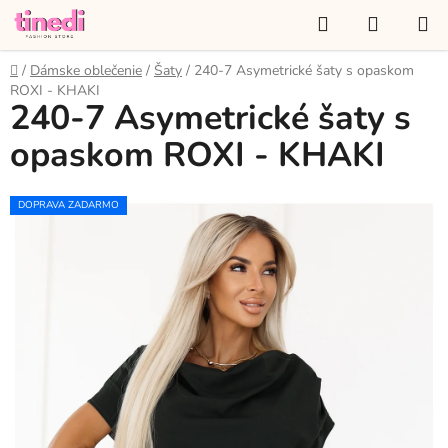
Prejsť
Hľadať
NÁKUP
na
KOŠÍK
obsah
Domov
/
Dámske oblečenie
/
Šaty
/
240-7 Asymetrické šaty s opaskom
ROXI - KHAKI
240-7 Asymetrické šaty s
opaskom ROXI - KHAKI
DOPRAVA ZADARMO