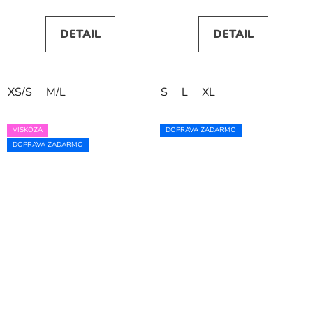
DETAIL
DETAIL
XS/S
M/L
S
L
XL
VISKÓZA
DOPRAVA ZADARMO
DOPRAVA ZADARMO