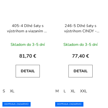
405-4 Dlhé šaty s
246-5 Dlhé šaty s
výstrihom a viazaním na
výstrihom CINDY -
ramenách ELENA -
zelené
zelené
Skladom do 3-5 dní
Skladom do 3-5 dní
81,70 €
77,40 €
DETAIL
DETAIL
S
XL
M
L
XL
XXL
DOPRAVA ZADARMO
DOPRAVA ZADARMO