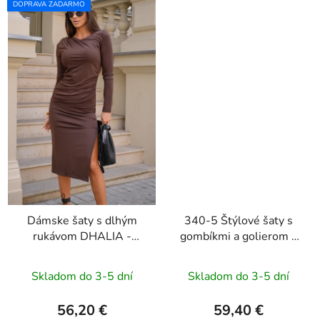
DOPRAVA ZADARMO
Dámske šaty s dlhým
340-5 Štýlové šaty s
rukávom DHALIA -
gombíkmi a golierom -
hnedé
tmavomodré
Skladom do 3-5 dní
Skladom do 3-5 dní
56,20 €
59,40 €