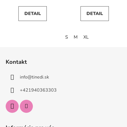
DETAIL
DETAIL
S
M
XL
Z
á
Kontakt
p
ä
info
@
tinedi.sk
t
i
+421940363303
e