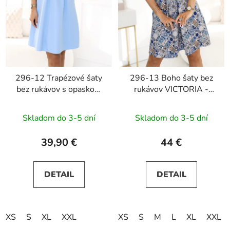
296-12 Trapézové šaty
296-13 Boho šaty bez
bez rukávov s opaskom
rukávov VICTORIA -
VICTORIA -
stredomorský vzor
svetlomodré
Skladom do 3-5 dní
Skladom do 3-5 dní
39,90 €
44 €
DETAIL
DETAIL
XS
S
XL
XXL
XS
S
M
L
XL
XXL