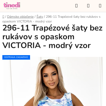
Prejsť
Hľadať
NÁKUP
na
KOŠÍK
obsah
Domov
/
Dámske oblečenie
/
Šaty
/
296-11 Trapézové šaty bez rukávov s
opaskom VICTORIA - modrý vzor
296-11 Trapézové šaty bez
rukávov s opaskom
VICTORIA - modrý vzor
DOPRAVA ZADARMO