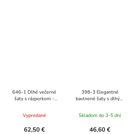
646-1 Dlhé večerné
398-3 Elegantné
šaty s rázporkom -
bavlnené šaty s dlhým
čokoládovo hnedé
rukávom a ceruzkovým
výstrihom - béžové
Vypredané
Skladom do 3-5 dní
62,50 €
46,60 €