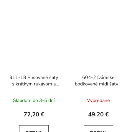
311-18 Plisované šaty
604-2 Dámske
s krátkym rukávom a
bodkované midi šaty s
opaskom LILA - ružové
výstrihom a ozdobným
opaskom - biele
Skladom do 3-5 dní
Vypredané
72,20 €
49,20 €