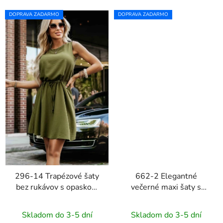
DOPRAVA ZADARMO
DOPRAVA ZADARMO
296-14 Trapézové šaty
662-2 Elegantné
bez rukávov s opaskom
večerné maxi šaty s
VICTORIA - olivovo
tylom a viazaním v páse
zelené
- čierne
Skladom do 3-5 dní
Skladom do 3-5 dní