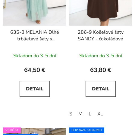
635-8 MELANIA Dlhé
286-9 Košeľové šaty
trblietavé šaty s
SANDY - čokoládové
výstrihom a krátkymi
rukávmi - pistáciová
Skladom do 3-5 dní
Skladom do 3-5 dní
64,50 €
63,80 €
DETAIL
DETAIL
S
M
L
XL
VISKÓZA
DOPRAVA ZADARMO