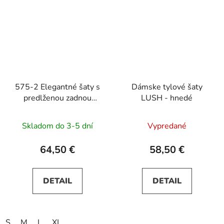
575-2 Elegantné šaty s
Dámske tylové šaty
predlženou zadnou
LUSH - hnedé
častou – zelené
Skladom do 3-5 dní
Vypredané
64,50 €
58,50 €
DETAIL
DETAIL
S
M
L
XL