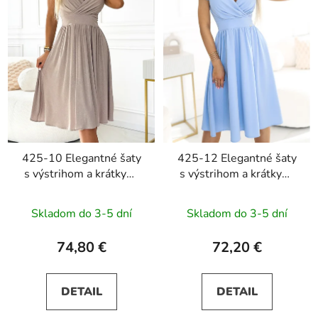
425-10 Elegantné šaty
425-12 Elegantné šaty
s výstrihom a krátkymi
s výstrihom a krátkymi
rukávmi MATILDE -
rukávmi MATILDE -
béžové s trblietkami
svetlomodré
Skladom do 3-5 dní
Skladom do 3-5 dní
74,80 €
72,20 €
DETAIL
DETAIL