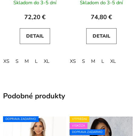
Skladom do 3-5 dní
Skladom do 3-5 dní
trblietkami
72,20 €
74,80 €
DETAIL
DETAIL
XS
S
M
L
XL
XS
S
M
L
XL
Podobné produkty
DOPRAVA ZADARMO
VÝPREDAJ
VISKÓZA
DOPRAVA ZADARMO