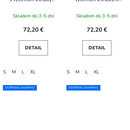
rukávmi MATILDE -
rukávmi MATILDE -
béžové a modré kvety
bordové
Skladom do 3-5 dní
Skladom do 3-5 dní
72,20 €
72,20 €
DETAIL
DETAIL
S
M
L
XL
S
M
L
XL
DOPRAVA ZADARMO
DOPRAVA ZADARMO