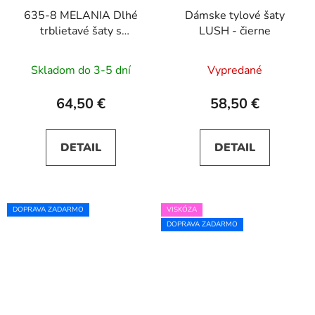
635-8 MELANIA Dlhé
Dámske tylové šaty
trblietavé šaty s
LUSH - čierne
výstrihom a krátkymi
rukávmi - pistáciová
Skladom do 3-5 dní
Vypredané
64,50 €
58,50 €
DETAIL
DETAIL
DOPRAVA ZADARMO
VISKÓZA
DOPRAVA ZADARMO