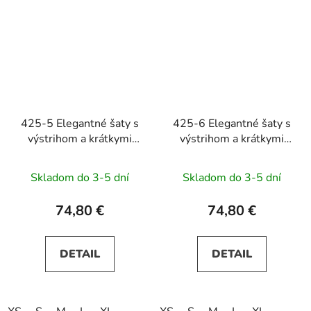
425-5 Elegantné šaty s
425-6 Elegantné šaty s
výstrihom a krátkymi
výstrihom a krátkymi
rukávmi MATILDE -
rukávmi MATILDE -
morská modrá s
zelené s trblietkami
Skladom do 3-5 dní
Skladom do 3-5 dní
trblietkami
74,80 €
74,80 €
DETAIL
DETAIL