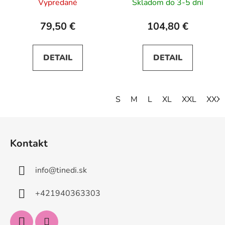
Vypredané
Skladom do 3-5 dní
79,50 €
104,80 €
DETAIL
DETAIL
S
M
L
XL
XXL
XXX
Z
á
Kontakt
p
ä
info
@
tinedi.sk
t
i
+421940363303
e