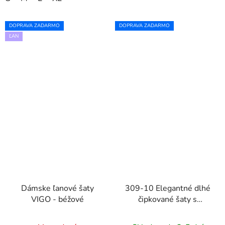
DOPRAVA ZADARMO
DOPRAVA ZADARMO
ĽAN
Dámske ľanové šaty
309-10 Elegantné dlhé
VIGO - béžové
čipkované šaty s
výstrihom AMBER -
béžové