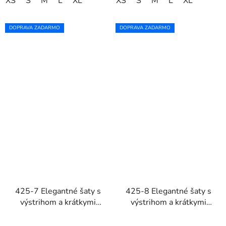
XS
S
M
L
XL
XS
S
M
L
XL
DOPRAVA ZADARMO
DOPRAVA ZADARMO
425-7 Elegantné šaty s
425-8 Elegantné šaty s
výstrihom a krátkymi
výstrihom a krátkymi
rukávmi MATILDE -
rukávmi MATILDE -
béžové
tmavomodré s