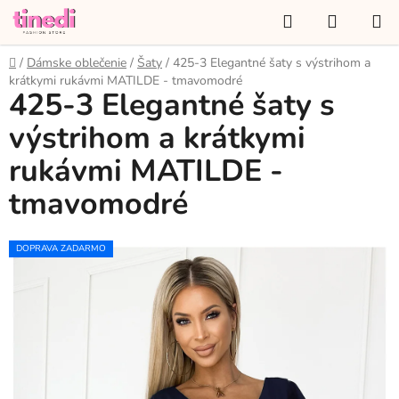
Prejsť
Hľadať
NÁKUP
na
KOŠÍK
obsah
Domov
/
Dámske oblečenie
/
Šaty
/
425-3 Elegantné šaty s výstrihom a
krátkymi rukávmi MATILDE - tmavomodré
425-3 Elegantné šaty s
výstrihom a krátkymi
rukávmi MATILDE -
tmavomodré
DOPRAVA ZADARMO