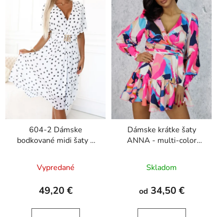
604-2 Dámske
Dámske krátke šaty
bodkované midi šaty s
ANNA - multi-color
výstrihom a ozdobným
pattern
opaskom - biele
Vypredané
Skladom
49,20 €
34,50 €
od