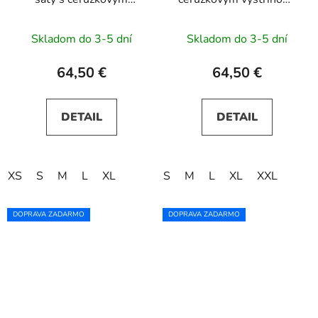
výstrihom, rukávmi a
rukávmi a opaskom -
opaskom - bordové
modrý kvetinový vzor
Skladom do 3-5 dní
Skladom do 3-5 dní
64,50 €
64,50 €
DETAIL
DETAIL
XS
S
M
L
XL
S
M
L
XL
XXL
DOPRAVA ZADARMO
DOPRAVA ZADARMO