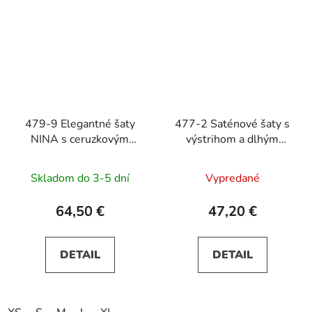
479-9 Elegantné šaty
477-2 Saténové šaty s
NINA s ceruzkovým
výstrihom a dlhým
výstrihom, rukávmi a
rukávom - červené
opaskom - čierne
Skladom do 3-5 dní
Vypredané
64,50 €
47,20 €
DETAIL
DETAIL