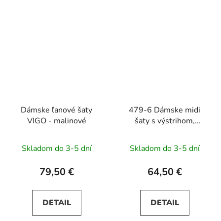
Dámske ľanové šaty
479-6 Dámske midi
VIGO - malinové
šaty s výstrihom,
rukávmi a opaskom
NINA - svetlomodré
Skladom do 3-5 dní
Skladom do 3-5 dní
79,50 €
64,50 €
DETAIL
DETAIL