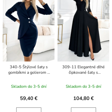
340-5 Štýlové šaty s
309-11 Elegantné dlhé
gombíkmi a golierom -
čipkované šaty s
tmavomodré
výstrihom AMBER -
čierne
Skladom do 3-5 dní
Skladom do 3-5 dní
59,40 €
104,80 €