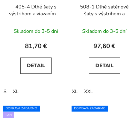
405-4 Dlhé šaty s
508-1 Dlhé saténové
výstrihom a viazaním na
šaty s výstrihom a
ramenách ELENA -
mašľou CINDY -
zelené
tmavomodré
Skladom do 3-5 dní
Skladom do 3-5 dní
81,70 €
97,60 €
DETAIL
DETAIL
S
XL
XL
XXL
DOPRAVA ZADARMO
DOPRAVA ZADARMO
ĽAN