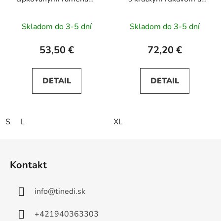
SILVIA - béžové
opaskom LILA - ružové
Skladom do 3-5 dní
Skladom do 3-5 dní
53,50 €
72,20 €
DETAIL
DETAIL
S
L
XL
Z
á
Kontakt
p
ä
info
@
tinedi.sk
t
i
+421940363303