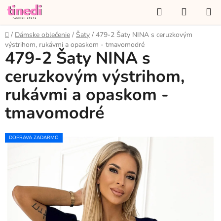
Prejsť
Hľadať
NÁKUP
na
KOŠÍK
obsah
Domov
/
Dámske oblečenie
/
Šaty
/
479-2 Šaty NINA s ceruzkovým
výstrihom, rukávmi a opaskom - tmavomodré
479-2 Šaty NINA s
ceruzkovým výstrihom,
rukávmi a opaskom -
tmavomodré
DOPRAVA ZADARMO