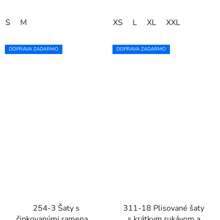
S
M
XS
L
XL
XXL
DOPRAVA ZADARMO
DOPRAVA ZADARMO
254-3 Šaty s
311-18 Plisované šaty
čipkovanými ramenami
s krátkym rukávom a