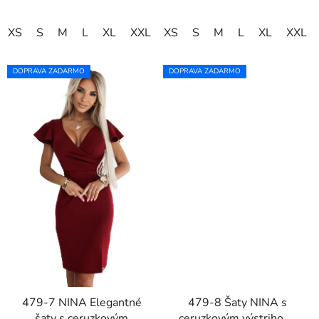
XS
S
M
L
XL
XXL
XS
S
M
L
XL
XXL
DOPRAVA ZADARMO
DOPRAVA ZADARMO
479-7 NINA Elegantné
479-8 Šaty NINA s
šaty s ceruzkovým
ceruzkovým výstrihom,