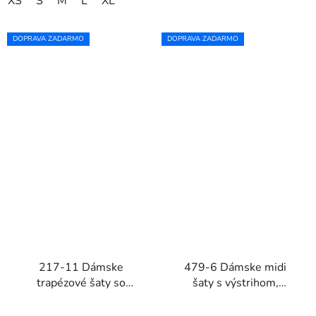
XS
S
M
L
XL
DOPRAVA ZADARMO
DOPRAVA ZADARMO
217-11 Dámske
479-6 Dámske midi
trapézové šaty so
šaty s výstrihom,
zaväzovaním na
rukávmi a opaskom
rukávoch NEVA - svetlo
NINA - svetlomodré