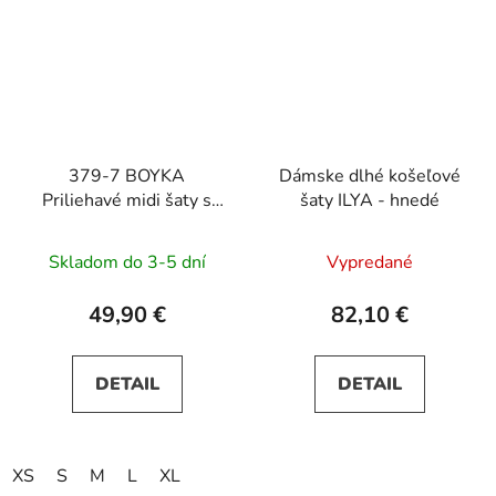
379-7 BOYKA
Dámske dlhé košeľové
Priliehavé midi šaty s
šaty ILYA - hnedé
výstrihom - modro
béžové kvety
Skladom do 3-5 dní
Vypredané
49,90 €
82,10 €
DETAIL
DETAIL
XS
S
M
L
XL