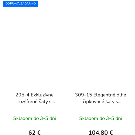
DOPRAVA ZADARMO
205-4 Exkluzívne
309-15 Elegantné dlhé
rozšírené šaty s
čipkované šaty s
čipkovým výstrihom
výstrihom AMBER -
LAURA - zelené
svetlomodré
Skladom do 3-5 dní
Skladom do 3-5 dní
62 €
104,80 €