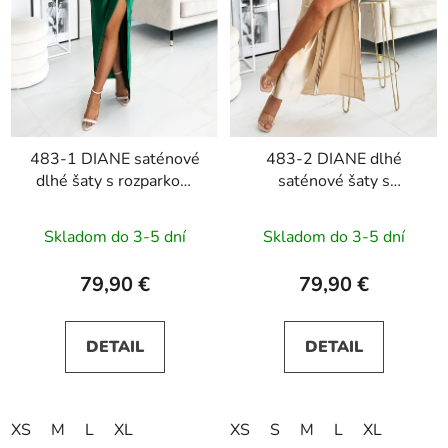
483-1 DIANE saténové
483-2 DIANE dlhé
dlhé šaty s rozparkom
saténové šaty s
na nohách - zelené
rozparkom na nohách -
béžové
Skladom do 3-5 dní
Skladom do 3-5 dní
79,90 €
79,90 €
DETAIL
DETAIL
XS
M
L
XL
XS
S
M
L
XL