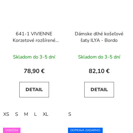
641-1 VIVIENNE
Dámske dlhé košeľové
Korzetové rozšírené
šaty ILYA - Bordo
midi šaty - vínové
Skladom do 3-5 dní
Skladom do 3-5 dní
78,90 €
82,10 €
DETAIL
DETAIL
XS
S
M
L
XL
S
VISKÓZA
DOPRAVA ZADARMO