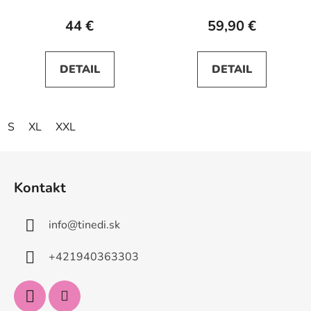
broskyňové
44 €
59,90 €
DETAIL
DETAIL
S
XL
XXL
Z
á
Kontakt
p
ä
info
@
tinedi.sk
t
i
+421940363303
e