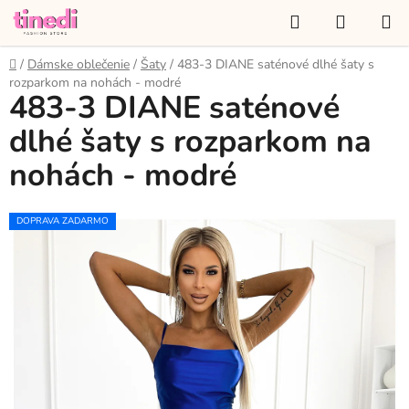
Prejsť
Hľadať
NÁKUP
na
KOŠÍK
obsah
Domov
/
Dámske oblečenie
/
Šaty
/
483-3 DIANE saténové dlhé šaty s
rozparkom na nohách - modré
483-3 DIANE saténové
dlhé šaty s rozparkom na
nohách - modré
DOPRAVA ZADARMO