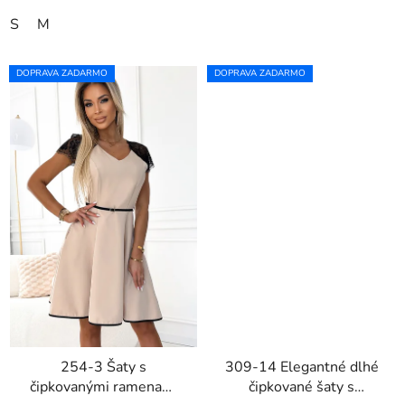
S
M
DOPRAVA ZADARMO
DOPRAVA ZADARMO
254-3 Šaty s
309-14 Elegantné dlhé
čipkovanými ramenami
čipkované šaty s