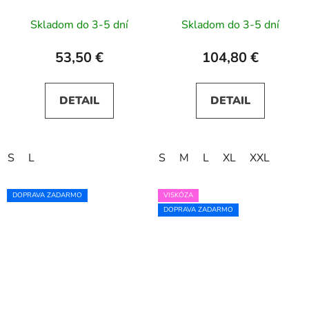
SILVIA - béžové
výstrihom AMBER -
čokoládové
Skladom do 3-5 dní
Skladom do 3-5 dní
53,50 €
104,80 €
DETAIL
DETAIL
S
L
S
M
L
XL
XXL
DOPRAVA ZADARMO
VISKÓZA
DOPRAVA ZADARMO