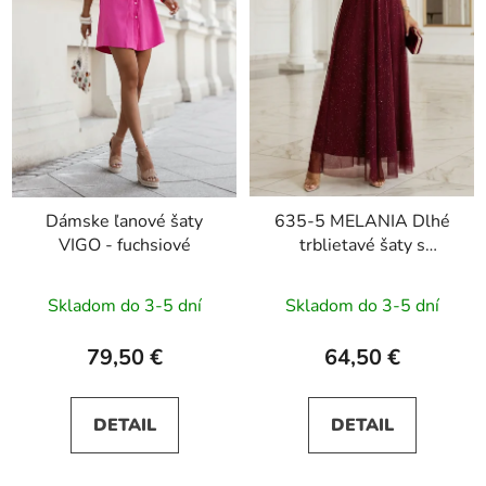
Dámske ľanové šaty
635-5 MELANIA Dlhé
VIGO - fuchsiové
trblietavé šaty s
výstrihom a krátkymi
rukávmi - vínové
Skladom do 3-5 dní
Skladom do 3-5 dní
79,50 €
64,50 €
DETAIL
DETAIL