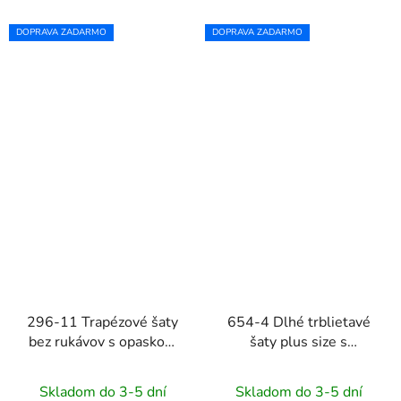
DOPRAVA ZADARMO
DOPRAVA ZADARMO
296-11 Trapézové šaty
654-4 Dlhé trblietavé
bez rukávov s opaskom
šaty plus size s
VICTORIA - modrý vzor
okrúhlym výstrihom a
priesvitnými rukávmi -
Skladom do 3-5 dní
Skladom do 3-5 dní