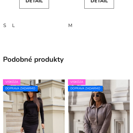
DETAIL
DETAIL
S
L
M
Podobné produkty
VISKÓZA
VISKÓZA
DOPRAVA ZADARMO
DOPRAVA ZADARMO