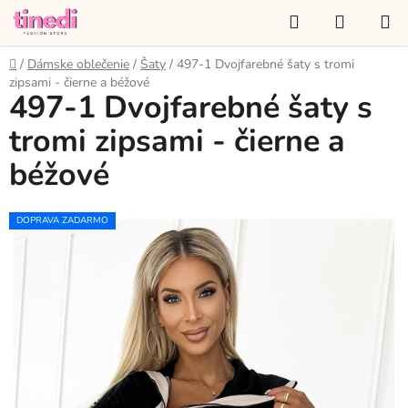
Prejsť
Hľadať
NÁKUP
na
KOŠÍK
obsah
Domov
/
Dámske oblečenie
/
Šaty
/
497-1 Dvojfarebné šaty s tromi
zipsami - čierne a béžové
497-1 Dvojfarebné šaty s
tromi zipsami - čierne a
béžové
DOPRAVA ZADARMO