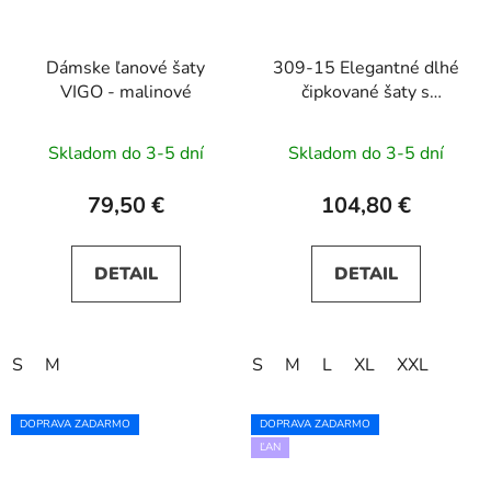
Dámske ľanové šaty
309-15 Elegantné dlhé
VIGO - malinové
čipkované šaty s
výstrihom AMBER -
svetlomodré
Skladom do 3-5 dní
Skladom do 3-5 dní
79,50 €
104,80 €
DETAIL
DETAIL
S
M
S
M
L
XL
XXL
DOPRAVA ZADARMO
DOPRAVA ZADARMO
ĽAN