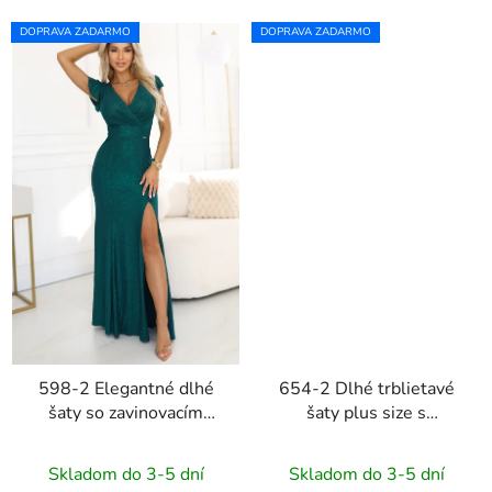
DOPRAVA ZADARMO
DOPRAVA ZADARMO
598-2 Elegantné dlhé
654-2 Dlhé trblietavé
šaty so zavinovacím
šaty plus size s
výstrihom IRINA -
okrúhlym výstrihom a
zelené s trblietkami
priesvitnými rukávmi -
Skladom do 3-5 dní
Skladom do 3-5 dní
béžové