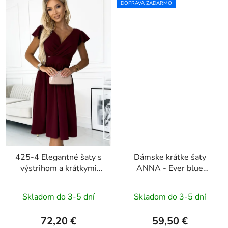
DOPRAVA ZADARMO
425-4 Elegantné šaty s
Dámske krátke šaty
výstrihom a krátkymi
ANNA - Ever blue
rukávmi MATILDE -
flowers
bordové
Skladom do 3-5 dní
Skladom do 3-5 dní
72,20 €
59,50 €