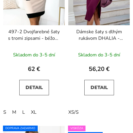
497-2 Dvojfarebné šaty
Dámske šaty s dlhým
s tromi zipsami - béžové
rukávom DHALIA -
a čierne
Bordo
Skladom do 3-5 dní
Skladom do 3-5 dní
62 €
56,20 €
DETAIL
DETAIL
S
M
L
XL
XS/S
DOPRAVA ZADARMO
VISKÓZA