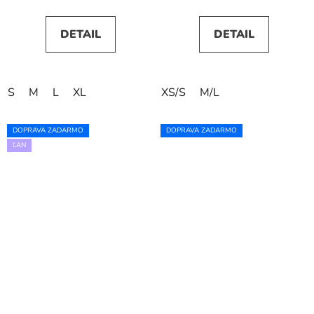
DETAIL
DETAIL
S
M
L
XL
XS/S
M/L
DOPRAVA ZADARMO
DOPRAVA ZADARMO
ĽAN