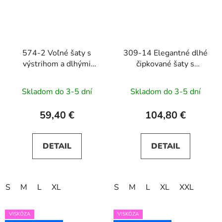
574-2 Voľné šaty s
309-14 Elegantné dlhé
výstrihom a dlhými
čipkované šaty s
rukávmi IVANA -
výstrihom AMBER -
čokoládová hnedá
čokoládové
Skladom do 3-5 dní
Skladom do 3-5 dní
59,40 €
104,80 €
DETAIL
DETAIL
S
M
L
XL
S
M
L
XL
XXL
VISKÓZA
VISKÓZA