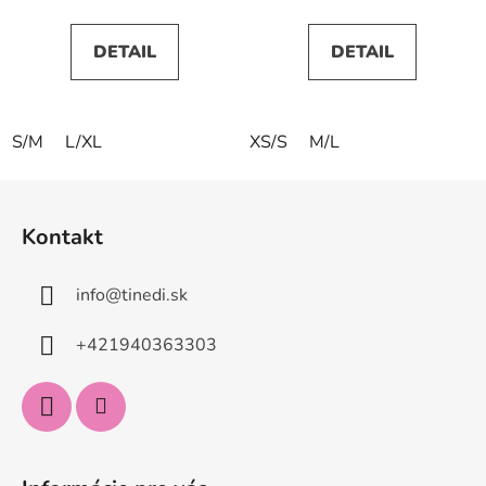
DETAIL
DETAIL
S/M
L/XL
XS/S
M/L
Z
á
Kontakt
p
ä
info
@
tinedi.sk
t
i
+421940363303
e