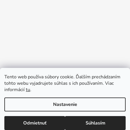
Tento web používa súbory cookie. Ďalším prechádzaním
tohto webu vyjadrujete súhlas s ich používaním. Viac
informácií
tu
.
Sledovať na Instagrame
Nastavenie
Vytvoril Shoptet
Odmietnuť
Súhlasím
Copyright 2026
Tinedi
. Všetky práva vyhradené.
Upraviť