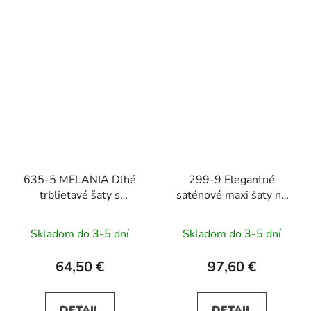
635-5 MELANIA Dlhé
299-9 Elegantné
trblietavé šaty s
saténové maxi šaty na
výstrihom a krátkymi
ramienka CHIARA -
rukávmi - vínové
zelené
Skladom do 3-5 dní
Skladom do 3-5 dní
64,50 €
97,60 €
DETAIL
DETAIL