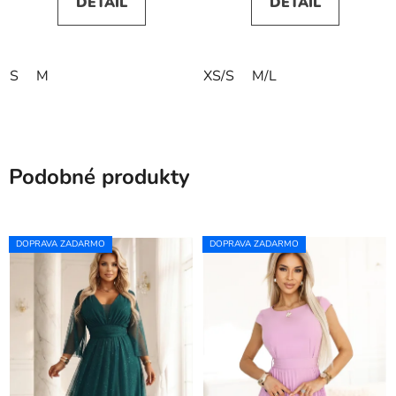
DETAIL
DETAIL
S
M
XS/S
M/L
Podobné produkty
DOPRAVA ZADARMO
DOPRAVA ZADARMO