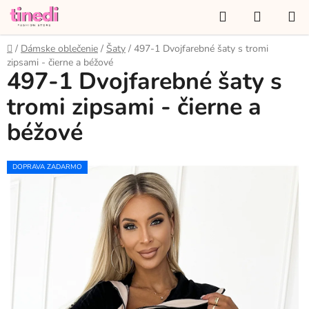
Prejsť
Hľadať
NÁKUP
na
KOŠÍK
obsah
Domov
/
Dámske oblečenie
/
Šaty
/
497-1 Dvojfarebné šaty s tromi
zipsami - čierne a béžové
497-1 Dvojfarebné šaty s
tromi zipsami - čierne a
béžové
DOPRAVA ZADARMO