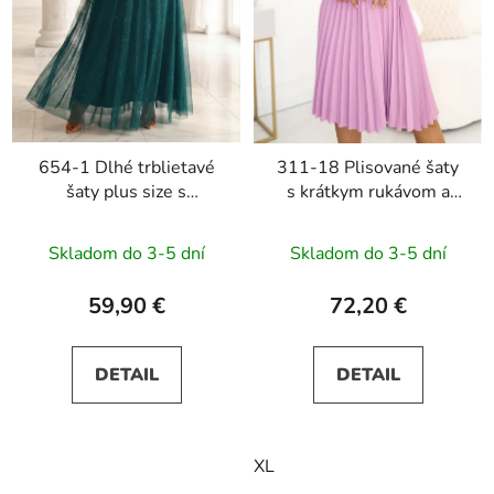
654-1 Dlhé trblietavé
311-18 Plisované šaty
šaty plus size s
s krátkym rukávom a
okrúhlym výstrihom a
opaskom LILA - ružové
priesvitnými rukávmi -
Skladom do 3-5 dní
Skladom do 3-5 dní
zelené
59,90 €
72,20 €
DETAIL
DETAIL
XL