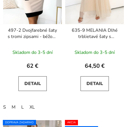
497-2 Dvojfarebné šaty
635-9 MELANIA Dlhé
s tromi zipsami - béžové
trblietavé šaty s
a čierne
výstrihom a krátkymi
rukávmi - béžové
Skladom do 3-5 dní
Skladom do 3-5 dní
62 €
64,50 €
DETAIL
DETAIL
S
M
L
XL
DOPRAVA ZADARMO
AKCIA