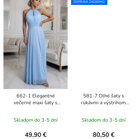
DOPRAVA ZADARMO
662-1 Elegantné
581-7 Dlhé šaty s
večerné maxi šaty s
rukávmi a výstrihom
tylom a viazaním v páse
JENNIFER - čierne
- svetlomodré
Skladom do 3-5 dní
Skladom do 3-5 dní
49,90 €
80,50 €