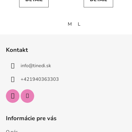
M
L
Z
á
Kontakt
p
ä
info
@
tinedi.sk
t
i
+421940363303
e
Informácie pre vás