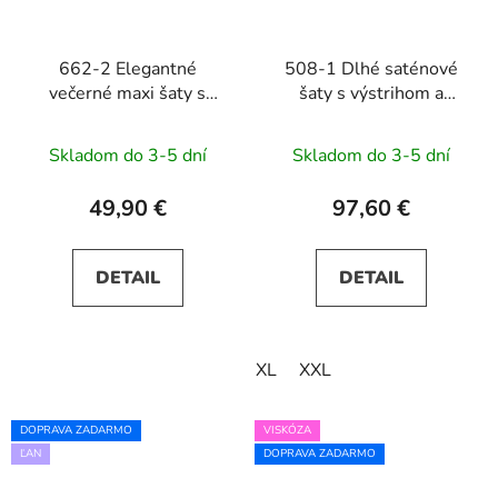
662-2 Elegantné
508-1 Dlhé saténové
večerné maxi šaty s
šaty s výstrihom a
tylom a viazaním v páse
mašľou CINDY -
- čierne
tmavomodré
Skladom do 3-5 dní
Skladom do 3-5 dní
49,90 €
97,60 €
DETAIL
DETAIL
XL
XXL
DOPRAVA ZADARMO
VISKÓZA
ĽAN
DOPRAVA ZADARMO