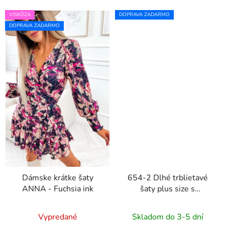
VISKÓZA
DOPRAVA ZADARMO
DOPRAVA ZADARMO
Dámske krátke šaty
654-2 Dlhé trblietavé
ANNA - Fuchsia ink
šaty plus size s
okrúhlym výstrihom a
priesvitnými rukávmi -
Vypredané
Skladom do 3-5 dní
béžové