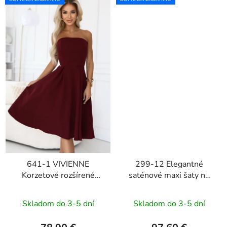
641-1 VIVIENNE
299-12 Elegantné
Korzetové rozšírené
saténové maxi šaty na
midi šaty - vínové
ramienka CHIARA -
tmavomodré
Skladom do 3-5 dní
Skladom do 3-5 dní