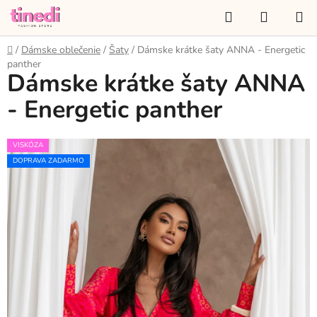
Prejsť
Hľadať
NÁKUP
na
KOŠÍK
obsah
Domov
/
Dámske oblečenie
/
Šaty
/
Dámske krátke šaty ANNA - Energetic
panther
Dámske krátke šaty ANNA
- Energetic panther
VISKÓZA
DOPRAVA ZADARMO