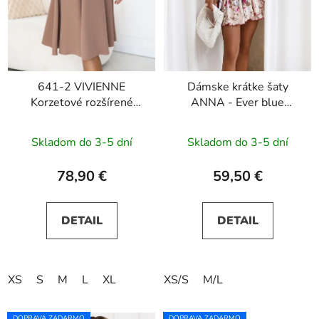
641-2 VIVIENNE
Dámske krátke šaty
Korzetové rozšírené
ANNA - Ever blue
midi šaty - béžové
flowers
Skladom do 3-5 dní
Skladom do 3-5 dní
78,90 €
59,50 €
DETAIL
DETAIL
XS
S
M
L
XL
XS/S
M/L
DOPRAVA ZADARMO
DOPRAVA ZADARMO