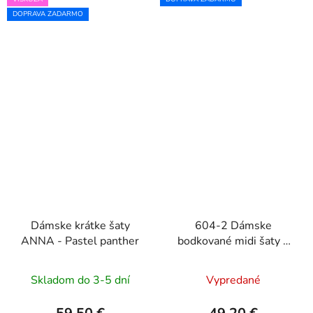
DOPRAVA ZADARMO
Dámske krátke šaty
604-2 Dámske
ANNA - Pastel panther
bodkované midi šaty s
výstrihom a ozdobným
opaskom - biele
Skladom do 3-5 dní
Vypredané