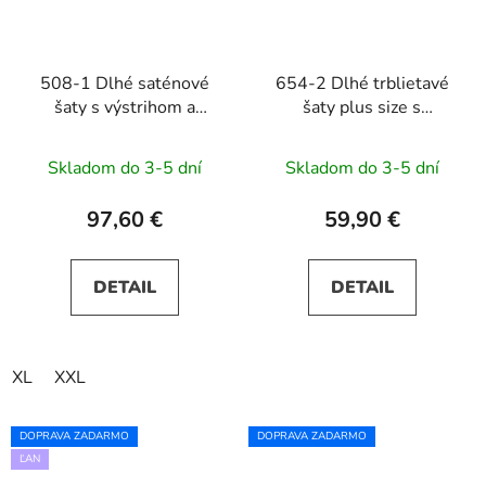
508-1 Dlhé saténové
654-2 Dlhé trblietavé
šaty s výstrihom a
šaty plus size s
mašľou CINDY -
okrúhlym výstrihom a
tmavomodré
priesvitnými rukávmi -
Skladom do 3-5 dní
Skladom do 3-5 dní
béžové
97,60 €
59,90 €
DETAIL
DETAIL
XL
XXL
DOPRAVA ZADARMO
DOPRAVA ZADARMO
ĽAN