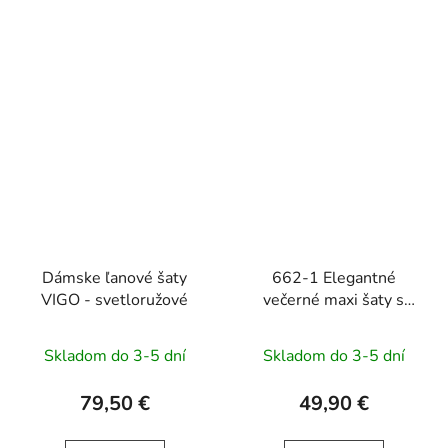
Dámske ľanové šaty
662-1 Elegantné
VIGO - svetloružové
večerné maxi šaty s
tylom a viazaním v páse
- svetlomodré
Skladom do 3-5 dní
Skladom do 3-5 dní
79,50 €
49,90 €