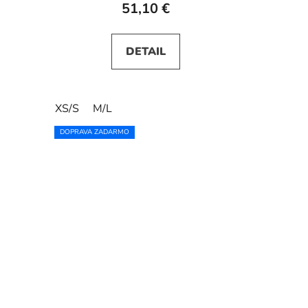
51,10 €
DETAIL
XS/S
M/L
DOPRAVA ZADARMO