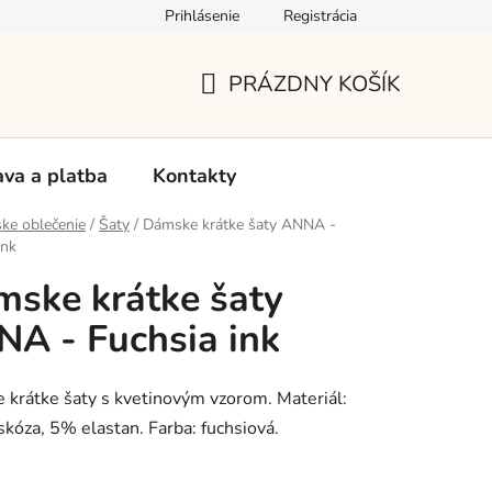
Prihlásenie
Registrácia
Používanie súborov Cookies
Reklamačný poriadok
Vrá
PRÁZDNY KOŠÍK
NÁKUPNÝ
KOŠÍK
va a platba
Kontakty
ke oblečenie
/
Šaty
/
Dámske krátke šaty ANNA -
ink
ske krátke šaty
A - Fuchsia ink
krátke šaty s kvetinovým vzorom. Materiál:
kóza, 5% elastan. Farba: fuchsiová.
: