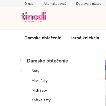
Prejsť
O nás
Ako nakupovať
Doprava a platba
na
obsah
Dámske oblečenie
Jarná kolekcia
B
K
Preskočiť
Dámske oblečenie
a
kategórie
o
t
č
Šaty
e
n
g
Maxi šaty
ý
ó
p
r
Midi šaty
i
a
e
n
Krátke šaty