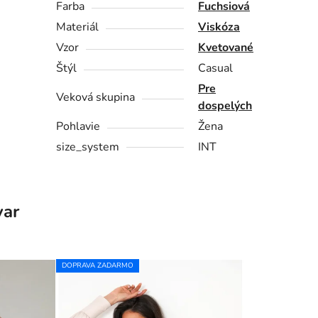
Farba
Fuchsiová
Materiál
Viskóza
Vzor
Kvetované
Štýl
Casual
Pre
Veková skupina
dospelých
Pohlavie
Žena
size_system
INT
var
DOPRAVA ZADARMO