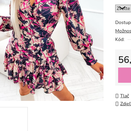
Dostup
Možnos
Kód:
56
Jedno
Tlač
Zdieľ