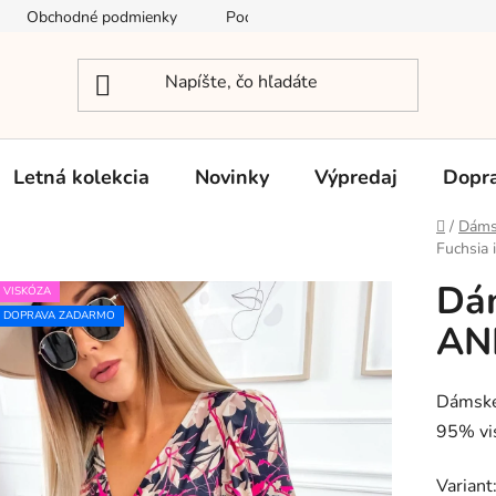
Obchodné podmienky
Podmienky ochrany osobných údajov
Letná kolekcia
Novinky
Výpredaj
Dopra
Domov
/
Dáms
Fuchsia 
Dám
VISKÓZA
DOPRAVA ZADARMO
ANN
Dámske 
95% vis
Variant