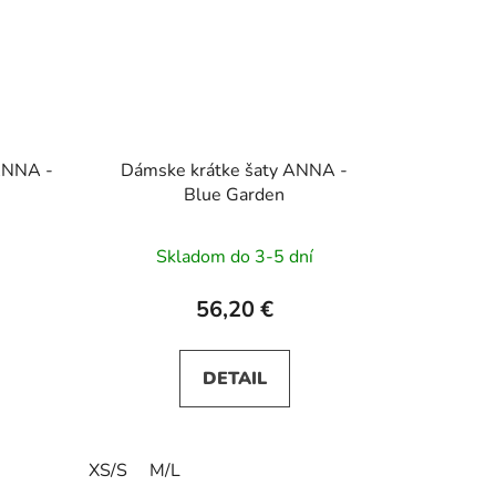
ANNA -
Dámske krátke šaty ANNA -
Blue Garden
Skladom do 3-5 dní
56,20 €
DETAIL
XS/S
M/L