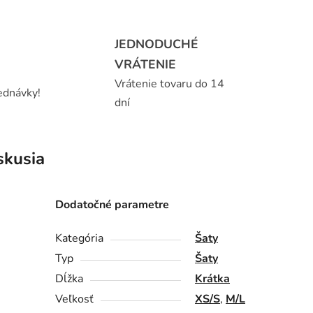
JEDNODUCHÉ
VRÁTENIE
Vrátenie tovaru do 14
ednávky!
dní
skusia
Dodatočné parametre
Kategória
Šaty
Typ
Šaty
Dĺžka
Krátka
Veľkosť
XS/S
,
M/L