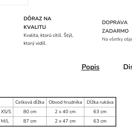
DÔRAZ NA
DOPRAVA
KVALITU
ZADARMO
Kvalita, ktorú cítiš. Štýl,
Na všetky obj
ktorý vidíš.
Popis
Di
Celková dĺžka
Obvod hrudníka
Dĺžka rukáva
XS/S
80 cm
2 x 40 cm
63 cm
M/L
87 cm
2 x 47 cm
63 cm