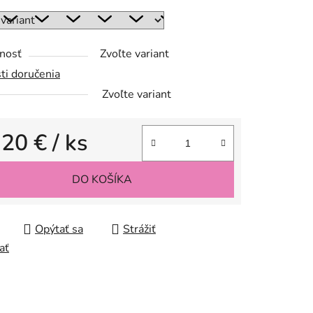
nosť
Zvoľte variant
ti doručenia
Zvoľte variant
,20 €
/ ks
tková cena:
DO KOŠÍKA
Opýtať sa
Strážiť
ať