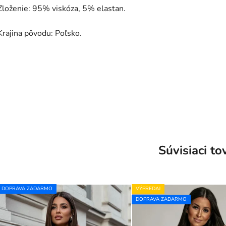
Zloženie: 95% viskóza, 5% elastan.
Krajina pôvodu: Poľsko.
Súvisiaci to
DOPRAVA ZADARMO
VÝPREDAJ
DOPRAVA ZADARMO