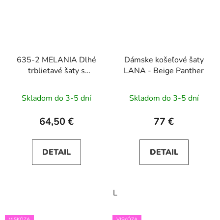
635-2 MELANIA Dlhé
Dámske košeľové šaty
trblietavé šaty s
LANA - Beige Panther
výstrihom a krátkymi
rukávmi - čierne
Skladom do 3-5 dní
Skladom do 3-5 dní
64,50 €
77 €
DETAIL
DETAIL
L
VISKÓZA
VISKÓZA