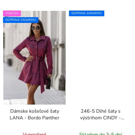
VISKÓZA
DOPRAVA ZADARMO
DOPRAVA ZADARMO
Dámske košeľové šaty
246-5 Dlhé šaty s
LANA - Bordo Panther
výstrihom CINDY -
zelené
Vypredané
Skladom do 3-5 dní