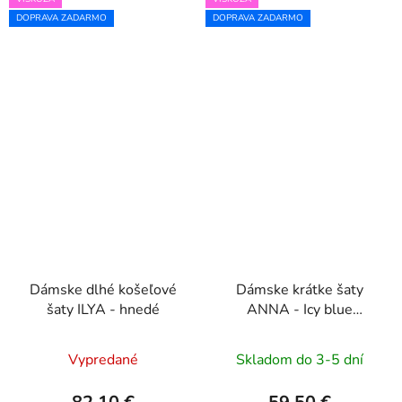
DOPRAVA ZADARMO
DOPRAVA ZADARMO
Dámske dlhé košeľové
Dámske krátke šaty
šaty ILYA - hnedé
ANNA - Icy blue
flowers
Vypredané
Skladom do 3-5 dní