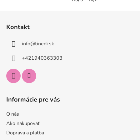
Z
á
Kontakt
p
ä
info
@
tinedi.sk
t
i
+421940363303
e
Informácie pre vás
O nás
Ako nakupovať
Doprava a platba