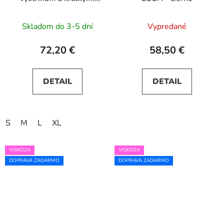
rukávmi MATILDE -
bordové
Skladom do 3-5 dní
Vypredané
72,20 €
58,50 €
DETAIL
DETAIL
S
M
L
XL
VISKÓZA
VISKÓZA
DOPRAVA ZADARMO
DOPRAVA ZADARMO