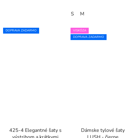
S
M
DOPRAVA ZADARMO
VISKÓZA
DOPRAVA ZADARMO
425-4 Elegantné šaty s
Dámske tylové šaty
výstrihom a krátkymi
LUSH - čierne