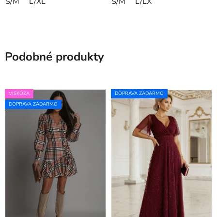
S/M
L/XL
S/M
L/LX
Podobné produkty
VISKÓZA
DOPRAVA ZADARMO
DOPRAVA ZADARMO