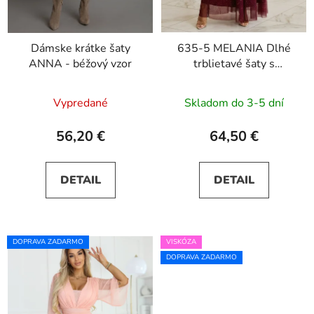
Dámske krátke šaty
635-5 MELANIA Dlhé
ANNA - béžový vzor
trblietavé šaty s
výstrihom a krátkymi
rukávmi - vínové
Vypredané
Skladom do 3-5 dní
56,20 €
64,50 €
DETAIL
DETAIL
DOPRAVA ZADARMO
VISKÓZA
DOPRAVA ZADARMO