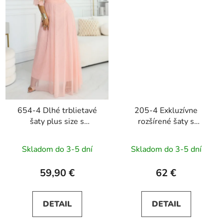
654-4 Dlhé trblietavé
205-4 Exkluzívne
šaty plus size s
rozšírené šaty s
okrúhlym výstrihom a
čipkovým výstrihom
priesvitnými rukávmi -
LAURA - zelené
Skladom do 3-5 dní
Skladom do 3-5 dní
broskyňové
59,90 €
62 €
DETAIL
DETAIL