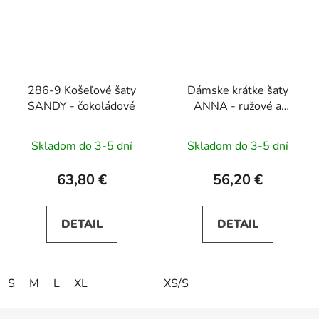
286-9 Košeľové šaty
Dámske krátke šaty
SANDY - čokoládové
ANNA - ružové a
béžové kvety
Skladom do 3-5 dní
Skladom do 3-5 dní
63,80 €
56,20 €
DETAIL
DETAIL
S
M
L
XL
XS/S
Z