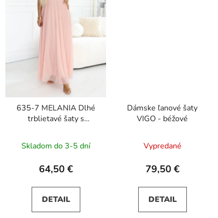
635-7 MELANIA Dlhé
Dámske ľanové šaty
trblietavé šaty s
VIGO - béžové
výstrihom a krátkymi
rukávmi - broskyňové
Skladom do 3-5 dní
Vypredané
64,50 €
79,50 €
DETAIL
DETAIL