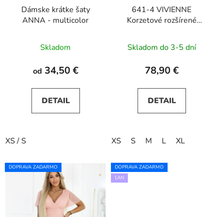
Dámske krátke šaty
641-4 VIVIENNE
ANNA - multicolor
Korzetové rozšírené
midi šaty - svetlo
béžové
Skladom
Skladom do 3-5 dní
34,50 €
78,90 €
od
DETAIL
DETAIL
XS / S
XS
S
M
L
XL
DOPRAVA ZADARMO
DOPRAVA ZADARMO
ĽAN