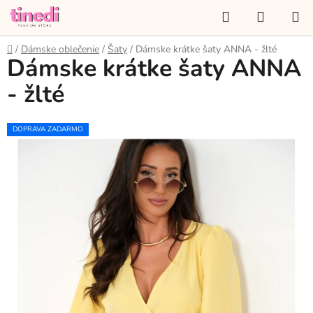
Prejsť
Hľadať
NÁKUP
na
KOŠÍK
obsah
Domov
/
Dámske oblečenie
/
Šaty
/
Dámske krátke šaty ANNA - žlté
Dámske krátke šaty ANNA
- žlté
DOPRAVA ZADARMO