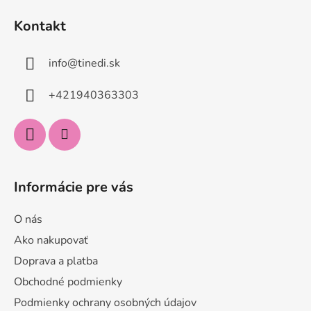
á
Kontakt
p
ä
info
@
tinedi.sk
t
i
+421940363303
e
Informácie pre vás
O nás
Ako nakupovať
Doprava a platba
Obchodné podmienky
Podmienky ochrany osobných údajov