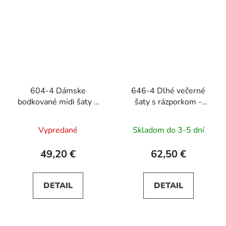
604-4 Dámske
646-4 Dlhé večerné
bodkované midi šaty s
šaty s rázporkom -
výstrihom a ozdobným
čierne
opaskom - tmavomodré
Vypredané
Skladom do 3-5 dní
49,20 €
62,50 €
DETAIL
DETAIL