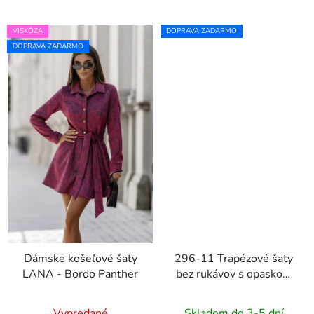
VISKÓZA
DOPRAVA ZADARMO
DOPRAVA ZADARMO
Dámske košeľové šaty
296-11 Trapézové šaty
LANA - Bordo Panther
bez rukávov s opaskom
VICTORIA - modrý vzor
Vypredané
Skladom do 3-5 dní