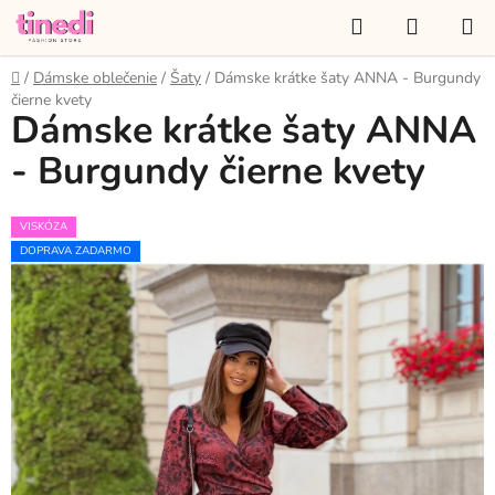
Prejsť
Hľadať
NÁKUP
na
KOŠÍK
obsah
Domov
/
Dámske oblečenie
/
Šaty
/
Dámske krátke šaty ANNA - Burgundy
čierne kvety
Dámske krátke šaty ANNA
- Burgundy čierne kvety
VISKÓZA
DOPRAVA ZADARMO