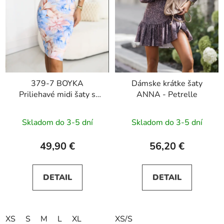
379-7 BOYKA
Dámske krátke šaty
Priliehavé midi šaty s
ANNA - Petrelle
výstrihom - modro
béžové kvety
Skladom do 3-5 dní
Skladom do 3-5 dní
49,90 €
56,20 €
DETAIL
DETAIL
XS
S
M
L
XL
XS/S