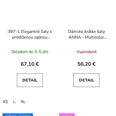
397-1 Elegantné šaty s
Dámske krátke šaty
predlženou zadnou
ANNA - Multicolor
časťou - červené
Flowers
Skladom do 3-5 dní
Vypredané
67,10 €
56,20 €
DETAIL
DETAIL
XS
L
XL
DOPRAVA ZADARMO
VISKÓZA