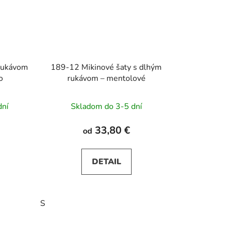
rukávom
189-12 Mikinové šaty s dlhým
o
rukávom – mentolové
dní
Skladom do 3-5 dní
33,80 €
od
DETAIL
S