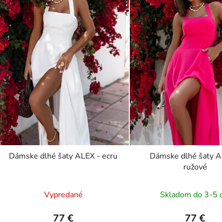
Dámske dlhé šaty ALEX - ecru
Dámske dlhé šaty A
ružové
Vypredané
Skladom do 3-5 
77 €
77 €