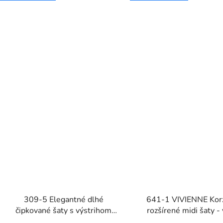
309-5 Elegantné dlhé
641-1 VIVIENNE Kor
čipkované šaty s výstrihom
rozšírené midi šaty -
AMBER - zelené