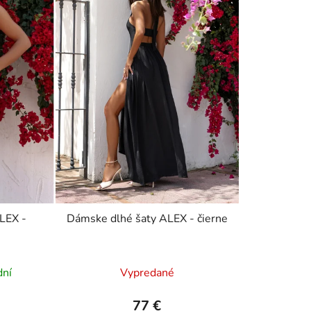
LEX -
Dámske dlhé šaty ALEX - čierne
dní
Vypredané
77 €