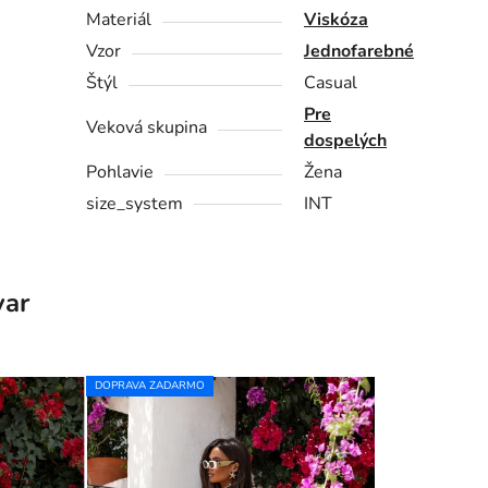
Materiál
Viskóza
Vzor
Jednofarebné
Štýl
Casual
Pre
Veková skupina
dospelých
Pohlavie
Žena
size_system
INT
var
DOPRAVA ZADARMO