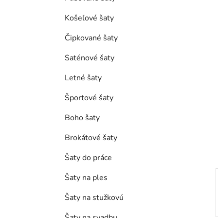
l
Košeľové šaty
Čipkované šaty
Saténové šaty
Letné šaty
Športové šaty
Boho šaty
Brokátové šaty
Šaty do práce
Šaty na ples
Šaty na stužkovú
Šaty na svadbu