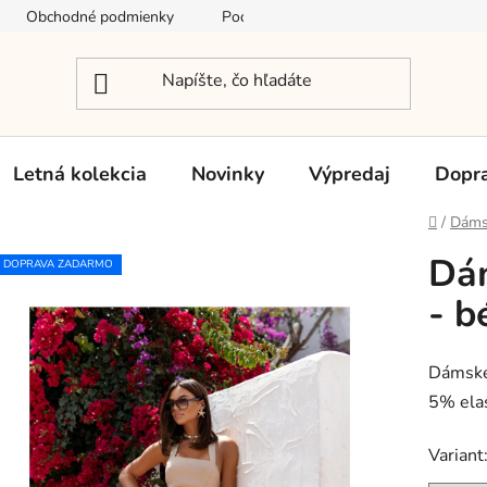
Obchodné podmienky
Podmienky ochrany osobných údajov
Letná kolekcia
Novinky
Výpredaj
Dopra
Domov
/
Dáms
Dám
DOPRAVA ZADARMO
- b
Dámske 
5% elas
Variant