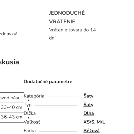
JEDNODUCHÉ
VRÁTENIE
Vrátenie tovaru do 14
ednávky!
dní
skusia
Dodatočné parametre
Kategória
Šaty
bvod pásu
Typ
Šaty
x 33-40 cm
Dĺžka
Dlhá
x 36-43 cm
Veľkosť
XS/S
,
M/L
Farba
Béžová