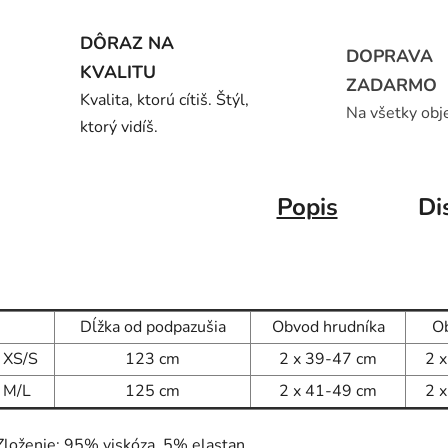
DÔRAZ NA
DOPRAVA
KVALITU
ZADARMO
Kvalita, ktorú cítiš. Štýl,
Na všetky obj
ktorý vidíš.
Popis
Di
Dĺžka od podpazušia
Obvod hrudníka
O
XS/S
123 cm
2 x 39-47 cm
2 
M/L
125 cm
2 x 41-49 cm
2 
Zloženie: 95% viskóza, 5% elastan.