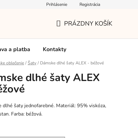
Prihlásenie
Registrácia
Používanie súborov Cookies
Reklamačný poriadok
Vrá
PRÁZDNY KOŠÍK
NÁKUPNÝ
KOŠÍK
va a platba
Kontakty
ke oblečenie
/
Šaty
/
Dámske dlhé šaty ALEX - béžové
ske dlhé šaty ALEX
éžové
dlhé šaty jednofarebné. Materiál: 95% viskóza,
tan. Farba: béžová.
: