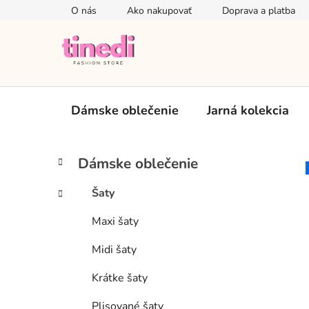
Prejsť
O nás
Ako nakupovať
Doprava a platba
na
obsah
Dámske oblečenie
Jarná kolekcia
B
K
Preskočiť
Dámske oblečenie
a
kategórie
o
t
č
Šaty
e
n
g
Maxi šaty
ý
ó
p
r
Midi šaty
i
a
e
n
Krátke šaty
e
Plisované šaty