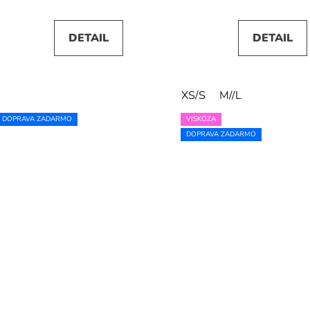
DETAIL
DETAIL
XS/S
M//L
DOPRAVA ZADARMO
VISKÓZA
DOPRAVA ZADARMO