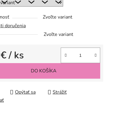
nosť
Zvoľte variant
ti doručenia
Zvoľte variant
 €
/ ks
tková cena:
DO KOŠÍKA
Opýtať sa
Strážiť
ať