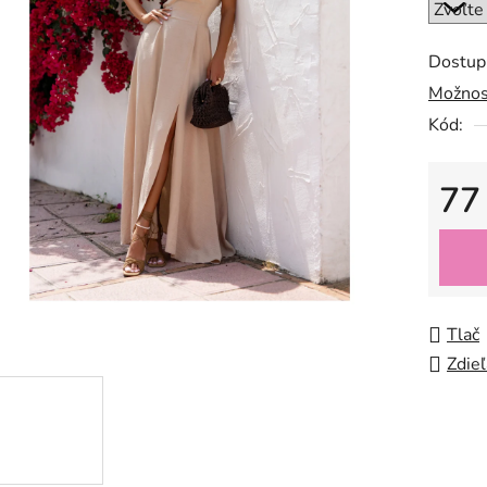
Dostup
Možnos
Kód:
77
Jedno
Tlač
Zdieľ