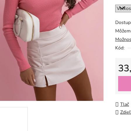
Dostup
Môžeme
Možnos
Kód:
33
Jedno
Tlač
Zdieľ