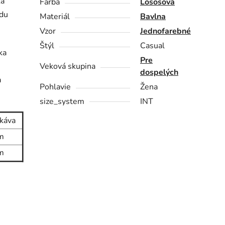
ka
Farba
Lososová
odu
Materiál
Bavlna
Vzor
Jednofarebné
Štýl
Casual
ka
Pre
Veková skupina
dospelých
a
Pohlavie
Žena
size_system
INT
ukáva
m
m