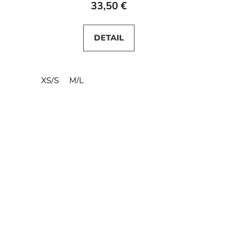
33,50 €
DETAIL
XS/S
M/L