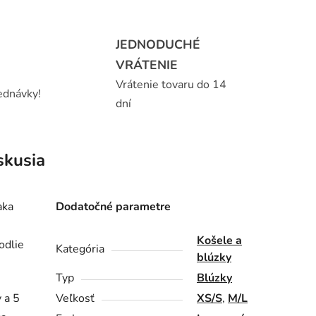
JEDNODUCHÉ
VRÁTENIE
Vrátenie tovaru do 14
ednávky!
dní
skusia
aka
Dodatočné parametre
Košele a
odlie
Kategória
blúzky
Typ
Blúzky
 a 5
Veľkosť
XS/S
,
M/L