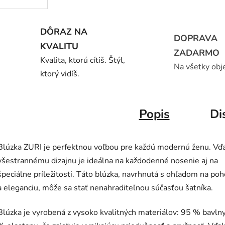
DÔRAZ NA
DOPRAVA
KVALITU
ZADARMO
Kvalita, ktorú cítiš. Štýl,
Na všetky obj
ktorý vidíš.
Popis
Di
Blúzka ZURI je perfektnou voľbou pre každú modernú ženu. Vď
všestrannému dizajnu je ideálna na každodenné nosenie aj na
špeciálne príležitosti. Táto blúzka, navrhnutá s ohľadom na poh
a eleganciu, môže sa stať nenahraditeľnou súčasťou šatníka.
Blúzka je vyrobená z vysoko kvalitných materiálov: 95 % bavlny