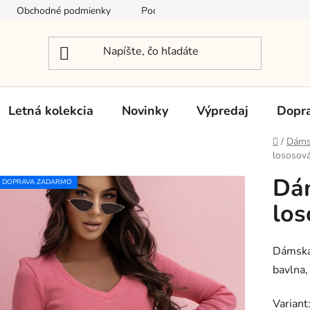
Obchodné podmienky
Podmienky ochrany osobných údajov
Letná kolekcia
Novinky
Výpredaj
Dopra
Domov
/
Dáms
lososov
Dám
DOPRAVA ZADARMO
los
Dámska
bavlna,
Variant