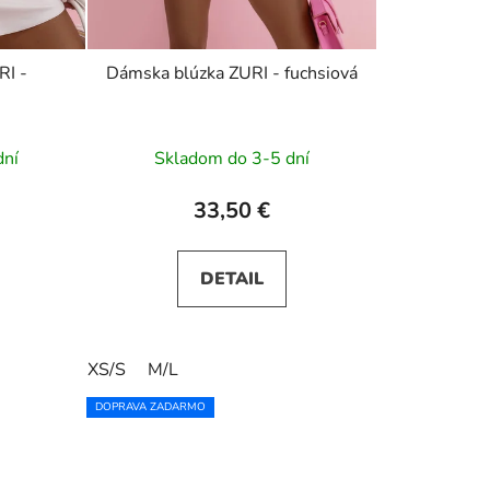
RI -
Dámska blúzka ZURI - fuchsiová
dní
Skladom do 3-5 dní
33,50 €
DETAIL
XS/S
M/L
DOPRAVA ZADARMO