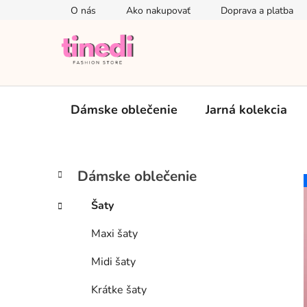
Prejsť
O nás
Ako nakupovať
Doprava a platba
na
obsah
Dámske oblečenie
Jarná kolekcia
B
K
Preskočiť
Dámske oblečenie
a
kategórie
o
t
č
Šaty
e
n
g
Maxi šaty
ý
ó
p
r
Midi šaty
i
a
e
n
Krátke šaty