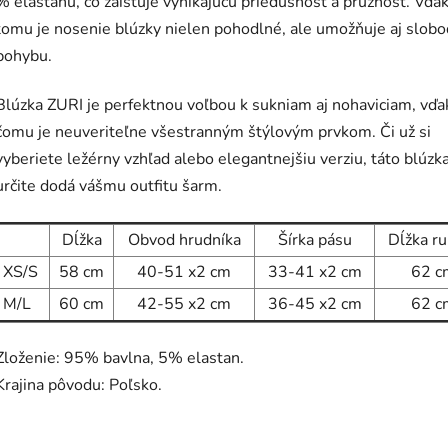
% elastanu, čo zaisťuje vynikajúcu priedušnosť a pružnosť. Vďa
tomu je nosenie blúzky nielen pohodlné, ale umožňuje aj slob
pohybu.
Blúzka ZURI je perfektnou voľbou k sukniam aj nohaviciam, vďa
čomu je neuveriteľne všestranným štýlovým prvkom. Či už si
vyberiete ležérny vzhľad alebo elegantnejšiu verziu, táto blúzk
určite dodá vášmu outfitu šarm.
Dĺžka
Obvod hrudníka
Šírka pásu
Dĺžka r
XS/S
58
cm
40-51 x2 cm
33-41
x2 cm
62
c
M/L
60
cm
42-55
x2 cm
36-45
x2 cm
62
c
Zloženie: 95% bavlna, 5% elastan.
Krajina pôvodu: Poľsko.