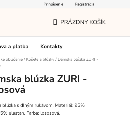
Prihlásenie
Registrácia
Používanie súborov Cookies
Reklamačný poriadok
Vrá
PRÁZDNY KOŠÍK
NÁKUPNÝ
KOŠÍK
va a platba
Kontakty
ke oblečenie
/
Košele a blúzky
/
Dámska blúzka ZURI -
á
ska blúzka ZURI -
osová
 blúzka s dlhým rukávom. Materiál: 95%
 5% elastan. Farba: lososová.
: