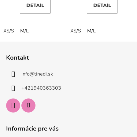
DETAIL
DETAIL
XS/S
M/L
XS/S
M/L
Z
á
Kontakt
p
ä
info
@
tinedi.sk
t
i
+421940363303
e
Informácie pre vás