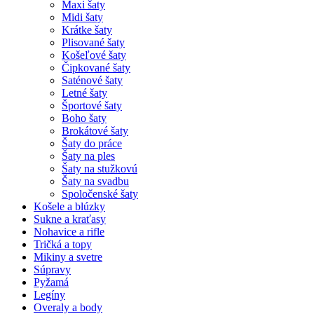
Maxi šaty
Midi šaty
Krátke šaty
Plisované šaty
Košeľové šaty
Čipkované šaty
Saténové šaty
Letné šaty
Športové šaty
Boho šaty
Brokátové šaty
Šaty do práce
Šaty na ples
Šaty na stužkovú
Šaty na svadbu
Spoločenské šaty
Košele a blúzky
Sukne a kraťasy
Nohavice a rifle
Tričká a topy
Mikiny a svetre
Súpravy
Pyžamá
Legíny
Overaly a body