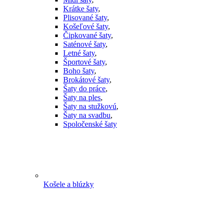
Krátke šaty
,
Plisované šaty
,
Košeľové šaty
,
Čipkované šaty
,
Saténové šaty
,
Letné šaty
,
Športové šaty
,
Boho šaty
,
Brokátové šaty
,
Šaty do práce
,
Šaty na ples
,
Šaty na stužkovú
,
Šaty na svadbu
,
Spoločenské šaty
Košele a blúzky