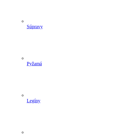
Súpravy
Pyžamá
Legíny