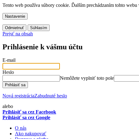
Tento web používa súbory cookie. Ďalším prechádzaním tohto webu vy
Nastavenie
Odmietnuť
Súhlasím
Prejsť na obsah
Prihlásenie k vášmu účtu
E-mail
Heslo
Nemôžete vyplniť toto pole
Prihlásiť sa
Nová registrácia
Zabudnuté heslo
alebo
Prihlásiť sa cez Facebook
Prihlásiť sa cez Google
O nás
Ako nakupovať