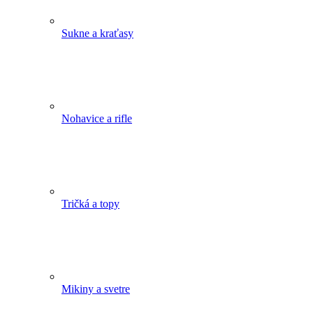
Sukne a kraťasy
Nohavice a rifle
Tričká a topy
Mikiny a svetre