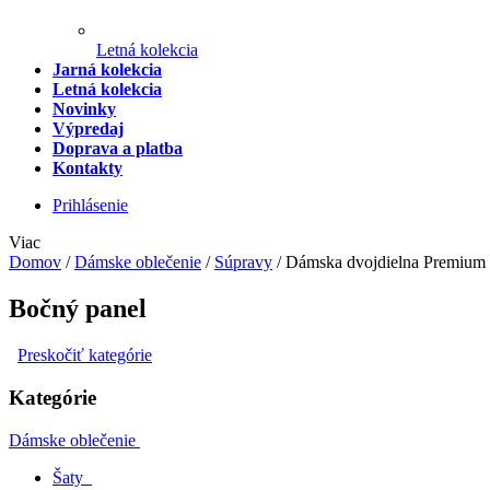
Letná kolekcia
Jarná kolekcia
Letná kolekcia
Novinky
Výpredaj
Doprava a platba
Kontakty
Prihlásenie
Viac
Domov
/
Dámske oblečenie
/
Súpravy
/
Dámska dvojdielna Premium
Bočný panel
Preskočiť kategórie
Kategórie
Dámske oblečenie
Šaty