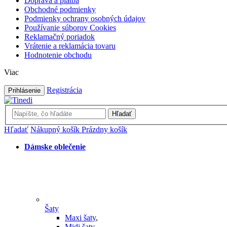
Doprava a platba
Obchodné podmienky
Podmienky ochrany osobných údajov
Používanie súborov Cookies
Reklamačný poriadok
Vrátenie a reklamácia tovaru
Hodnotenie obchodu
Viac
Registrácia
Prihlásenie
Hľadať
Hľadať
Nákupný košík
Prázdny košík
Dámske oblečenie
Šaty
Maxi šaty
,
Midi šaty
,