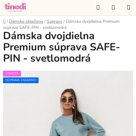
Prejsť
Hľadať
NÁKUP
na
KOŠÍK
obsah
Domov
/
Dámske oblečenie
/
Súpravy
/
Dámska dvojdielna Premium
súprava SAFE-PIN - svetlomodrá
Dámska dvojdielna
Premium súprava SAFE-
PIN - svetlomodrá
VISKÓZA
DOPRAVA ZADARMO