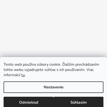
Tento web používa súbory cookie. Ďalším prechádzaním
tohto webu vyjadrujete súhlas s ich používaním. Viac
informácií
tu
.
Sledovať na Instagrame
Nastavenie
Vytvoril Shoptet
Odmietnuť
Súhlasím
Copyright 2026
Tinedi
. Všetky práva vyhradené.
Upraviť