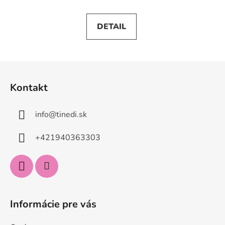
DETAIL
Z
á
Kontakt
p
ä
info
@
tinedi.sk
t
i
+421940363303
e
Informácie pre vás