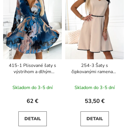
415-1 Plisované šaty s
254-3 Šaty s
výstrihom a dlhým
čipkovanými ramenami
rukávom YSABEL -
SILVIA - béžové
modrá vlna
Skladom do 3-5 dní
Skladom do 3-5 dní
62 €
53,50 €
DETAIL
DETAIL