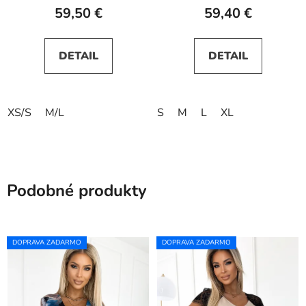
59,50 €
59,40 €
DETAIL
DETAIL
XS/S
M/L
S
M
L
XL
Podobné produkty
DOPRAVA ZADARMO
DOPRAVA ZADARMO