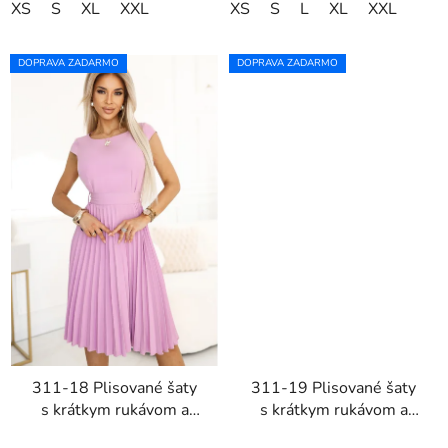
XS
S
XL
XXL
XS
S
L
XL
XXL
DOPRAVA ZADARMO
DOPRAVA ZADARMO
311-18 Plisované šaty
311-19 Plisované šaty
s krátkym rukávom a
s krátkym rukávom a
opaskom LILA - ružové
opaskom LILA -