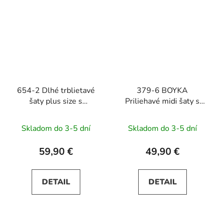
654-2 Dlhé trblietavé
379-6 BOYKA
šaty plus size s
Priliehavé midi šaty s
okrúhlym výstrihom a
výstrihom - biele s
priesvitnými rukávmi -
ružovými kvetmi
Skladom do 3-5 dní
Skladom do 3-5 dní
béžové
59,90 €
49,90 €
DETAIL
DETAIL