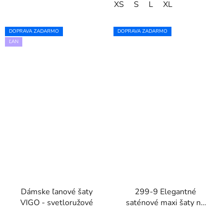
XS
S
L
XL
DOPRAVA ZADARMO
DOPRAVA ZADARMO
ĽAN
Dámske ľanové šaty
299-9 Elegantné
VIGO - svetloružové
saténové maxi šaty na
ramienka CHIARA -