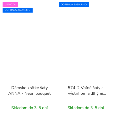
VISKÓZA
DOPRAVA ZADARMO
DOPRAVA ZADARMO
Dámske krátke šaty
574-2 Voľné šaty s
ANNA - Neon bouquet
výstrihom a dlhými
rukávmi IVANA -
čokoládová hnedá
Skladom do 3-5 dní
Skladom do 3-5 dní