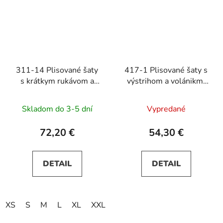
311-14 Plisované šaty
417-1 Plisované šaty s
s krátkym rukávom a
výstrihom a volánikmi
opaskom LILA - béžové
na ramenách - fuchsiové
Skladom do 3-5 dní
Vypredané
72,20 €
54,30 €
DETAIL
DETAIL
XS
S
M
L
XL
XXL