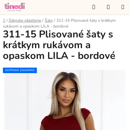
Prejsť
Hľadať
NÁKUP
na
KOŠÍK
obsah
Domov
/
Dámske oblečenie
/
Šaty
/
311-15 Plisované šaty s krátkym
rukávom a opaskom LILA - bordové
311-15 Plisované šaty s
krátkym rukávom a
opaskom LILA - bordové
DOPRAVA ZADARMO