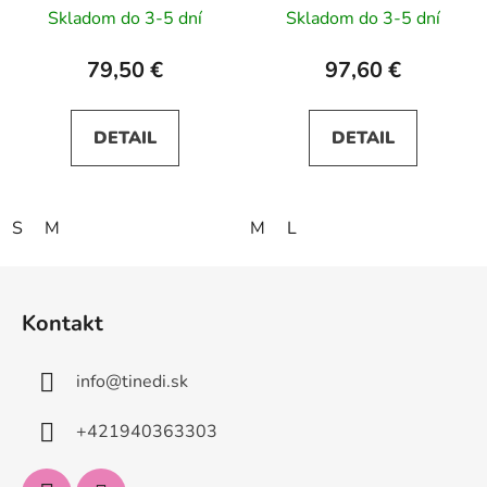
zelené
Skladom do 3-5 dní
Skladom do 3-5 dní
79,50 €
97,60 €
DETAIL
DETAIL
S
M
M
L
Z
á
Kontakt
p
ä
info
@
tinedi.sk
t
i
+421940363303
e