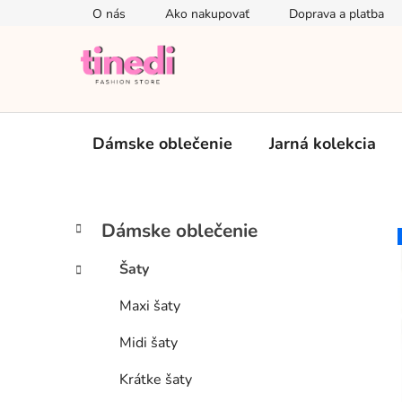
Prejsť
O nás
Ako nakupovať
Doprava a platba
na
obsah
Dámske oblečenie
Jarná kolekcia
B
K
Preskočiť
Dámske oblečenie
a
kategórie
o
t
č
Šaty
e
n
g
Maxi šaty
ý
ó
p
r
Midi šaty
i
a
e
n
Krátke šaty