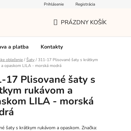
Prihlásenie
Registrácia
Používanie súborov Cookies
Reklamačný poriadok
Vrá
PRÁZDNY KOŠÍK
NÁKUPNÝ
KOŠÍK
va a platba
Kontakty
ke oblečenie
/
Šaty
/
311-17 Plisované šaty s krátkym
 a opaskom LILA - morská modrá
-17 Plisované šaty s
tkym rukávom a
skom LILA - morská
drá
né šaty s krátkym rukávom a opaskom. Značka: