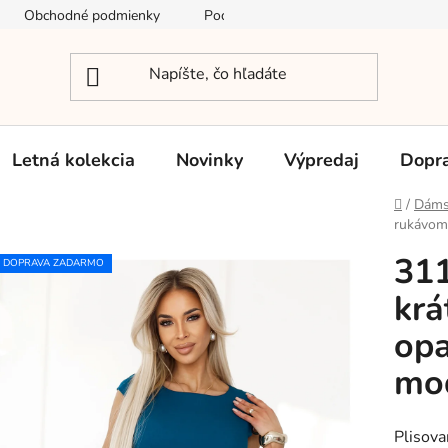
Obchodné podmienky
Podmienky ochrany osobných údajov
Letná kolekcia
Novinky
Výpredaj
Dopra
Domov
/
Dáms
rukávom
311
DOPRAVA ZADARMO
krá
opa
mo
Plisova