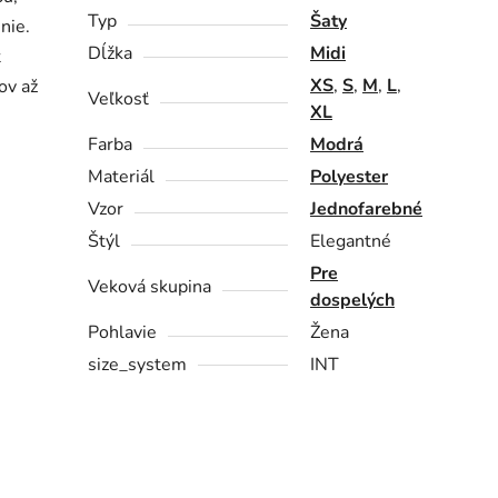
Typ
Šaty
nie.
Dĺžka
Midi
t
XS
,
S
,
M
,
L
,
ov až
Veľkosť
XL
Farba
Modrá
Materiál
Polyester
Vzor
Jednofarebné
Štýl
Elegantné
Pre
Veková skupina
dospelých
Pohlavie
Žena
size_system
INT