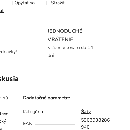
Opýtať sa
Strážiť
ať
JEDNODUCHÉ
VRÁTENIE
Vrátenie tovaru do 14
ednávky!
dní
skusia
m sú
Dodatočné parametre
Kategória
Šaty
stave
5903938286
cký
EAN
940
bu,