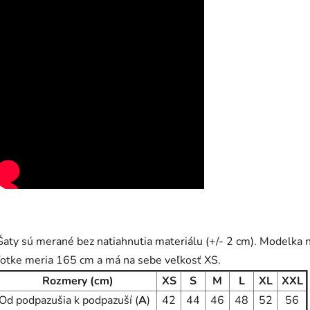
Šaty sú merané bez natiahnutia materiálu (+/- 2 cm). Modelka 
fotke meria 165 cm a má na sebe veľkosť XS.
Rozmery (cm)
XS
S
M
L
XL
XXL
Od podpazušia k podpazuší (
A
)
42
44
46
48
52
56