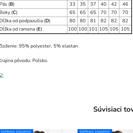
Pás (
B
)
33
35
37
40
42
46
Boky (
C
)
65
65
65
70
70
70
Dĺžka od podpazušia (
D
)
80
80
81
82
82
82
Dĺžka od ramena (
E
)
100
100
101
105
105
105
Zloženie: 95% polyester, 5% elastan.
Krajina pôvodu: Poľsko.
Súvisiaci to
DOPRAVA ZADARMO
DOPRAVA ZADARMO