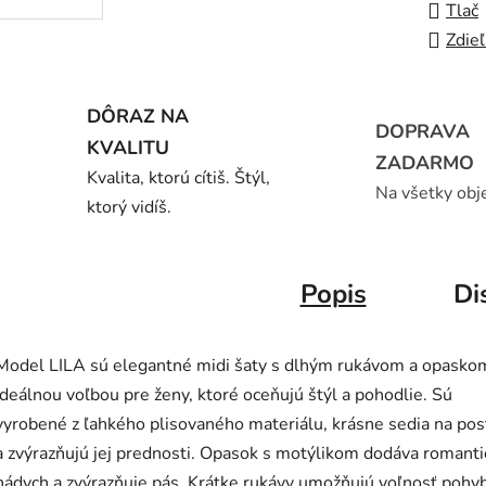
Tlač
Zdieľ
DÔRAZ NA
DOPRAVA
KVALITU
ZADARMO
Kvalita, ktorú cítiš. Štýl,
Na všetky obj
ktorý vidíš.
Popis
Di
Model LILA sú elegantné midi šaty s dlhým rukávom a opasko
ideálnou voľbou pre ženy, ktoré oceňujú štýl a pohodlie. Sú
vyrobené z ľahkého plisovaného materiálu, krásne sedia na po
a zvýrazňujú jej prednosti. Opasok s motýlikom dodáva romanti
nádych a zvýrazňuje pás. Krátke rukávy umožňujú voľnosť pohy