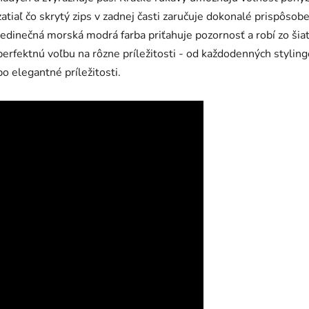
zatiaľ čo skrytý zips v zadnej časti zaručuje dokonalé prispôsobe
Jedinečná morská modrá farba priťahuje pozornosť a robí zo šia
perfektnú voľbu na rôzne príležitosti - od každodenných styling
po elegantné príležitosti.