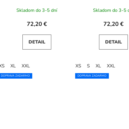
LILA - bordové
LILA - modré
Skladom do 3-5 dní
Skladom do 3-5 
72,20 €
72,20 €
DETAIL
DETAIL
XS
XL
XXL
XS
S
XL
XXL
DOPRAVA ZADARMO
DOPRAVA ZADARMO