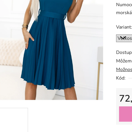
Numoco.
morská
Variant
Dostup
Môžeme
Možnos
Kód:
72
Jedno