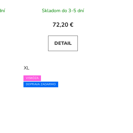
LILA - ružové
dní
Skladom do 3-5 dní
72,20 €
DETAIL
XL
VISKÓZA
DOPRAVA ZADARMO