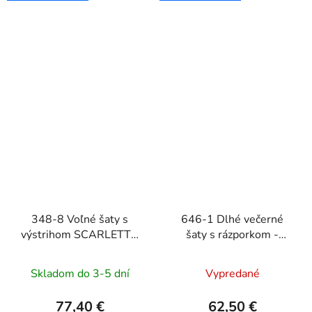
348-8 Voľné šaty s
646-1 Dlhé večerné
výstrihom SCARLETT -
šaty s rázporkom -
fuchsiová s trblietkami
čokoládovo hnedé
Skladom do 3-5 dní
Vypredané
77,40 €
62,50 €