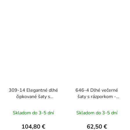
309-14 Elegantné dlhé
646-4 Dlhé večerné
čipkované šaty s
šaty s rázporkom -
výstrihom AMBER -
čierne
čokoládové
Skladom do 3-5 dní
Skladom do 3-5 dní
104,80 €
62,50 €