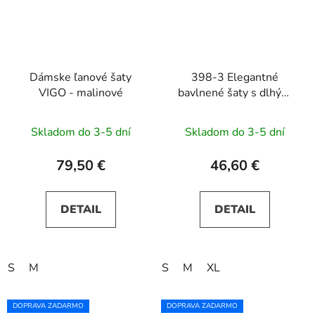
Dámske ľanové šaty
398-3 Elegantné
VIGO - malinové
bavlnené šaty s dlhým
rukávom a ceruzkovým
výstrihom - béžové
Skladom do 3-5 dní
Skladom do 3-5 dní
79,50 €
46,60 €
DETAIL
DETAIL
S
M
S
M
XL
DOPRAVA ZADARMO
DOPRAVA ZADARMO