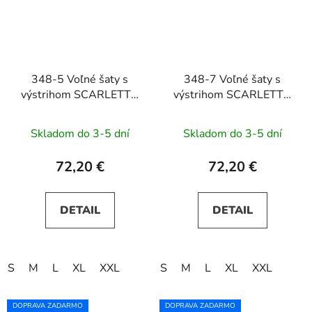
348-5 Voľné šaty s
348-7 Voľné šaty s
výstrihom SCARLETT -
výstrihom SCARLETT -
morská modrá
béžové
Skladom do 3-5 dní
Skladom do 3-5 dní
72,20 €
72,20 €
DETAIL
DETAIL
S
M
L
XL
XXL
S
M
L
XL
XXL
DOPRAVA ZADARMO
DOPRAVA ZADARMO