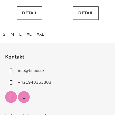
DETAIL
DETAIL
S
M
L
XL
XXL
Z
á
Kontakt
p
ä
info
@
tinedi.sk
t
i
+421940363303
e