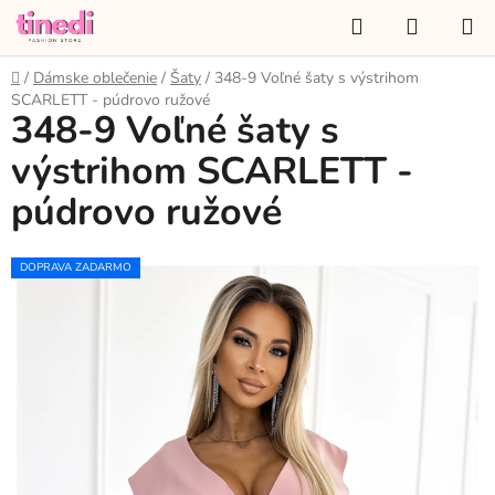
Prejsť
Hľadať
NÁKUP
na
KOŠÍK
obsah
Domov
/
Dámske oblečenie
/
Šaty
/
348-9 Voľné šaty s výstrihom
SCARLETT - púdrovo ružové
348-9 Voľné šaty s
výstrihom SCARLETT -
púdrovo ružové
DOPRAVA ZADARMO