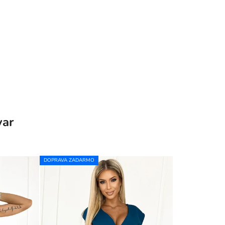
var
DOPRAVA ZADARMO