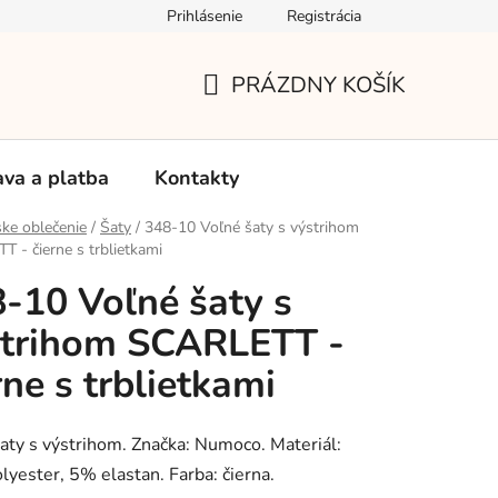
Prihlásenie
Registrácia
Používanie súborov Cookies
Reklamačný poriadok
Vrá
PRÁZDNY KOŠÍK
NÁKUPNÝ
KOŠÍK
va a platba
Kontakty
ke oblečenie
/
Šaty
/
348-10 Voľné šaty s výstrihom
 - čierne s trblietkami
-10 Voľné šaty s
strihom SCARLETT -
rne s trblietkami
aty s výstrihom. Značka: Numoco. Materiál:
yester, 5% elastan. Farba: čierna.