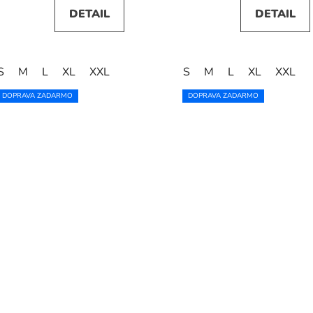
DETAIL
DETAIL
S
M
L
XL
XXL
S
M
L
XL
XXL
DOPRAVA ZADARMO
DOPRAVA ZADARMO