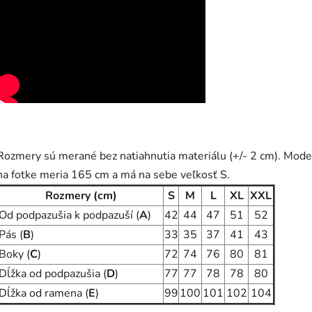
Rozmery sú merané bez natiahnutia materiálu (+/- 2 cm). Mode
na fotke meria 165 cm a má na sebe veľkosť S.
Rozmery (cm)
S
M
L
XL
XXL
Od podpazušia k podpazuší (
A
)
42
44
47
51
52
Pás (
B
)
33
35
37
41
43
Boky (
C
)
72
74
76
80
81
Dĺžka od podpazušia (
D
)
77
77
78
78
80
Dĺžka od ramena (
E
)
99
100
101
102
104