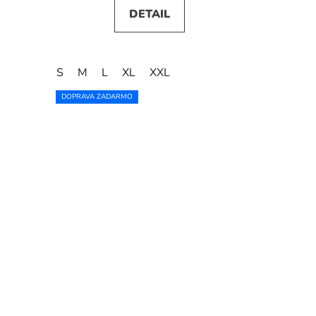
DETAIL
S
M
L
XL
XXL
DOPRAVA ZADARMO