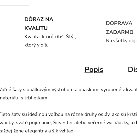
DÔRAZ NA
DOPRAVA
KVALITU
ZADARMO
Kvalita, ktorú cítiš. Štýl,
Na všetky obj
ktorý vidíš.
Popis
Di
Voľné šaty s obálkovým výstrihom a opaskom, vyrobené z kval
materiálu s trblietkami.
Tieto šaty sú ideálnou voľbou na rôzne druhy osláv, ako sú krsti
svadby, sväté prijímanie, Silvester alebo večerné vychádzky, a 
každej žene elegantný a šik vzhľad.