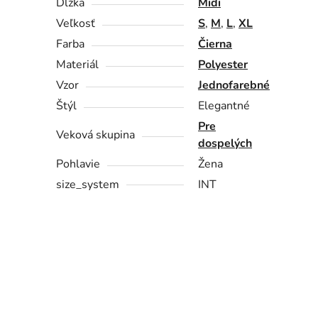
Dĺžka
Midi
Veľkosť
S
,
M
,
L
,
XL
Farba
Čierna
Materiál
Polyester
Vzor
Jednofarebné
Štýl
Elegantné
Pre
Veková skupina
dospelých
Pohlavie
Žena
size_system
INT