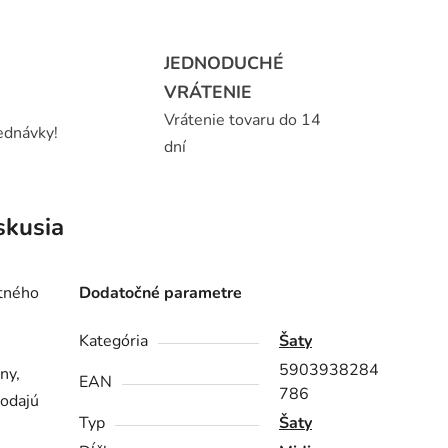
JEDNODUCHÉ
VRÁTENIE
Vrátenie tovaru do 14
ednávky!
dní
skusia
itného
Dodatočné parametre
Kategória
Šaty
5903938284
ny,
EAN
786
dodajú
Typ
Šaty