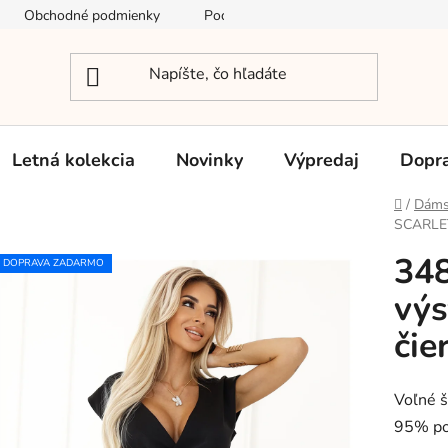
Obchodné podmienky
Podmienky ochrany osobných údajov
Letná kolekcia
Novinky
Výpredaj
Dopra
Domov
/
Dáms
SCARLETT
348
DOPRAVA ZADARMO
vý
čie
Voľné š
95% pol