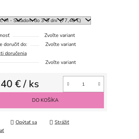
:
nosť
Zvoľte variant
 doručiť do:
Zvoľte variant
ti doručenia
Zvoľte variant
,40 €
/ ks
tková cena:
DO KOŠÍKA
Opýtať sa
Strážiť
ať