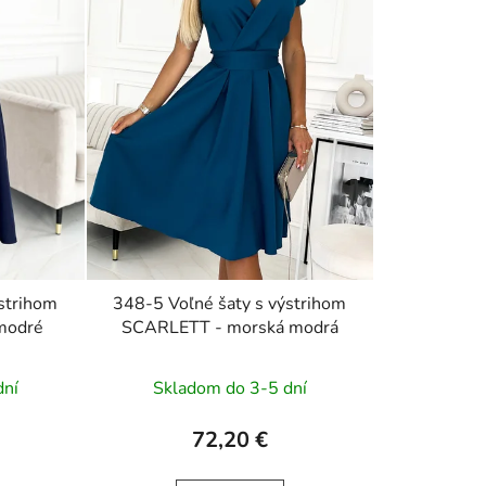
strihom
348-5 Voľné šaty s výstrihom
modré
SCARLETT - morská modrá
dní
Skladom do 3-5 dní
72,20 €