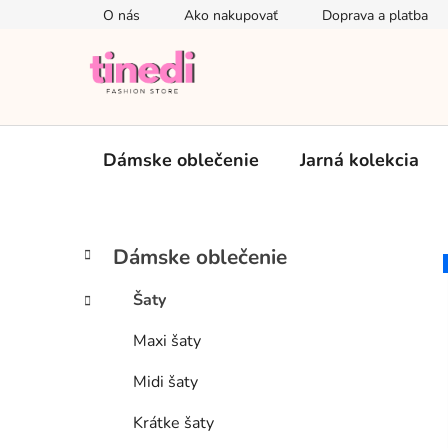
Prejsť
O nás
Ako nakupovať
Doprava a platba
na
obsah
Dámske oblečenie
Jarná kolekcia
B
K
Preskočiť
Dámske oblečenie
a
kategórie
o
t
č
Šaty
e
n
g
Maxi šaty
ý
ó
p
r
Midi šaty
i
a
e
n
Krátke šaty