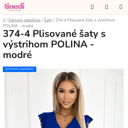
Prejsť
Hľadať
NÁKUP
na
KOŠÍK
obsah
Domov
/
Dámske oblečenie
/
Šaty
/
374-4 Plisované šaty s výstrihom
POLINA - modré
374-4 Plisované šaty s
výstrihom POLINA -
modré
DOPRAVA ZADARMO