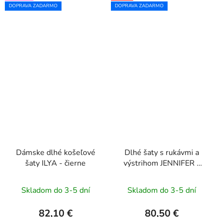
DOPRAVA ZADARMO
DOPRAVA ZADARMO
Dámske dlhé košeľové
Dlhé šaty s rukávmi a
šaty ILYA - čierne
výstrihom JENNIFER -
svetlomodré
Skladom do 3-5 dní
Skladom do 3-5 dní
82,10 €
80,50 €