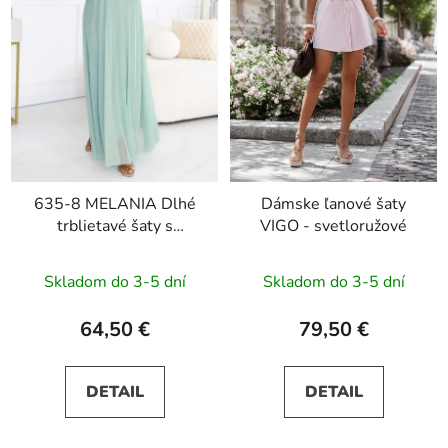
635-8 MELANIA Dlhé
Dámske ľanové šaty
trblietavé šaty s
VIGO - svetloružové
výstrihom a krátkymi
rukávmi - pistáciová
Skladom do 3-5 dní
Skladom do 3-5 dní
64,50 €
79,50 €
DETAIL
DETAIL