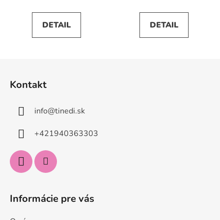
DETAIL
DETAIL
Z
á
Kontakt
p
ä
info
@
tinedi.sk
t
i
+421940363303
e
Informácie pre vás