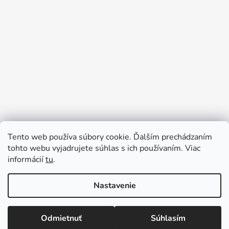
Tento web používa súbory cookie. Ďalším prechádzaním
tohto webu vyjadrujete súhlas s ich používaním. Viac
informácií
tu
.
Sledovať na Instagrame
Nastavenie
Vytvoril Shoptet
Odmietnuť
Súhlasím
Copyright 2026
Tinedi
. Všetky práva vyhradené.
Upraviť