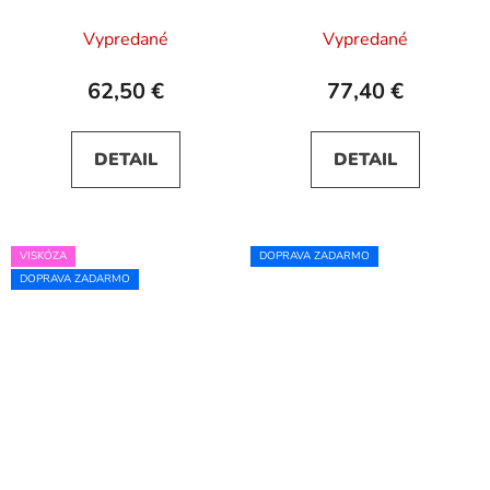
tyrkysové
zaväzovaním vzadu
JUSTINE - béžové
Vypredané
Vypredané
62,50 €
77,40 €
DETAIL
DETAIL
VISKÓZA
DOPRAVA ZADARMO
DOPRAVA ZADARMO