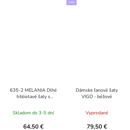
ĽAN
635-2 MELANIA Dlhé
Dámske ľanové šaty
trblietavé šaty s
VIGO - béžové
výstrihom a krátkymi
rukávmi - čierne
Skladom do 3-5 dní
Vypredané
64,50 €
79,50 €