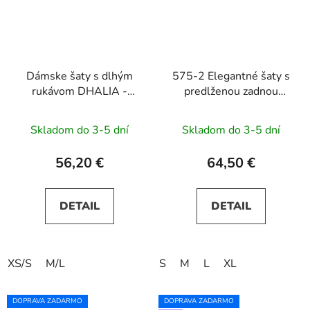
Dámske šaty s dlhým
575-2 Elegantné šaty s
rukávom DHALIA -
predlženou zadnou
čierne
častou – zelené
Skladom do 3-5 dní
Skladom do 3-5 dní
56,20 €
64,50 €
DETAIL
DETAIL
XS/S
M/L
S
M
L
XL
DOPRAVA ZADARMO
DOPRAVA ZADARMO