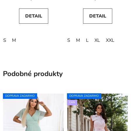
DETAIL
DETAIL
S
M
S
M
L
XL
XXL
Podobné produkty
DOPRAVA ZADARMO
DOPRAVA ZADARMO
ĽAN