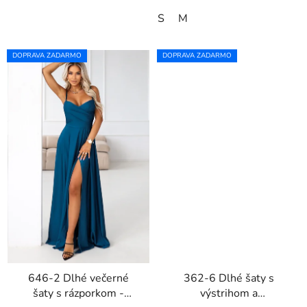
S
M
DOPRAVA ZADARMO
DOPRAVA ZADARMO
646-2 Dlhé večerné
362-6 Dlhé šaty s
šaty s rázporkom -
výstrihom a