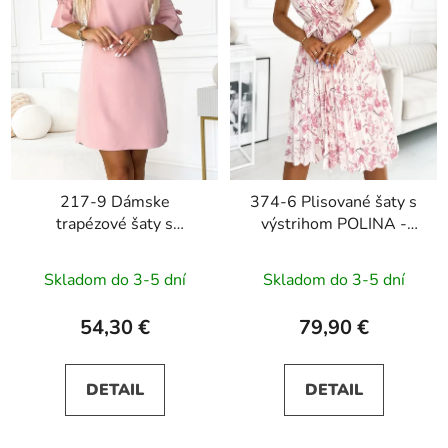
217-9 Dámske
374-6 Plisované šaty s
trapézové šaty s
výstrihom POLINA -
mašličkami NEVA -
ružové kvety
púdrovo rúžové s
Skladom do 3-5 dní
Skladom do 3-5 dní
trblietkami
54,30 €
79,90 €
DETAIL
DETAIL