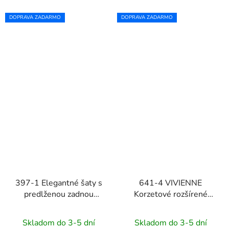
DOPRAVA ZADARMO
DOPRAVA ZADARMO
397-1 Elegantné šaty s
641-4 VIVIENNE
predlženou zadnou
Korzetové rozšírené
časťou - červené
midi šaty - svetlo
béžové
Skladom do 3-5 dní
Skladom do 3-5 dní