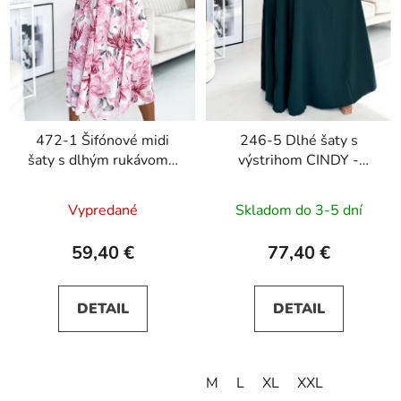
472-1 Šifónové midi
246-5 Dlhé šaty s
šaty s dlhým rukávom -
výstrihom CINDY -
ružové kvety na bielom
zelené
Vypredané
Skladom do 3-5 dní
59,40 €
77,40 €
DETAIL
DETAIL
M
L
XL
XXL