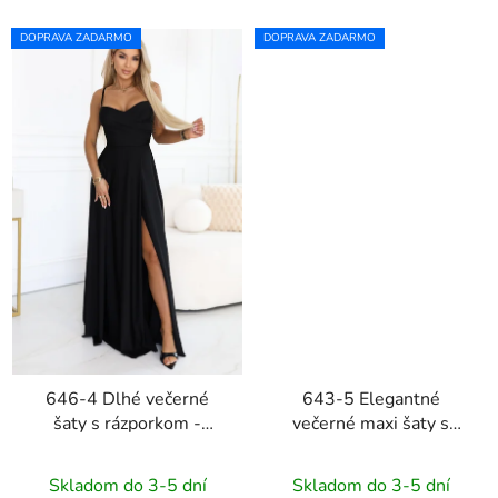
DOPRAVA ZADARMO
DOPRAVA ZADARMO
646-4 Dlhé večerné
643-5 Elegantné
šaty s rázporkom -
večerné maxi šaty s
čierne
rázporkom a ružami -
maslová žltá
Skladom do 3-5 dní
Skladom do 3-5 dní