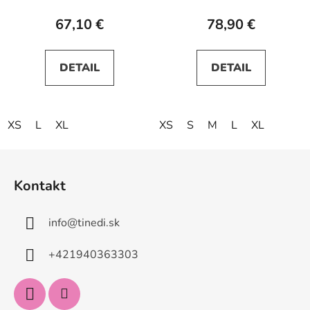
67,10 €
78,90 €
DETAIL
DETAIL
XS
L
XL
XS
S
M
L
XL
Z
á
Kontakt
p
ä
info
@
tinedi.sk
t
i
+421940363303
e