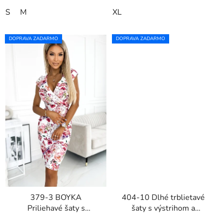
S
M
XL
DOPRAVA ZADARMO
DOPRAVA ZADARMO
379-3 BOYKA
404-10 Dlhé trblietavé
Priliehavé šaty s
šaty s výstrihom a
výstrihom - ružové a
rozparkom -