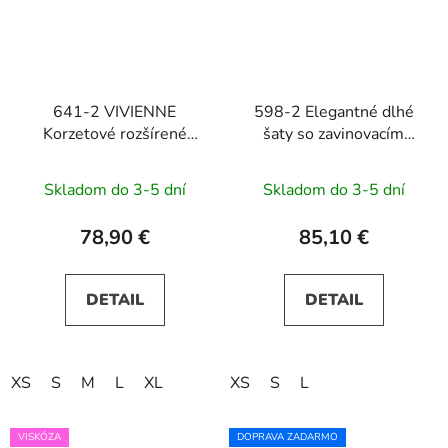
641-2 VIVIENNE
598-2 Elegantné dlhé
Korzetové rozšírené
šaty so zavinovacím
midi šaty - béžové
výstrihom IRINA -
zelené s trblietkami
Skladom do 3-5 dní
Skladom do 3-5 dní
78,90 €
85,10 €
DETAIL
DETAIL
XS
S
M
L
XL
XS
S
L
VISKÓZA
DOPRAVA ZADARMO