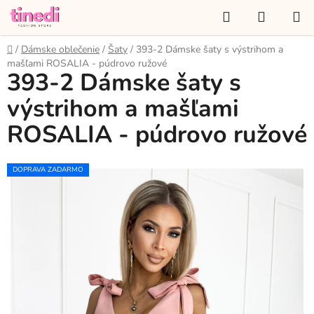
Prejsť
Hľadať
NÁKUP
na
KOŠÍK
obsah
Domov
/
Dámske oblečenie
/
Šaty
/
393-2 Dámske šaty s výstrihom a
mašľami ROSALIA - púdrovo ružové
393-2 Dámske šaty s
výstrihom a mašľami
ROSALIA - púdrovo ružové
DOPRAVA ZADARMO