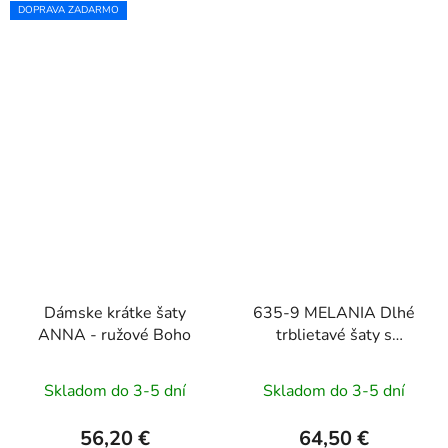
DOPRAVA ZADARMO
Dámske krátke šaty
635-9 MELANIA Dlhé
ANNA - ružové Boho
trblietavé šaty s
výstrihom a krátkymi
rukávmi - béžové
Skladom do 3-5 dní
Skladom do 3-5 dní
56,20 €
64,50 €