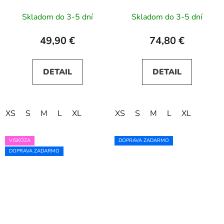
fialové kvety
špinavoružové s
Skladom do 3-5 dní
Skladom do 3-5 dní
trblietkami
49,90 €
74,80 €
DETAIL
DETAIL
XS
S
M
L
XL
XS
S
M
L
XL
VISKÓZA
DOPRAVA ZADARMO
DOPRAVA ZADARMO