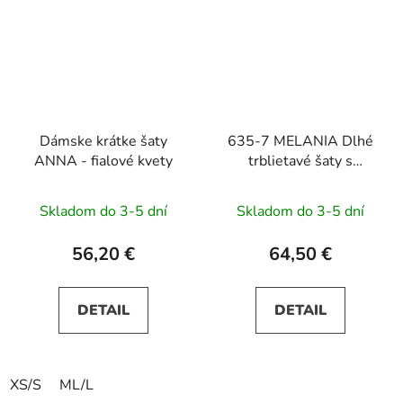
Dámske krátke šaty
635-7 MELANIA Dlhé
ANNA - fialové kvety
trblietavé šaty s
výstrihom a krátkymi
rukávmi - broskyňové
Skladom do 3-5 dní
Skladom do 3-5 dní
56,20 €
64,50 €
DETAIL
DETAIL
XS/S
ML/L